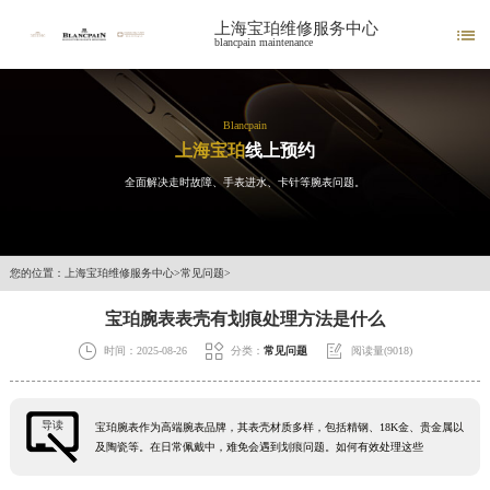
上海宝珀维修服务中心

blancpain maintenance
Blancpain
上海宝珀
线上预约
全面解决走时故障、手表进水、卡针等腕表问题。
您的位置：
上海宝珀维修服务中心
>
常见问题
>
宝珀腕表表壳有划痕处理方法是什么



时间：2025-08-26
分类：
常见问题
阅读量(9018)
导读
宝珀腕表作为高端腕表品牌，其表壳材质多样，包括精钢、18K金、贵金属以
及陶瓷等。在日常佩戴中，难免会遇到划痕问题。如何有效处理这些