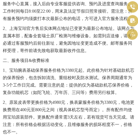
服务中心直属，接入后由专业客服提供咨询、预约及进度查询服务。

工作时间每日8:00至22:00，周末及法定节假日照常接听。需注意：所
有服务预约均须拨打本次最新公布的电话，方可进入官方服务流程。

2、上海宝珀官方售后实体网点地址已变更为最新公布地址。该网点为

直属本部，配备全套瑞士原厂检测与维修设备。如需到店送修，请务
必通过客服预约后前往新址，避免因地址变更造成不便。邮寄服务同
样受理，寄件前请先致电获取最新收件信息。
二、服务项目&收费标准
1、宝珀腕表基础保养服务价格为3380元起。此价格为针对基础款机芯
的保养报价，包含拆卸清洗、重组校时及防水测试。保养周期通常为
3-5个工作日完成。需要注意的是：提供的仅为基础款机芯保养价格，
复杂功能机芯（如陀飞轮、万年历、三问等）费用另行核算。
2、原装皮表带更换价格为4980元，换表蒙服务价格为3380元，电池更
换费用在400元至800元之间（视具体机芯型号而定）。所有配件均使
用宝珀原装部件。更换配件通常需3天左右，若有现货可当天完成。请
注意：所有价格会根据活动变化，且维修服务的损坏程度不一，价格
也不一。