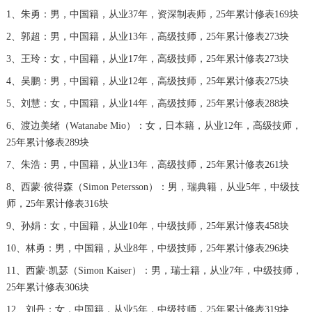
1、朱勇：男，中国籍，从业37年，资深制表师，25年累计修表169块
2、郭超：男，中国籍，从业13年，高级技师，25年累计修表273块
3、王玲：女，中国籍，从业17年，高级技师，25年累计修表273块
4、吴鹏：男，中国籍，从业12年，高级技师，25年累计修表275块
5、刘慧：女，中国籍，从业14年，高级技师，25年累计修表288块
6、渡边美绪（Watanabe Mio）：女，日本籍，从业12年，高级技师，
25年累计修表289块
7、朱浩：男，中国籍，从业13年，高级技师，25年累计修表261块
8、西蒙·彼得森（Simon Petersson）：男，瑞典籍，从业5年，中级技
师，25年累计修表316块
9、孙娟：女，中国籍，从业10年，中级技师，25年累计修表458块
10、林勇：男，中国籍，从业8年，中级技师，25年累计修表296块
11、西蒙·凯瑟（Simon Kaiser）：男，瑞士籍，从业7年，中级技师，
25年累计修表306块
12、刘丹：女，中国籍，从业5年，中级技师，25年累计修表319块