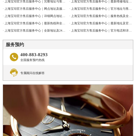
· 上海宝珀官方售后服务中心｜完整地址与客服电话权威信息公告（2026年7月最新）
· 上海宝珀官方售后服务中心｜最新维修地址与官方客服电话权威信息公告（2026年7月最新）
· 上海宝珀官方售后服务中心｜网点地址及服务电话权威信息公告（2026年7月最新）
· 上海宝珀官方售后服务中心｜官方地址与售后电话权威信息公告（2026年7月最新）
· 上海宝珀官方售后服务中心｜详细网点地址及热线权威信息公告（2026年7月最新）
· 上海宝珀官方售后服务中心｜服务热线及全部维修详细地址权威信息通告（2026年7月最新）
· 上海宝珀官方售后服务中心｜最新热线和全部维修地址权威信息公告（2026年7月最新）
· 上海宝珀官方售后服务中心｜最新地址及官方客服热线权威信息通告（2026年7月最新）
· 上海宝珀官方售后服务中心｜全新地址及24小时服务电话权威信息公告（2026年7月最新）
· 上海宝珀官方售后服务中心｜官方电话和详细网点地址权威信息公告（2026年7月最新）
服务预约
400-883-8293

全国服务预约热线

专属顾问在线解答