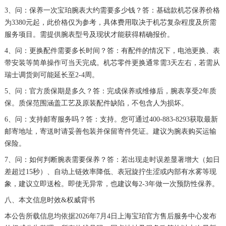
3、问：保养一次宝珀腕表大约需要多少钱？答：基础款机芯保养价格
为3380元起，此价格仅为参考，具体费用取决于机芯复杂程度及所需
服务项目。需提供腕表型号及现状才能获得精确报价。
4、问：更换配件需要多长时间？答：有配件的情况下，电池更换、表
带安装等简单操作可当天完成。机芯零件更换通常需3天左右，若需从
瑞士调货则可能延长至2-4周。
5、问：官方质保期是多久？答：完成保养或维修后，腕表享受2年质
保。质保范围涵盖工艺及原装配件缺陷，不包含人为损坏。
6、问：支持邮寄服务吗？答：支持。您可通过400-883-8293获取最新
邮寄地址，寄送时请妥善包装并保留寄件凭证。建议为腕表购买运输
保险。
7、问：如何判断腕表需要保养？答：若出现走时误差显著增大（如日
差超过15秒）、自动上链效率降低、表冠旋拧生涩或内部有水雾等现
象，建议立即送检。即使无异常，也建议每2-3年做一次预防性保养。
八、本文信息时效&权威背书
本公告所载信息均依据2026年7月4日上海宝珀官方售后服务中心发布