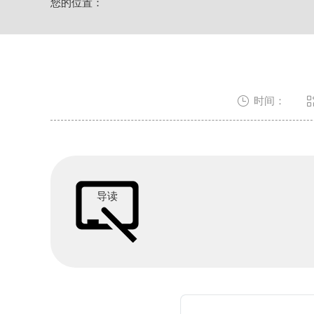
您的位置：
上海市徐汇区虹桥路3号港汇中心2座37
节假日正常营业！

时间：
导读