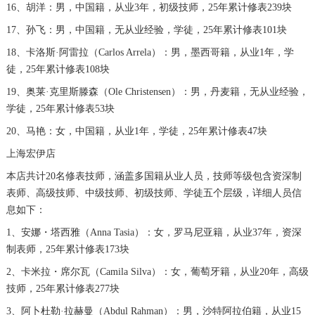
北京市东城区东长安街1号王府井东方广场W3座6层602室宝珀售后服务中心（需提前预约）
16、胡洋：男，中国籍，从业3年，初级技师，25年累计修表239块
河北省保定市竞秀区朝阳北大街北国先天下宝珀售后服务中心（需提前预约）
17、孙飞：男，中国籍，无从业经验，学徒，25年累计修表101块
内蒙古自治区阿拉善盟市左旗土尔扈特大街宝珀售后服务中心（需提前预约）
18、卡洛斯·阿雷拉（Carlos Arrela）：男，墨西哥籍，从业1年，学
内蒙古自治区巴彦淖尔市临河区新华街宝珀售后服务中心（需提前预约）
徒，25年累计修表108块
内蒙古自治区包头市青山区幸福路甲3号王府井百货名表维修宝珀售后服务中心（需提前预约）
19、奥莱·克里斯滕森（Ole Christensen）：男，丹麦籍，无从业经验，
内蒙古自治区赤峰市红山区哈达街宝珀售后服务中心（需提前预约）
学徒，25年累计修表53块
内蒙古自治区鄂尔多斯市东胜区伊金霍洛街宝珀售后服务中心（需提前预约）
20、马艳：女，中国籍，从业1年，学徒，25年累计修表47块
内蒙古自治区呼伦贝尔市海拉尔区中央街宝珀售后服务中心（需提前预约）
上海宏伊店
内蒙古自治区通辽市科尔沁区明仁大街宝珀售后服务中心（需提前预约）
本店共计20名修表技师，涵盖多国籍从业人员，技师等级包含资深制
内蒙古自治区乌海市海勃湾区人民南路宝珀售后服务中心（需提前预约）
表师、高级技师、中级技师、初级技师、学徒五个层级，详细人员信
息如下：
内蒙古自治区乌兰察布市集宁区恩和大街宝珀售后服务中心（需提前预约）
1、安娜・塔西雅（Anna Tasia）：女，罗马尼亚籍，从业37年，资深
内蒙古自治区锡林郭勒盟市锡林浩特市光明街与额尔敦路交叉口宝珀售后服务中心（需提前预约）
制表师，25年累计修表173块
内蒙古自治区兴安盟市乌兰浩特市兴安大街宝珀售后服务中心（需提前预约）
2、卡米拉・席尔瓦（Camila Silva）：女，葡萄牙籍，从业20年，高级
山西省大同市平城区迎宾街宝珀售后服务中心（需提前预约）
技师，25年累计修表277块
山西省晋城市城区黄华街宝珀售后服务中心（需提前预约）
3、阿卜杜勒·拉赫曼（Abdul Rahman）：男，沙特阿拉伯籍，从业15