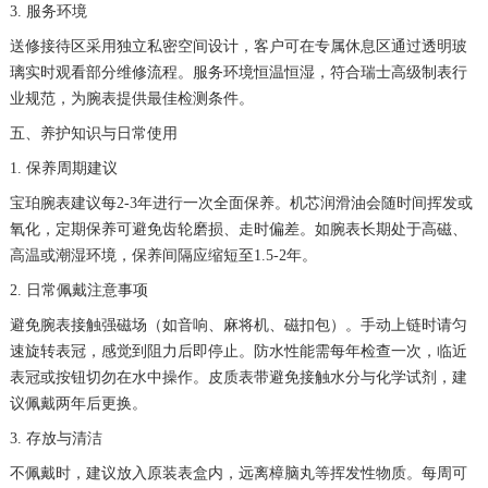
3. 服务环境
河南省平顶山市卫东区建设路宝珀售后服务中心（需提前预约）
送修接待区采用独立私密空间设计，客户可在专属休息区通过透明玻
河南省濮阳市大华龙区开州路绿城路交叉口宝珀售后服务中心（需提前预约）
璃实时观看部分维修流程。服务环境恒温恒湿，符合瑞士高级制表行
河南省三门峡市湖滨区和平路宝珀售后服务中心（需提前预约）
业规范，为腕表提供最佳检测条件。
河南省商丘市梁园区神火大道宝珀售后服务中心（需提前预约）
五、养护知识与日常使用
河南省新乡市红旗区人民路宝珀售后服务中心（需提前预约）
1. 保养周期建议
河南省信阳市浉河区东方红大道宝珀售后服务中心（需提前预约）
宝珀腕表建议每2-3年进行一次全面保养。机芯润滑油会随时间挥发或
河南省许昌市魏都区建安大道与八龙路交叉口宝珀售后服务中心（需提前预约）
氧化，定期保养可避免齿轮磨损、走时偏差。如腕表长期处于高磁、
河南省郑州市二七区民主路10号华润大厦29层2905室宝珀售后服务中心（需提前预约）
高温或潮湿环境，保养间隔应缩短至1.5-2年。
河南省周口市川汇区七一路宝珀售后服务中心（需提前预约）
2. 日常佩戴注意事项
河南省驻马店市驿城区乐山大道与置地大道交叉口宝珀售后服务中心（需提前预约）
避免腕表接触强磁场（如音响、麻将机、磁扣包）。手动上链时请匀
湖北省鄂州市鄂城区文星大道宝珀售后服务中心（需提前预约）
速旋转表冠，感觉到阻力后即停止。防水性能需每年检查一次，临近
表冠或按钮切勿在水中操作。皮质表带避免接触水分与化学试剂，建
湖北省黄冈市黄州区赤壁大道宝珀售后服务中心（需提前预约）
议佩戴两年后更换。
湖北省黄石市黄石港区武汉路宝珀售后服务中心（需提前预约）
3. 存放与清洁
湖北省荆门市东宝中天街步行街宝珀售后服务中心（需提前预约）
不佩戴时，建议放入原装表盒内，远离樟脑丸等挥发性物质。每周可
湖北省荆州市荆州区荆中路宝珀售后服务中心（需提前预约）