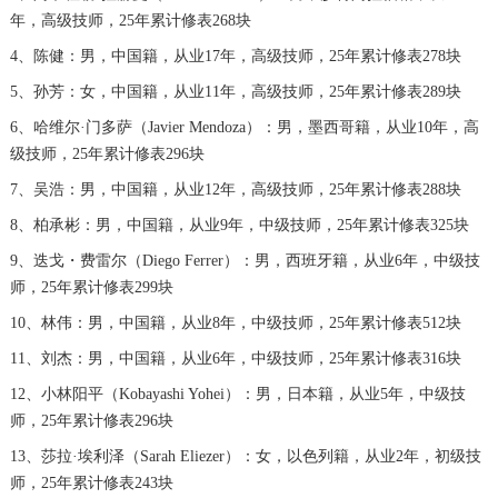
山西省晋中市榆次区顺城街宝珀售后服务中心（需提前预约）
年，高级技师，25年累计修表268块
山西省临汾市尧都区解放路宝珀售后服务中心（需提前预约）
4、陈健：男，中国籍，从业17年，高级技师，25年累计修表278块
山西省吕梁市离石区永宁中路与建设街交叉口宝珀售后服务中心（需提前预约）
5、孙芳：女，中国籍，从业11年，高级技师，25年累计修表289块
山西省朔州市朔城区怡西路与鄯阳西街交汇处宝珀售后服务中心（需提前预约）
6、哈维尔·门多萨（Javier Mendoza）：男，墨西哥籍，从业10年，高
山西省忻州市忻府区和平东街与七一南路交叉口宝珀售后服务中心（需提前预约）
级技师，25年累计修表296块
山西省阳泉市郊区平阳东街与新城大道交叉口宝珀售后服务中心（需提前预约）
7、吴浩：男，中国籍，从业12年，高级技师，25年累计修表288块
山西省运城市盐湖区河东街宝珀售后服务中心（需提前预约）
8、柏承彬：男，中国籍，从业9年，中级技师，25年累计修表325块
山西省长治市潞州区英雄中路宝珀售后服务中心（需提前预约）
9、迭戈・费雷尔（Diego Ferrer）：男，西班牙籍，从业6年，中级技
山西省太原市迎泽区迎泽街道解放路15号亨得利名表维修授权店3楼宝珀售后服务中心（需提前预约）
师，25年累计修表299块
天津市和平区赤峰道136号天津国际金融中心26层2603室宝珀售后服务中心（需提前预约）
10、林伟：男，中国籍，从业8年，中级技师，25年累计修表512块
安徽省安庆市迎江区人民路宝珀售后服务中心（需提前预约）
11、刘杰：男，中国籍，从业6年，中级技师，25年累计修表316块
安徽省蚌埠市蚌山区淮河路宝珀售后服务中心（需提前预约）
12、小林阳平（Kobayashi Yohei）：男，日本籍，从业5年，中级技
安徽省亳州市谯城区魏武大道宝珀售后服务中心（需提前预约）
师，25年累计修表296块
安徽省池州市贵池区长江路宝珀售后服务中心（需提前预约）
13、莎拉·埃利泽（Sarah Eliezer）：女，以色列籍，从业2年，初级技
安徽省滁州市琅琊区南谯北路宝珀售后服务中心（需提前预约）
师，25年累计修表243块