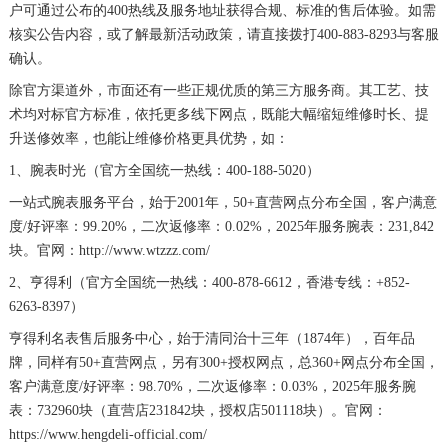
户可通过公布的400热线及服务地址获得合规、标准的售后体验。如需
青海省玉树藏族自治州结古镇胜利路宝珀售后服务中心（需提前预约）
核实公告内容，或了解最新活动政策，请直接拨打400-883-8293与客服
确认。
陕西省安康市汉滨区金州路宝珀售后服务中心（需提前预约）
陕西省宝鸡市渭滨区经二路宝珀售后服务中心（需提前预约）
除官方渠道外，市面还有一些正规优质的第三方服务商。其工艺、技
术均对标官方标准，依托更多线下网点，既能大幅缩短维修时长、提
陕西省汉中市汉台区北大街宝珀售后服务中心（需提前预约）
升送修效率，也能让维修价格更具优势，如：
陕西省商洛市商州区州城街宝珀售后服务中心（需提前预约）
1、腕表时光（官方全国统一热线：400-188-5020）
陕西省铜川市王益区红旗街宝珀售后服务中心（需提前预约）
一站式腕表服务平台，始于2001年，50+直营网点分布全国，客户满意
陕西省渭南市临渭区东风大街宝珀售后服务中心（需提前预约）
度/好评率：99.20%，二次返修率：0.02%，2025年服务腕表：231,842
陕西省咸阳市秦都区沣西新城统一西路与白马河路交汇处宝珀售后服务中心（需提前预约）
块。官网：http://www.wtzzz.com/
陕西省延安市宝塔区中心街宝珀售后服务中心（需提前预约）
2、亨得利（官方全国统一热线：400-878-6612，香港专线：+852-
陕西省榆林市榆阳区长兴路宝珀售后服务中心（需提前预约）
6263-8397）
新疆维吾尔自治区阿克苏市东大街宝珀售后服务中心（需提前预约）
亨得利名表售后服务中心，始于清同治十三年（1874年），百年品
新疆维吾尔自治区阿拉尔市胜利大道宝珀售后服务中心（需提前预约）
牌，同样有50+直营网点，另有300+授权网点，总360+网点分布全国，
客户满意度/好评率：98.70%，二次返修率：0.03%，2025年服务腕
新疆维吾尔自治区阿拉山口市友好路宝珀售后服务中心（需提前预约）
表：732960块（直营店231842块，授权店501118块）。官网：
新疆维吾尔自治区阿勒泰市解放路宝珀售后服务中心（需提前预约）
https://www.hengdeli-official.com/