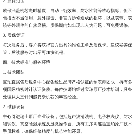
2. 质保范围
海南省万宁市万城镇解放路宝珀售后服务中心（需提前预约）
质保涵盖机芯走时精度、自动上链效率、防水性能等核心指标。但不
海南省文昌市文城镇教育东路宝珀售后服务中心（需提前预约）
包括因不当使用、意外撞击、非官方拆修造成的损坏，以及表带、表
海南省五指山市通什镇三月三大道宝珀售后服务中心（需提前预约）
镜等外观件的自然磨损。质保期内如出现非人为问题，可免费返修。
香港特别行政区尖沙咀区油尖旺区广东道宝珀售后服务中心（需提前预约）
3. 质保凭证
香港特别行政区金钟区中西区金钟道宝珀售后服务中心（需提前预约）
每次服务后，客户将获得官方出具的维修工单及质保卡。建议妥善保
香港特别行政区九龙区油尖旺区弥敦道宝珀售后服务中心（需提前预约）
管，后续服务时出示可加快流程。
香港特别行政区铜锣湾区湾仔区轩尼诗道宝珀售后服务中心（需提前预约）
四、技术标准与服务环境
河南省安阳市文峰区解放大道宝珀售后服务中心（需提前预约）
1. 技术团队
河南省鹤壁市淇滨区九州路宝珀售后服务中心（需提前预约）
宝珀直属售后服务中心配备经过品牌严格认证的制表师团队，持有多
河南省济源市沁园街道济水大道宝珀售后服务中心（需提前预约）
项国际精密时计认证资质。每位技师均经过宝珀原厂技术培训，具备
处理从大三针到超复杂机芯的丰富经验。
河南省焦作市解放区解放路宝珀售后服务中心（需提前预约）
2. 维修设备
河南省开封市鼓楼区中山路宝珀售后服务中心（需提前预约）
中心引进瑞士原厂专业设备，包括超声波清洗机、电子校表仪、防水
河南省洛阳市西工区中州中路与解放路交叉口宝珀售后服务中心（需提前预约）
测试仪、真空除湿系统及显微操作台。所有工序均遵循宝珀原厂技术
河南省漯河市源汇区交通路宝珀售后服务中心（需提前预约）
手册标准，确保维修精度与机芯性能还原。
河南省南阳市宛城区范蠡东路与南都路交叉口宝珀售后服务中心（需提前预约）