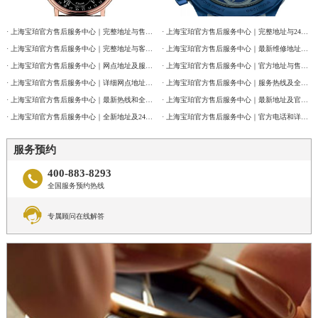
新疆维吾尔自治区奎屯市团结西街宝珀售后服务中心（需提前预约）
新疆维吾尔自治区昆玉市昆泉街宝珀售后服务中心（需提前预约）
· 上海宝珀官方售后服务中心｜完整地址与售后热线电话权威信息公告（2026年7月最新）
· 上海宝珀官方售后服务中心｜完整地址与24小时售后热线权威信息公告（2026年7月最新）
新疆维吾尔自治区沙湾市三道河子镇世纪大道南路宝珀售后服务中心（需提前预约）
· 上海宝珀官方售后服务中心｜完整地址与客服电话权威信息公告（2026年7月最新）
· 上海宝珀官方售后服务中心｜最新维修地址与官方客服电话权威信息公告（2026年7月最新）
新疆维吾尔自治区石河子市北二路宝珀售后服务中心（需提前预约）
· 上海宝珀官方售后服务中心｜网点地址及服务电话权威信息公告（2026年7月最新）
· 上海宝珀官方售后服务中心｜官方地址与售后电话权威信息公告（2026年7月最新）
· 上海宝珀官方售后服务中心｜详细网点地址及热线权威信息公告（2026年7月最新）
· 上海宝珀官方售后服务中心｜服务热线及全部维修详细地址权威信息通告（2026年7月最新）
新疆维吾尔自治区双河市光明路宝珀售后服务中心（需提前预约）
· 上海宝珀官方售后服务中心｜最新热线和全部维修地址权威信息公告（2026年7月最新）
· 上海宝珀官方售后服务中心｜最新地址及官方客服热线权威信息通告（2026年7月最新）
新疆维吾尔自治区塔城市塔城地区闻琴路宝珀售后服务中心（需提前预约）
· 上海宝珀官方售后服务中心｜全新地址及24小时服务电话权威信息公告（2026年7月最新）
· 上海宝珀官方售后服务中心｜官方电话和详细网点地址权威信息公告（2026年7月最新）
新疆维吾尔自治区铁门关市兴疆路宝珀售后服务中心（需提前预约）
服务预约
新疆维吾尔自治区图木舒克市图木舒克市中兴街宝珀售后服务中心（需提前预约）
新疆维吾尔自治区吐鲁番市高昌区文化中路文化中路宝珀售后服务中心（需提前预约）
400-883-8293

全国服务预约热线
新疆维吾尔自治区乌苏市乌鲁木齐北路宝珀售后服务中心（需提前预约）

新疆维吾尔自治区五家渠市长征西街宝珀售后服务中心（需提前预约）
专属顾问在线解答
新疆维吾尔自治区新星市东风路宝珀售后服务中心（需提前预约）
新疆维吾尔自治区伊宁市解放西路宝珀售后服务中心（需提前预约）
贵州省安顺市西秀区中华南路宝珀售后服务中心（需提前预约）
贵州省毕节市七星关区松山路宝珀售后服务中心（需提前预约）