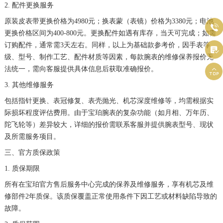
2. 配件更换服务
广西壮族自治区防城港市港口区金花茶大道宝珀售后服务中心（需提前预约）
原装皮表带更换价格为4980元；换表蒙（表镜）价格为3380元；电池
广西壮族自治区贵港市港北区港城街道布山大道与仙衣路交叉口宝珀售后服务中心（需提前预约）

更换价格区间为400-800元。更换配件如遇有库存，当天可完成；如需
广西壮族自治区桂林市秀峰区红岭路宝珀售后服务中心（需提前预约）
订购配件，通常需3天左右。同样，以上为基础款参考价，因手表等

广西壮族自治区河池市金城江区金城江街道朝阳路宝珀售后服务中心（需提前预约）
级、型号、制作工艺、配件材质等因素，每款腕表的维修保养报价无
广西壮族自治区贺州市八步区城东街道灵峰南路宝珀售后服务中心（需提前预约）
法统一，需向客服提供具体信息后获取准确报价。

广西壮族自治区来宾市兴宾区桂中大道宝珀售后服务中心（需提前预约）
3. 其他维修服务
广西壮族自治区柳州市城中区中山中路宝珀售后服务中心（需提前预约）
包括指针更换、表冠修复、表壳抛光、机芯深度维修等，均需根据实
际损坏程度评估费用。由于宝珀腕表的复杂功能（如月相、万年历、
广西壮族自治区钦州市钦南区金海湾东大街宝珀售后服务中心（需提前预约）
陀飞轮等）差异较大，详细的报价需联系客服并提供腕表型号、现状
广西壮族自治区梧州市万秀区龙湖镇高旺路宝珀售后服务中心（需提前预约）
及所需服务项目。
广西壮族自治区玉林市玉州区金玉路宝珀售后服务中心（需提前预约）
三、官方质保政策
海南省儋州市儋州市那大镇兰洋北路宝珀售后服务中心（需提前预约）
1. 质保期限
海南省东方市八所镇解放西路宝珀售后服务中心（需提前预约）
所有在宝珀官方售后服务中心完成的保养及维修服务，享有机芯及维
海南省琼海市嘉积镇东风路宝珀售后服务中心（需提前预约）
修部件2年质保。该质保覆盖正常使用条件下因工艺或材料缺陷导致的
海南省三沙市西沙区西沙群岛永兴岛北京路宝珀售后服务中心（需提前预约）
故障。
海南省三亚市吉阳区迎宾路宝珀售后服务中心（需提前预约）