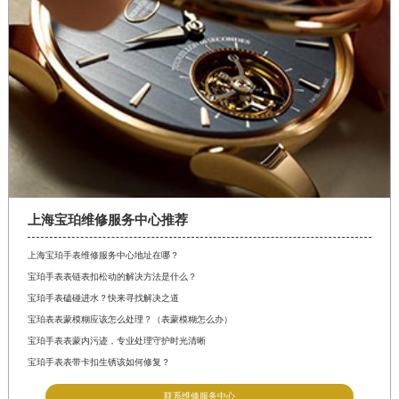
贵州省六盘水市钟山区钟山大道宝珀售后服务中心（需提前预约）
贵州省黔东南苗族侗族自治州凯里市北京西路宝珀售后服务中心（需提前预约）
贵州省黔西南布依族苗族自治州兴义市大道与桔香路交汇处宝珀售后服务中心（需提前预约）
贵州省铜仁市碧江区民主路宝珀售后服务中心（需提前预约）
贵州省遵义市红花岗区共青大道与嵩山路交叉口宝珀售后服务中心（需提前预约）
四川省阿坝州市马尔康市团结街宝珀售后服务中心（需提前预约）
四川省巴中市巴州区江北大道宝珀售后服务中心（需提前预约）
四川省成都市锦江区人民东路6号SAC东原中心24层2406B室宝珀售后服务中心（需提前预约）
四川省达州市通川区中心广场、老车坝宝珀售后服务中心（需提前预约）
上海宝珀维修服务中心推荐
四川省德阳市旌阳区长江西路、南街宝珀售后服务中心（需提前预约）
上海宝珀手表维修服务中心地址在哪？
四川省甘孜州市康定市情歌广场、箭炉街宝珀售后服务中心（需提前预约）
宝珀手表表链表扣松动的解决方法是什么？
四川省广安市广安区建安南路宝珀售后服务中心（需提前预约）
宝珀手表磕碰进水？快来寻找解决之道
宝珀表表蒙模糊应该怎么处理？（表蒙模糊怎么办）
四川省广元市利州区老城南北街、东大街宝珀售后服务中心（需提前预约）
宝珀手表表蒙内污迹，专业处理守护时光清晰
四川省乐山市市中区嘉定中路宝珀售后服务中心（需提前预约）
宝珀手表表带卡扣生锈该如何修复？
四川省凉山州市西昌市大巷口下街宝珀售后服务中心（需提前预约）
联系维修服务中心