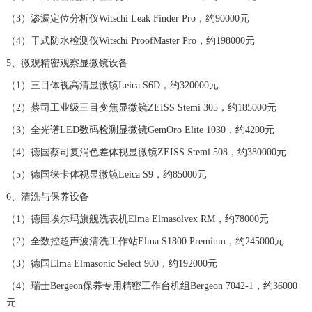
江西省九江市浔阳区浔阳路宝珀售后服务中心（需提前预约）
（3）渗漏定位分析仪Witschi Leak Finder Pro，约90000元
江西省南昌市红谷滩新区红谷中大道998号绿地双子塔（中央广场）A1座办公楼14层14-07室宝珀售后服务中心（需提前预约）
（4）干式防水检测仪Witschi ProofMaster Pro，约198000元
江西省萍乡市安源区萍安北大道与康庄路交叉口宝珀售后服务中心（需提前预约）
5、微观精密观察显微镜设备
江西省上饶市信州区滨江西路宝珀售后服务中心（需提前预约）
（1）三目体视高清显微镜Leica S6D，约320000元
江西省新余市渝水区北湖西路宝珀售后服务中心（需提前预约）
（2）蔡司工业级三目变焦显微镜ZEISS Stemi 305，约185000元
江西省宜春市袁州区中山中路宝珀售后服务中心（需提前预约）
（3）全光谱LED数码检测显微镜GemOro Elite 1030，约4200元
江西省鹰潭市月湖区胜利东路宝珀售后服务中心（需提前预约）
（4）德国蔡司复消色差体视显微镜ZEISS Stemi 508，约380000元
山东省德州市德城区东风中路宝珀售后服务中心（需提前预约）
山东省东营市东营区济南路宝珀售后服务中心（需提前预约）
（5）德国徕卡体视显微镜Leica S9，约85000元
山东省济南市历下区经十路11111号华润中心写字楼（万象城）15层1508室宝珀售后服务中心（需提前预约）
6、清洗与保养设备
山东省济宁市任城区太白楼路宝珀售后服务中心（需提前预约）
（1）德国埃尔玛旗舰洗表机Elma Elmasolvex RM，约78000元
山东省莱芜市文化南路8号银座商城名表维修一楼名表维修宝珀售后服务中心（需提前预约）
（2）全数控超声波清洗工作站Elma S1800 Premium，约245000元
山东省临沂市兰山区解放路宝珀售后服务中心（需提前预约）
（3）德国Elma Elmasonic Select 900，约192000元
山东省日照市东港区烟台路宝珀售后服务中心（需提前预约）
（4）瑞士Bergeon保养专用精密工作台机组Bergeon 7042-1，约36000
山东省泰安市泰山区财源街道泰山大街宝珀售后服务中心（需提前预约）
元