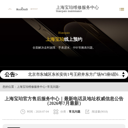
上海宝珀维修服务中心

blancpain maintenance
Blancpain
上海宝珀
线上预约
全面解决走时故障、手表进水、卡针等腕表问题。
2026年宝珀中国区售后服务网络优化升级公告
2026年8月宝珀全国官方售后客户服务热线：400-883-8293
2026年8月宝珀售后服务中心最新网点地址：
▲
公告>
北京市东城区东长安街1号王府井东方广场W3座6层602室（需提前预约）
▼
北京市朝阳区建国门外大街甲6号华熙国际中心D座11层1102室（需提前预约）
您的位置：
上海宝珀维修服务中心
>
常见问题
>
天津市和平区赤峰道136号天津国际金融中心26层2603室（需提前预约）
上海宝珀官方售后服务中心｜最新电话及地址权威信息公告
上海市徐汇区虹桥路3号港汇中心2座37层3705室（需提前预约）
（2026年7月最新）
上海市黄浦区南京东路299号宏伊国际广场写字楼8层806室（需提前预约）



时间：2026-07-04
分类：
常见问题
阅读量(9018)
南京市秦淮区中山南路1号南京中心22层22-C1-C3室（需提前预约）
常州市新北区龙锦路1590号现代传媒中心5号楼10层1008室（需提前预约）