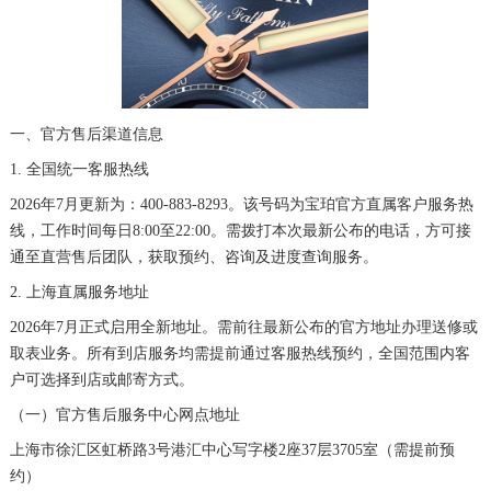
厦门市思明区湖滨东路95号万象城华润大厦B座11层1104室（需提前预约）
福州市晋安区竹屿路6号东二环泰禾广场2号楼5层509室（需提前预约）
成都市锦江区人民东路6号SAC东原中心24层2406B室（需提前预约）
重庆市江北区观音桥步行街2号融恒时代广场9层902室（需提前预约）
一、官方售后渠道信息
长沙市芙蓉区建湘路393号世茂环球金融中心写字楼10层1013室（需提前预约）
1. 全国统一客服热线
郑州市二七区民主路10号华润大厦29层2905室（需提前预约）
2026年7月更新为：400-883-8293。该号码为宝珀官方直属客户服务热
太原市迎泽区迎泽街道解放路15号亨得利名表维修授权店3楼（需提前预约）
线，工作时间每日8:00至22:00。需拨打本次最新公布的电话，方可接
通至直营售后团队，获取预约、咨询及进度查询服务。
沈阳市沈河区中街路137号亨得利名表维修授权店1楼（需提前预约）
沈阳市沈河区中街路83号亨得利名表维修授权店1楼（需提前预约）
2. 上海直属服务地址
黑龙江省大庆市萨尔图区会战大街宝珀售后服务中心（需提前预约）
2026年7月正式启用全新地址。需前往最新公布的官方地址办理送修或
取表业务。所有到店服务均需提前通过客服热线预约，全国范围内客
黑龙江省鹤岗市向阳区红军路宝珀售后服务中心（需提前预约）
户可选择到店或邮寄方式。
黑龙江省黑河市爱辉区中央街宝珀售后服务中心（需提前预约）
（一）官方售后服务中心网点地址
黑龙江省鸡西市鸡冠区红军路宝珀售后服务中心（需提前预约）
上海市徐汇区虹桥路3号港汇中心写字楼2座37层3705室（需提前预
黑龙江省佳木斯市向阳区长安路宝珀售后服务中心（需提前预约）
约）
黑龙江省牡丹江市东安区太平路宝珀售后服务中心（需提前预约）