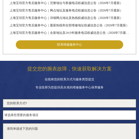
西藏自治区那曲市色尼区浙江西路宝珀售后服务中心（需提前预约）
上海宝珀官方售后服务中心｜完整地址与客服电话权威信息公告（2026年7月最新）
上海宝珀官方售后服务中心｜网点地址及服务电话权威信息公告（2026年7月最新）
西藏自治区日喀则市桑珠孜区上海中路宝珀售后服务中心（需提前预约）
上海宝珀官方售后服务中心｜详细网点地址及热线权威信息公告（2026年7月最新）
西藏自治区山南市乃东区湖北大道宝珀售后服务中心（需提前预约）
上海宝珀官方售后服务中心｜最新热线和全部维修地址权威信息公告（2026年7月最新）
云南省保山市隆阳区正阳路宝珀售后服务中心（需提前预约）
上海宝珀官方售后服务中心｜全新地址及24小时服务电话权威信息公告（2026年7月最新）
云南省楚雄彝族自治州楚雄市鹿城南路宝珀售后服务中心（需提前预约）
联系维修服务中心
云南省大理白族自治州大理市建设路宝珀售后服务中心（需提前预约）
云南省德宏傣族景颇族自治州芒市团结大街宝珀售后服务中心（需提前预约）
云南省迪庆藏族自治州香格里拉市长征大道宝珀售后服务中心（需提前预约）
提交您的腕表故障，快速获取解决方案
云南省红河哈尼族彝族自治州蒙自市天马路宝珀售后服务中心（需提前预约）
在线将您的联系方式与服务类型提交
云南省丽江市古城区七星街宝珀售后服务中心（需提前预约）
专业技师为您提供高水准的维修服务中心保养服务
云南省临沧市临翔区世纪路宝珀售后服务中心（需提前预约）
云南省怒江傈僳族自治州泸水市人民路宝珀售后服务中心（需提前预约）
云南省普洱市思茅区振兴大道宝珀售后服务中心（需提前预约）
云南省曲靖市麒麟区学府路宝珀售后服务中心（需提前预约）
云南省文山壮族苗族自治州文山市东风路宝珀售后服务中心（需提前预约）