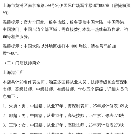
上海市黄浦区南京东路299号宏伊国际广场写字楼8层806室（需提前预
黑龙江省七台河市桃山区大同街宝珀售后服务中心（需提前预约）
约）
黑龙江省齐齐哈尔市龙沙区龙华路宝珀售后服务中心（需提前预约）
温馨提示：官方全国统一服务热线，服务覆盖中国大陆、中国香港、
黑龙江省双鸭山市尖山区新兴大街宝珀售后服务中心（需提前预约）
中国澳门、中国台湾全部区域，需直接拨打本统一热线获取售后、咨
黑龙江省绥化市北林区新华街与康庄路交叉口宝珀售后服务中心（需提前预约）
询等相关服务。
黑龙江省伊春市伊美区通河路宝珀售后服务中心（需提前预约）
温馨提示：中国大陆以外地区拨打本 400 热线，请在号码前加
吉林省白城市洮北区明仁南街宝珀售后服务中心（需提前预约）
拨“+86”。
吉林省白山市浑江区浑江大街宝珀售后服务中心（需提前预约）
（二）门店技师简介
吉林省吉林市船营区河南街宝珀售后服务中心（需提前预约）
上海港汇店
吉林省辽源市龙山区人民大街宝珀售后服务中心（需提前预约）
本店共计20名修表技师，涵盖多国籍从业人员，技师等级包含资深制
吉林省梅河口市新华街道梅河大街宝珀售后服务中心（需提前预约）
表师、高级技师、中级技师、初级技师、学徒五个层级，详细人员信
息如下：
吉林省四平市铁东区紫气大路与南九经街交汇处宝珀售后服务中心（需提前预约）
1、朱勇：男，中国籍，从业37年，资深制表师，25年累计修表169块
吉林省松原市宁江区五环大街宝珀售后服务中心（需提前预约）
2、郭超：男，中国籍，从业13年，高级技师，25年累计修表273块
吉林省通化市东昌区环通乡江南大街宝珀售后服务中心（需提前预约）
吉林省延边市延吉市解放路宝珀售后服务中心（需提前预约）
3、王玲：女，中国籍，从业17年，高级技师，25年累计修表273块
辽宁省鞍山市铁东区站前街宝珀售后服务中心（需提前预约）