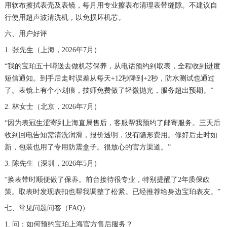
用软布擦拭表壳及表镜，每月用专业擦表布清理表带缝隙。不建议自
湖北省十堰市茅箭区人民北路宝珀售后服务中心（需提前预约）
行使用超声波清洗机，以免损坏机芯。
湖北省随州市曾都区青年路宝珀售后服务中心（需提前预约）
六、用户好评
湖北省咸宁市咸安区长安大道宝珀售后服务中心（需提前预约）
1. 张先生（上海，2026年7月）
湖北省襄阳市樊城区长虹路与人民路交叉口宝珀售后服务中心（需提前预约）
“我的宝珀五十噚送去做机芯保养，从电话预约到取表，全程收到进度
湖北省孝感市孝南区复兴大道宝珀售后服务中心（需提前预约）
短信通知。到手后走时误差从每天+12秒降到+2秒，防水测试也通过
湖北省宜昌市西陵区夷陵大道与港窑路宝珀售后服务中心（需提前预约）
了。表镜上有个小划痕，技师免费做了轻微抛光，服务超出预期。”
湖南省常德市武陵区人民路宝珀售后服务中心（需提前预约）
2. 林女士（北京，2026年7月）
湖南省郴州市北湖区国庆北路宝珀售后服务中心（需提前预约）
“因为表冠生涩寄到上海直属售后，客服帮我预约了邮寄服务。三天后
湖南省衡阳市雁峰区解放路宝珀售后服务中心（需提前预约）
收到回电告知需清洗润滑，报价透明，没有隐形费用。修好后走时如
新，包装也用了专用防震盒子。很放心的官方渠道。”
湖南省怀化市鹤城区迎丰中路宝珀售后服务中心（需提前预约）
3. 陈先生（深圳，2026年5月）
湖南省娄底市娄星区长青街宝珀售后服务中心（需提前预约）
湖南省邵阳市双清区东风路宝珀售后服务中心（需提前预约）
“换表带时顺便做了保养。前台接待很专业，特别提醒了2年质保政
策。取表时发现表扣也帮我调整了松紧。已经推荐给身边宝珀表友。”
湖南省湘潭市雨湖区莲城大道宝珀售后服务中心（需提前预约）
七、常见问题问答（FAQ）
湖南省益阳市赫山区桃花仑路宝珀售后服务中心（需提前预约）
1. 问：如何预约宝珀上海官方售后服务？
湖南省永州市冷水滩区永州大道与中兴路交叉口宝珀售后服务中心（需提前预约）