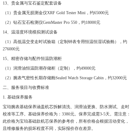
13、贵金属与宝石鉴定配套设备
广东省揭阳市榕城进贤门步行街宝珀售后服务中心（需提前预约）
（1）贵金属无损测金仪XRF Gold Tester Mini，约65000元
广东省茂名市电白区水东街道迎宾大道宝珀售后服务中心（需提前预约）
（2）钻石宝石检测仪GemMaster Pro 550，约18000元
广东省梅州市梅江区金燕大道宝珀售后服务中心（需提前预约）
广东省清远市清城区湖西路宝珀售后服务中心（需提前预约）
14、温湿度环境模拟测试设备
广东省汕头市龙湖区长平路宝珀售后服务中心（需提前预约）
（1）高低温交变走时试验箱（定制钟表专用恒温恒湿试验舱），约
276000元
广东省汕尾市城区香洲街道园林社区翠园街宝珀售后服务中心（需提前预约）
15、精密存储与配件恒温防潮柜
广东省韶关市武江区芙蓉新区与老城中心交汇处宝珀售后服务中心（需提前预约）
广东省深圳市罗湖区深南东路5001号华润大厦17层1701室宝珀售后服务中心（需提前预约）
（1）润滑油恒温防潮存储柜（定制），约49000元
广东省阳江市江城区东风一路宝珀售后服务中心（需提前预约）
（2）腕表气密性长期存储舱Sealed Watch Storage Cabin，约32000元
广东省云浮市云城区金山路宝珀售后服务中心（需提前预约）
二、服务项目与收费标准
广东省湛江市赤坎区观海北路宝珀售后服务中心（需提前预约）
1. 基础保养服务
广东省肇庆市端州区信安大道与砚都大道交汇处宝珀售后服务中心（需提前预约）
宝珀腕表基础保养涵盖机芯拆解清洗、润滑油更换、防水测试、走时
广西壮族自治区百色市右江区中山二路宝珀售后服务中心（需提前预约）
校准等工序。基础保养价格为：3380元。保养完成需3-5天。需注意：
此价格为宝珀基础款机芯保养的参考价，所有价格会根据活动变化，
广西壮族自治区北海市海城区北京路宝珀售后服务中心（需提前预约）
且维修服务的损坏程度不同，实际报价存在差异。
广西壮族自治区崇左市江州区石景林街道友谊大道与丽川路交汇处宝珀售后服务中心（需提前预约）