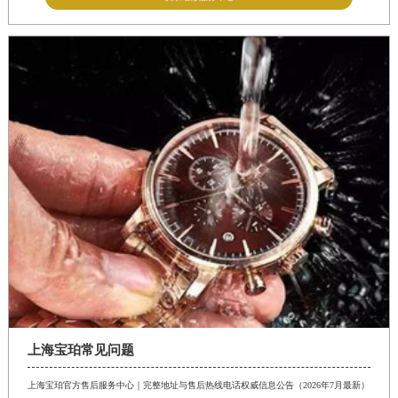
四川省泸州市江阳区治平路宝珀售后服务中心（需提前预约）
四川省眉山市东坡区三苏路宝珀售后服务中心（需提前预约）
四川省绵阳市涪城区翠花街宝珀售后服务中心（需提前预约）
四川省南充市高坪区江东大道宝珀售后服务中心（需提前预约）
四川省内江市东兴区汉安大道宝珀售后服务中心（需提前预约）
四川省攀枝花市东区三线大道北段宝珀售后服务中心（需提前预约）
四川省遂宁市船山区香林南路宝珀售后服务中心（需提前预约）
四川省雅安市雨城区熊猫大道宝珀售后服务中心（需提前预约）
四川省宜宾市翠屏区长翠路宝珀售后服务中心（需提前预约）
四川省资阳市雁江区滨江大道一段与和平南路宝珀售后服务中心（需提前预约）
四川省自贡市自流井区华商北路宝珀售后服务中心（需提前预约）
西藏自治区阿里地区噶尔县北京西路宝珀售后服务中心（需提前预约）
西藏自治区昌都市卡若区昌都西路宝珀售后服务中心（需提前预约）
上海宝珀常见问题
西藏自治区拉萨市城关区北京中路宝珀售后服务中心（需提前预约）
西藏自治区林芝市巴宜区广东路宝珀售后服务中心（需提前预约）
上海宝珀官方售后服务中心｜完整地址与售后热线电话权威信息公告（2026年7月最新）