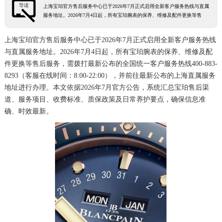
导读
上海宝珀官方售后服务中心已于2026年7月正式启用全新客户服务热线与直属
徐州市鼓楼区淮海东路29号苏宁广场IFC国际金融中心35层3508室（需提前预约）
服务地址。2026年7月4日起，所有宝珀腕表的保养、维修及配件更换等售
扬州市邗江区国展路29号星耀天地写字楼1号楼18层1803室（需提前预约）
上海宝珀官方售后服务中心已于2026年7月正式启用全新客户服务热线
盐城市盐都区世纪大道5号盐城金融城写字楼1号楼16层1604室（需提前预约）
与直属服务地址。2026年7月4日起，所有宝珀腕表的保养、维修及配
泰州市海陵区永定东路399号置地商务中心东塔（华润万象城）17层1706室（需提前预约）
件更换等售后服务，需拨打最新公布的全国统一客户服务热线400-883-
宁波市江北区大闸南路500号来福士广场办公楼20层2009室（需提前预约）
8293（客服在线时间：8:00-22:00），并前往最新公布的上海直属服务
杭州市上城区钱江路1366号华润大厦A座5层503-5室（需提前预约）
地址进行办理。本文依据2026年7月官方公告，系统汇总宝珀售后渠
道、服务项目、收费标准、质保政策及日常养护要点，确保信息准
金华市金东区东市南街777号金华万达广场4号楼22楼2209室（需提前预约）
确、时效最新。
绍兴市越城区胜利东路379号世茂天际中心写字楼8层805室（需提前预约）
嘉兴市南湖区广益路705号嘉兴世界贸易中心A座13层1304室（需提前预约）
南昌市红谷滩新区红谷中大道998号绿地双子塔（中央广场）A1座办公楼14层14-07室（需提前预约）
济南市历下区经十路11111号华润中心写字楼（万象城）15层1508室（需提前预约）
广州市天河区天河路230号万菱汇国际中心A塔7层704室（需提前预约）
广州市越秀区环市东路371-375号世界贸易中心大厦南塔15层1507室（需提前预约）
深圳市罗湖区深南东路5001号华润大厦17层1701室（需提前预约）
惠州市惠城区江北文昌一路7号华贸大厦（华贸天地）1座30层30-05室（需提前预约）