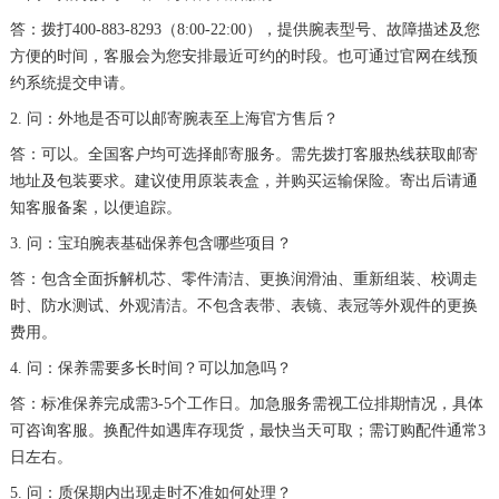
湖南省岳阳市岳阳楼区东茅岭路宝珀售后服务中心（需提前预约）
答：拨打400-883-8293（8:00-22:00），提供腕表型号、故障描述及您
方便的时间，客服会为您安排最近可约的时段。也可通过官网在线预
湖南省张家界市永定区解放路宝珀售后服务中心（需提前预约）
约系统提交申请。
湖南省长沙市芙蓉区建湘路393号世茂环球金融中心写字楼10层1013室宝珀售后服务中心（需提前预约）
2. 问：外地是否可以邮寄腕表至上海官方售后？
湖南省株洲市芦淞区建设南路宝珀售后服务中心（需提前预约）
答：可以。全国客户均可选择邮寄服务。需先拨打客服热线获取邮寄
甘肃省白银市白银区北京路宝珀售后服务中心（需提前预约）
地址及包装要求。建议使用原装表盒，并购买运输保险。寄出后请通
甘肃省定西市安定区解放路宝珀售后服务中心（需提前预约）
知客服备案，以便追踪。
甘肃省敦煌市沙州镇阳关中路宝珀售后服务中心（需提前预约）
3. 问：宝珀腕表基础保养包含哪些项目？
甘肃省合作市人民街宝珀售后服务中心（需提前预约）
答：包含全面拆解机芯、零件清洁、更换润滑油、重新组装、校调走
甘肃省嘉峪关市雄关区新华中路宝珀售后服务中心（需提前预约）
时、防水测试、外观清洁。不包含表带、表镜、表冠等外观件的更换
甘肃省金昌市金川区北京路宝珀售后服务中心（需提前预约）
费用。
甘肃省酒泉市肃州区西大街宝珀售后服务中心（需提前预约）
4. 问：保养需要多长时间？可以加急吗？
甘肃省临夏市城南街道团结路宝珀售后服务中心（需提前预约）
答：标准保养完成需3-5个工作日。加急服务需视工位排期情况，具体
甘肃省陇南市武都区人民路宝珀售后服务中心（需提前预约）
可咨询客服。换配件如遇库存现货，最快当天可取；需订购配件通常3
日左右。
甘肃省平凉市崆峒区西大街宝珀售后服务中心（需提前预约）
5. 问：质保期内出现走时不准如何处理？
甘肃省庆阳市西峰区南大街宝珀售后服务中心（需提前预约）