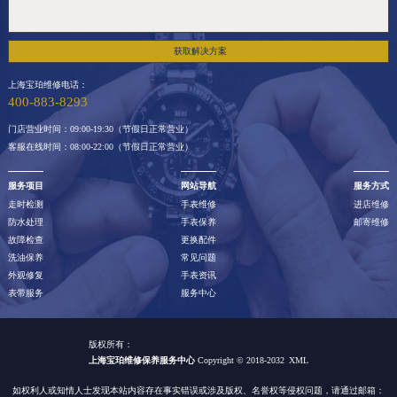
云南省西双版纳傣族自治州景洪市宣慰大道宝珀售后服务中心（需提前预约）
云南省玉溪市红塔区南北大街宝珀售后服务中心（需提前预约）
获取解决方案
云南省昭通市昭阳区青年路宝珀售后服务中心（需提前预约）
上海宝珀维修电话：
重庆市江北区观音桥步行街2号融恒时代广场9层902室宝珀售后服务中心（需提前预约）
400-883-8293
节假日正常营业！
门店营业时间：09:00-19:30（节假日正常营业）
客服在线时间：08:00-22:00（节假日正常营业）
服务项目
网站导航
服务方式
走时检测
手表维修
进店维修
防水处理
手表保养
邮寄维修
故障检查
更换配件
洗油保养
常见问题
外观修复
手表资讯
表带服务
服务中心
版权所有：
上海宝珀维修保养服务中心
Copyright © 2018-2032
XML
如权利人或知情人士发现本站内容存在事实错误或涉及版权、名誉权等侵权问题，请通过邮箱：