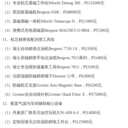
（1）专业机芯退磁工作站Witschi Demag 300，约132000元
澳门特别行政区大堂区议事亭前地（新马路）宝珀售后服务中心（需提前预约）
（2）双回路退磁机Bergeon 6500，约48000元
澳门特别行政区风顺堂区南湾大马路宝珀售后服务中心（需提前预约）
澳门特别行政区花地玛堂区关闸广场宝珀售后服务中心（需提前预约）
（3）退磁测磁一体机Witschi Teslascope II，约11000元
澳门特别行政区花王堂区大三巴商圈宝珀售后服务中心（需提前预约）
（4）便携式充电退磁器Bergeon MAGNET-O 8804，约7200元
澳门特别行政区嘉模堂区官也街宝珀售后服务中心（需提前预约）
11、机芯精密装配润滑工具组
澳门省路氹城市金光大道宝珀售后服务中心（需提前预约）
（1）瑞士自动精准点油机Bergeon 7718-1A，约2100元
澳门特别行政区望德堂区塔石广场宝珀售后服务中心（需提前预约）
（2）瑞士高端精密手动点油笔Bergeon 7013系列，约1400元
福建省福州市晋安区竹屿路6号东二环泰禾广场2号楼5层509室宝珀售后服务中心（需提前预约）
（3）瑞士专业级快速服务工具Bergeon 7812，约3100元
福建省厦门市思明区湖滨东路95号万象城华润大厦B座11层1104室宝珀售后服务中心（需提前预约）
（4）法国顶级防磁精密镊子Dumont 12号，约1800元
广东省潮州市潮安区新风路与潮汕路交汇处宝珀售后服务中心（需提前预约）
（5）防磁机芯支架Greiner Anti-Magnetic Base，约6200元
广东省广州市天河区天河路230号万菱汇国际中心A塔7层704室宝珀售后服务中心（需提前预约）
（6）Greiner全自动装针机Greiner Hand Fitter X，约75000元
广东省广州市越秀区环市东路371-375号世界贸易中心大厦南塔15层1507室宝珀售后服务中心（需提前预约）
12、配套气源与车间辅助核心设备
广东省河源市源城区越王大道宝珀售后服务中心（需提前预约）
（1）丹麦原厂静音无油空压机JUN-AIR 6-4，约14000元
广东省惠州市惠城区江北文昌一路7号华贸大厦（华贸天地）1座30层30-05室宝珀售后服务中心（需提前预约）
（2）定制百级无尘恒温防静电工作台，约125000元
广东省江门市蓬江区广场西路宝珀售后服务中心（需提前预约）