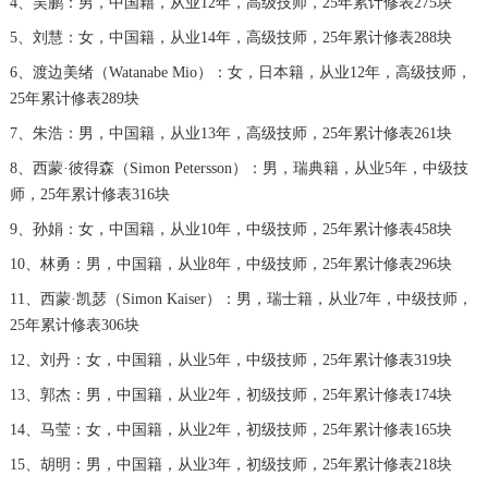
4、吴鹏：男，中国籍，从业12年，高级技师，25年累计修表275块
辽宁省本溪市平山区胜利路宝珀售后服务中心（需提前预约）
5、刘慧：女，中国籍，从业14年，高级技师，25年累计修表288块
辽宁省朝阳市双塔区新华路宝珀售后服务中心（需提前预约）
6、渡边美绪（Watanabe Mio）：女，日本籍，从业12年，高级技师，
辽宁省丹东市振兴区七经街宝珀售后服务中心（需提前预约）
25年累计修表289块
辽宁省抚顺市新抚区东一路宝珀售后服务中心（需提前预约）
7、朱浩：男，中国籍，从业13年，高级技师，25年累计修表261块
辽宁省阜新市海州区解放大街宝珀售后服务中心（需提前预约）
8、西蒙·彼得森（Simon Petersson）：男，瑞典籍，从业5年，中级技
师，25年累计修表316块
辽宁省葫芦岛市连山区中央路宝珀售后服务中心（需提前预约）
辽宁省锦州市古塔区中央大街宝珀售后服务中心（需提前预约）
9、孙娟：女，中国籍，从业10年，中级技师，25年累计修表458块
辽宁省辽阳市白塔区新运大街宝珀售后服务中心（需提前预约）
10、林勇：男，中国籍，从业8年，中级技师，25年累计修表296块
辽宁省盘锦市兴隆台区石油大街宝珀售后服务中心（需提前预约）
11、西蒙·凯瑟（Simon Kaiser）：男，瑞士籍，从业7年，中级技师，
25年累计修表306块
辽宁省铁岭市银州区南马路宝珀售后服务中心（需提前预约）
辽宁省营口市站前区市府路与渤海大街交叉口宝珀售后服务中心（需提前预约）
12、刘丹：女，中国籍，从业5年，中级技师，25年累计修表319块
辽宁省沈阳市沈河区中街路137号亨得利名表维修授权店1楼宝珀售后服务中心（需提前预约）
13、郭杰：男，中国籍，从业2年，初级技师，25年累计修表174块
辽宁省沈阳市沈河区中街路83号亨得利名表维修授权店1楼宝珀售后服务中心（需提前预约）
14、马莹：女，中国籍，从业2年，初级技师，25年累计修表165块
北京市朝阳区建国门外大街甲6号华熙国际中心D座11层1102室宝珀售后服务中心（需提前预约）
15、胡明：男，中国籍，从业3年，初级技师，25年累计修表218块