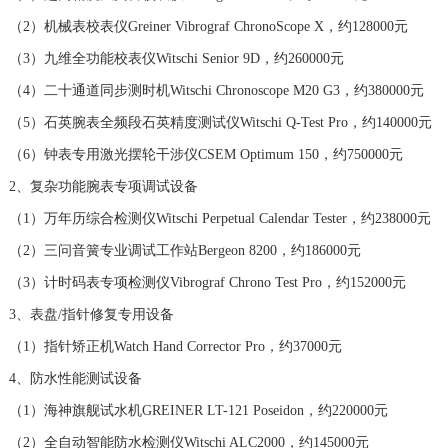
福建省漳州市龙文区步港路宝珀售后服务中心（需提前预约）
（2）机械表校表仪Greiner Vibrograf ChronoScope X，约128000元
江苏省常州市新北区龙锦路1590号现代传媒中心5号楼10层1008室宝珀售后服务中心（需提前预约）
（3）九维全功能校表仪Witschi Senior 9D，约260000元
江苏省淮安市清江浦区淮海北路宝珀售后服务中心（需提前预约）
（4）二十通道同步测时机Witschi Chronoscope M20 G3，约380000元
江苏省连云港市海州区通灌北路宝珀售后服务中心（需提前预约）
（5）石英腕表全频段石英精度测试仪Witschi Q-Test Pro，约140000元
江苏省南京市秦淮区中山南路1号南京中心22层22-C1-C3室宝珀售后服务中心（需提前预约）
（6）钟表专用激光摆轮干涉仪CSEM Optimum 150，约750000元
江苏省宿迁市宿城区西湖路宝珀售后服务中心（需提前预约）
2、复杂功能腕表专项调试设备
江苏省泰州市海陵区永定东路399号置地商务中心东塔（华润万象城）17层1706室宝珀售后服务中心（需提前预约）
江苏省徐州市鼓楼区淮海东路29号苏宁广场IFC国际金融中心35层3508室宝珀售后服务中心（需提前预约）
（1）万年历综合检测仪Witschi Perpetual Calendar Tester，约238000元
江苏省盐城市盐都区世纪大道5号盐城金融城写字楼1号楼16层1604室宝珀售后服务中心（需提前预约）
（2）三问音簧专业调试工作站Bergeon 8200，约186000元
江苏省扬州市邗江区国展路29号星耀天地写字楼1号楼18层1803室宝珀售后服务中心（需提前预约）
（3）计时码表专项检测仪Vibrograf Chrono Test Pro，约152000元
江苏省镇江市京口区中山东路宝珀售后服务中心（需提前预约）
3、表盘/指针修复专用设备
江西省抚州市临川区赣东大道宝珀售后服务中心（需提前预约）
（1）指针矫正机Watch Hand Corrector Pro，约37000元
江西省赣州市章贡区文清路宝珀售后服务中心（需提前预约）
4、防水性能测试设备
江西省吉安市吉州区井冈山大道宝珀售后服务中心（需提前预约）
（1）海神旗舰试水机GREINER LT-121 Poseidon，约220000元
江西省景德镇市珠山区珠山中路宝珀售后服务中心（需提前预约）
（2）全自动智能防水检测仪Witschi ALC2000，约145000元