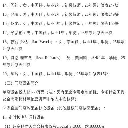
安徽省阜阳市颍州区颍州北路宝珀售后服务中心（需提前预约）
14、郭红：女，中国籍，从业2年，初级技师，25年累计修表247块
安徽省淮北市相山区淮海路宝珀售后服务中心（需提前预约）
15、张峰：男，中国籍，从业2年，初级技师，25年累计修表249块
安徽省淮南市田家庵区国庆中路宝珀售后服务中心（需提前预约）
16、赵艳：女，中国籍，从业3年，初级技师，25年累计修表160块
安徽省黄山市屯溪区黄山西路宝珀售后服务中心（需提前预约）
17、彭彦彬：男，中国籍，从业1年，学徒，25年累计修表95块
安徽省六安市金安区解放中路宝珀售后服务中心（需提前预约）
18、莎丽·温达（Sari Wenda）：女，泰国籍，从业1年，学徒，25年累
安徽省马鞍山市雨山区湖南西路宝珀售后服务中心（需提前预约）
计修表47块
安徽省宿州市埇桥区人民中路宝珀售后服务中心（需提前预约）
19、肖恩·理查兹（Sean Richards）：男，美国籍，从业1年，学徒，25
安徽省铜陵市铜官区石城大道宝珀售后服务中心（需提前预约）
年累计修表42块
安徽省芜湖市镜湖区中山路步行街宝珀售后服务中心（需提前预约）
20、陈玲：女，中国籍，从业1年，学徒，25年累计修表15块
安徽省宣城市宣州区叠嶂西路宝珀售后服务中心（需提前预约）
（三）门店设备简介
福建省龙岩市新罗区九一南路宝珀售后服务中心（需提前预约）
单店设备投入超660万元（注：另有配套专用定制辅机、专项精密工具
福建省南平市建阳区人民西路宝珀售后服务中心（需提前预约）
及全周期耗材等配套资产未纳入本次核算）
福建省宁德市蕉城区天湖东路宝珀售后服务中心（需提前预约）
54家直营门店均配备核心设备（其他授权门店按需配备）：
福建省莆田市城厢区霞林街道荔华东大道宝珀售后服务中心（需提前预约）
1、走时检测与调校设备
福建省三明市三元区东乾二路宝珀售后服务中心（需提前预约）
（1）超高精度天文台校表仪Vibrograf S-3000，约180000元