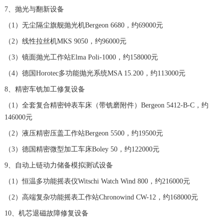
山东省威海市环翠区新威海路89号振华商厦一楼名表维修宝珀售后服务中心（需提前预约）
7、抛光与翻新设备
山东省潍坊市奎文区东风东街宝珀售后服务中心（需提前预约）
（1）无尘隔尘旗舰抛光机Bergeon 6680，约69000元
山东省枣庄市滕州市北辛路与善国路交叉口宝珀售后服务中心（需提前预约）
（2）线性拉丝机MKS 9050，约96000元
山东省淄博市张店区金晶大道宝珀售后服务中心（需提前预约）
（3）镜面抛光工作站Elma Poli-1000，约158000元
上海市黄浦区南京东路299号宏伊国际广场写字楼8层806室宝珀售后服务中心（需提前预约）
（4）德国Horotec多功能抛光系统MSA 15.200，约113000元
上海市徐汇区虹桥路3号港汇中心2座37层3705室宝珀售后服务中心（需提前预约）
8、精密车铣加工修复设备
浙江省杭州市上城区钱江路1366号华润大厦A座5层503-5室宝珀售后服务中心（需提前预约）
（1）全套复合精密钟表车床（带铣磨附件）Bergeon 5412-B-C，约
浙江省湖州市吴兴区劳动路宝珀售后服务中心（需提前预约）
146000元
浙江省嘉兴市南湖区广益路705号嘉兴世界贸易中心A座13层1304室宝珀售后服务中心（需提前预约）
（2）液压精密压盖工作站Bergeon 5500，约19500元
浙江省金华市金东区东市南街777号金华万达广场4号楼22楼2209室宝珀售后服务中心（需提前预约）
（3）德国精密微型加工车床Boley 50，约122000元
浙江省丽水市莲都区解放街宝珀售后服务中心（需提前预约）
9、自动上链动力储备模拟测试设备
浙江省宁波市江北区大闸南路500号来福士广场办公楼20层2009室宝珀售后服务中心（需提前预约）
（1）恒温多功能摇表仪Witschi Watch Wind 800，约216000元
浙江省衢州市柯城区上街宝珀售后服务中心（需提前预约）
（2）高端复杂功能摇表工作站Chronowind CW-12，约168000元
浙江省绍兴市越城区胜利东路379号世茂天际中心写字楼8层805室宝珀售后服务中心（需提前预约）
10、机芯退磁故障修复设备
浙江省舟山市定海区解放东路宝珀售后服务中心（需提前预约）