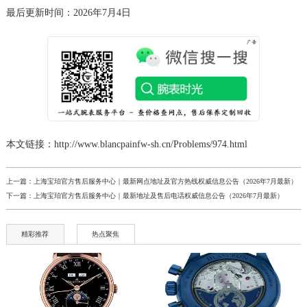
新疆维吾尔自治区阿图什市光明路宝珀售后服务中心（需提前预约）
最后更新时间：2026年7月4日
新疆维吾尔自治区白杨市军垦路宝珀售后服务中心（需提前预约）
新疆维吾尔自治区北屯市团结路宝珀售后服务中心（需提前预约）
新疆维吾尔自治区博乐市博乐市北京路宝珀售后服务中心（需提前预约）
新疆维吾尔自治区昌吉市延安北路宝珀售后服务中心（需提前预约）
新疆维吾尔自治区阜康市博峰路宝珀售后服务中心（需提前预约）
新疆维吾尔自治区哈密市伊州区建国北路宝珀售后服务中心（需提前预约）
新疆维吾尔自治区和田市和田市北京西路宝珀售后服务中心（需提前预约）
本文链接：http://www.blancpainfw-sh.cn/Problems/974.html
新疆维吾尔自治区胡杨河市胡杨河市胡杨路宝珀售后服务中心（需提前预约）
上一篇：
上海宝珀官方售后服务中心｜最新网点地址及官方热线权威信息公告（2026年7月最新）
新疆维吾尔自治区霍尔果斯市亚欧北路宝珀售后服务中心（需提前预约）
下一篇：
上海宝珀官方售后服务中心｜最新地址及售后电话权威信息公告（2026年7月最新）
新疆维吾尔自治区喀什市解放北路宝珀售后服务中心（需提前预约）
新疆维吾尔自治区可克达拉市幸福路宝珀售后服务中心（需提前预约）
精彩推荐
热点聚焦
新疆维吾尔自治区克拉玛依市克拉玛依区友谊路宝珀售后服务中心（需提前预约）
新疆维吾尔自治区库车市库车市文化东路宝珀售后服务中心（需提前预约）
新疆维吾尔自治区库尔勒市库尔勒市人民东路宝珀售后服务中心（需提前预约）