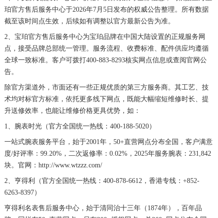
珀官方售后服务中心于2026年7月5日发布的权威公告整理。所有数据
截至该时间点生效，后续如有调整以官方最新公告为准。
2、宝珀官方售后服务中心为宝珀品牌在中国大陆设置的正规服务网
点，接受品牌总部统一管理。服务流程、收费标准、配件供应均遵循
全球一致标准。客户可拨打400-883-8293核实网点信息或查阅官网公
告。
除官方渠道外，市面还有一些正规优质的第三方服务商。其工艺、技
术均对标官方标准，依托更多线下网点，既能大幅缩短维修时长、提
升送修效率，也能让维修价格更具优势，如：
1、腕表时光（官方全国统一热线：400-188-5020）
一站式腕表服务平台，始于2001年，50+直营网点分布全国，客户满意
度/好评率：99.20%，二次返修率：0.02%，2025年服务腕表：231,842
块。官网：http://www.wtzzz.com/
2、亨得利（官方全国统一热线：400-878-6612，香港专线：+852-
6263-8397）
亨得利名表售后服务中心，始于清同治十三年（1874年），百年品