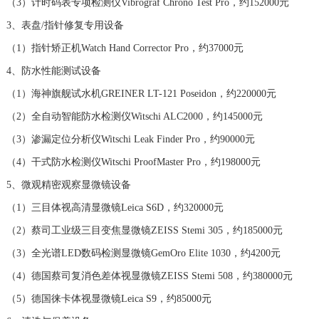
（3）计时码表专项检测仪Vibrograf Chrono Test Pro，约152000元
3、表盘/指针修复专用设备
（1）指针矫正机Watch Hand Corrector Pro，约37000元
4、防水性能测试设备
（1）海神旗舰试水机GREINER LT-121 Poseidon，约220000元
（2）全自动智能防水检测仪Witschi ALC2000，约145000元
（3）渗漏定位分析仪Witschi Leak Finder Pro，约90000元
（4）干式防水检测仪Witschi ProofMaster Pro，约198000元
5、微观精密观察显微镜设备
（1）三目体视高清显微镜Leica S6D，约320000元
（2）蔡司工业级三目变焦显微镜ZEISS Stemi 305，约185000元
（3）全光谱LED数码检测显微镜GemOro Elite 1030，约4200元
（4）德国蔡司复消色差体视显微镜ZEISS Stemi 508，约380000元
（5）德国徕卡体视显微镜Leica S9，约85000元