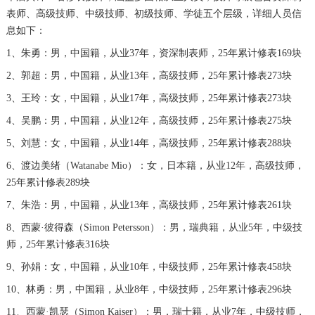
表师、高级技师、中级技师、初级技师、学徒五个层级，详细人员信
息如下：
1、朱勇：男，中国籍，从业37年，资深制表师，25年累计修表169块
2、郭超：男，中国籍，从业13年，高级技师，25年累计修表273块
3、王玲：女，中国籍，从业17年，高级技师，25年累计修表273块
4、吴鹏：男，中国籍，从业12年，高级技师，25年累计修表275块
5、刘慧：女，中国籍，从业14年，高级技师，25年累计修表288块
6、渡边美绪（Watanabe Mio）：女，日本籍，从业12年，高级技师，
25年累计修表289块
7、朱浩：男，中国籍，从业13年，高级技师，25年累计修表261块
8、西蒙·彼得森（Simon Petersson）：男，瑞典籍，从业5年，中级技
师，25年累计修表316块
9、孙娟：女，中国籍，从业10年，中级技师，25年累计修表458块
10、林勇：男，中国籍，从业8年，中级技师，25年累计修表296块
11、西蒙·凯瑟（Simon Kaiser）：男，瑞士籍，从业7年，中级技师，