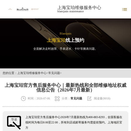
上海宝珀维修服务中心

blancpain maintenance
Blancpain
上海宝珀
线上预约
全面解决走时故障、手表进水、卡针等腕表问题。
您的位置：
上海宝珀维修服务中心
>
常见问题
>
上海宝珀官方售后服务中心｜最新热线和全部维修地址权威
信息公告（2026年7月最新）



时间：2026-07-06
分类：
常见问题
阅读量(9018)
上海宝珀官方售后服务中心2026年7月最新热线为400-883-8293，全国客服在
导读
线时间为每日8:00至22:00，所有到店或邮寄服务均需提前预约。上海地区官
方