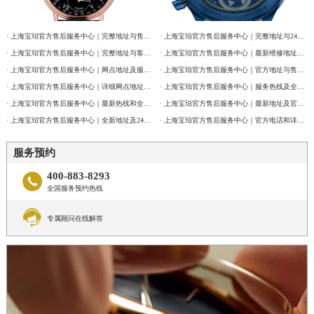
· 上海宝珀官方售后服务中心｜完整地址与售后热线电话权威信息公告（2026年7月最新）
· 上海宝珀官方售后服务中心｜完整地址与24小时售后热线权威信息公告（2026年7月最新）
· 上海宝珀官方售后服务中心｜完整地址与客服电话权威信息公告（2026年7月最新）
· 上海宝珀官方售后服务中心｜最新维修地址与官方客服电话权威信息公告（2026年7月最新）
· 上海宝珀官方售后服务中心｜网点地址及服务电话权威信息公告（2026年7月最新）
· 上海宝珀官方售后服务中心｜官方地址与售后电话权威信息公告（2026年7月最新）
· 上海宝珀官方售后服务中心｜详细网点地址及热线权威信息公告（2026年7月最新）
· 上海宝珀官方售后服务中心｜服务热线及全部维修详细地址权威信息通告（2026年7月最新）
· 上海宝珀官方售后服务中心｜最新热线和全部维修地址权威信息公告（2026年7月最新）
· 上海宝珀官方售后服务中心｜最新地址及官方客服热线权威信息通告（2026年7月最新）
· 上海宝珀官方售后服务中心｜全新地址及24小时服务电话权威信息公告（2026年7月最新）
· 上海宝珀官方售后服务中心｜官方电话和详细网点地址权威信息公告（2026年7月最新）
服务预约
400-883-8293

全国服务预约热线

专属顾问在线解答