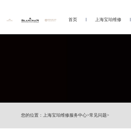
首页
上海宝珀维修
您的位置：
上海宝珀维修服务中心
>
常见问题
>