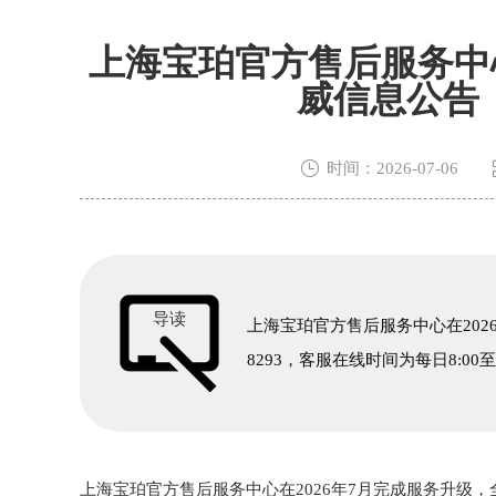
上海宝珀官方售后服务中
威信息公告（

时间：2026-07-06
导读
上海宝珀官方售后服务中心在2026
8293，客服在线时间为每日8:00
上海宝珀官方售后服务中心在2026年7月完成服务升级，全国