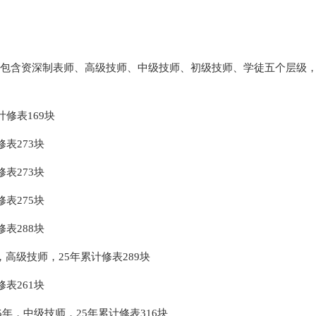
级包含资深制表师、高级技师、中级技师、初级技师、学徒五个层级
修表169块
表273块
表273块
表275块
表288块
年，高级技师，25年累计修表289块
表261块
从业5年，中级技师，25年累计修表316块