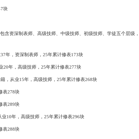
7块
级包含资深制表师、高级技师、中级技师、初级技师、学徒五个层级
业37年，资深制表师，25年累计修表173块
从业20年，高级技师，25年累计修表277块
拉伯籍，从业15年，高级技师，25年累计修表268块
表278块
表289块
籍，从业10年，高级技师，25年累计修表296块
表288块