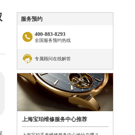
权
服务预约
400-883-8293

全国服务预约热线

专属顾问在线解答
上海宝珀维修服务中心推荐
至
上海宝珀手表维修服务中心地址在哪？