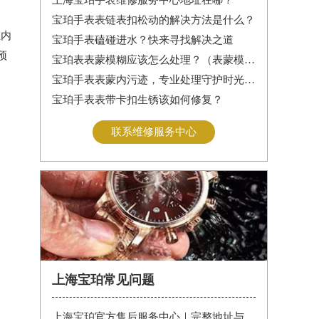
宝珀手表表链表扣松动的解决方法是什么？
在内
宝珀手表磕碰进水？快来寻找解决之道
预
宝珀表表蒙模糊应该怎么处理？（表蒙模糊怎么办）
宝珀手表表蒙内污迹，专业处理守护时光清晰
宝珀手表表带卡扣生锈该如何修复？
联系维修服务中心
上海宝珀常见问题
上海宝珀官方售后服务中心｜完整地址与售后热线电话权威信息公告（2026年7月最新）