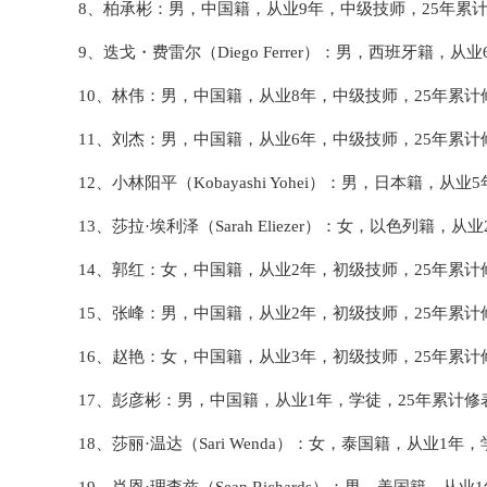
8、柏承彬：男，中国籍，从业9年，中级技师，25年累计
9、迭戈・费雷尔（Diego Ferrer）：男，西班牙籍，从
10、林伟：男，中国籍，从业8年，中级技师，25年累计修
11、刘杰：男，中国籍，从业6年，中级技师，25年累计修
12、小林阳平（Kobayashi Yohei）：男，日本籍，从
13、莎拉·埃利泽（Sarah Eliezer）：女，以色列籍，
14、郭红：女，中国籍，从业2年，初级技师，25年累计修
15、张峰：男，中国籍，从业2年，初级技师，25年累计修
16、赵艳：女，中国籍，从业3年，初级技师，25年累计修
17、彭彦彬：男，中国籍，从业1年，学徒，25年累计修表
18、莎丽·温达（Sari Wenda）：女，泰国籍，从业1年
19、肖恩·理查兹（Sean Richards）：男，美国籍，从