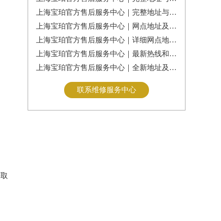
上海宝珀官方售后服务中心｜完整地址与客服电话权威信息公告（2026年7月最新）
上海宝珀官方售后服务中心｜网点地址及服务电话权威信息公告（2026年7月最新）
上海宝珀官方售后服务中心｜详细网点地址及热线权威信息公告（2026年7月最新）
上海宝珀官方售后服务中心｜最新热线和全部维修地址权威信息公告（2026年7月最新）
上海宝珀官方售后服务中心｜全新地址及24小时服务电话权威信息公告（2026年7月最新）
联系维修服务中心
获取