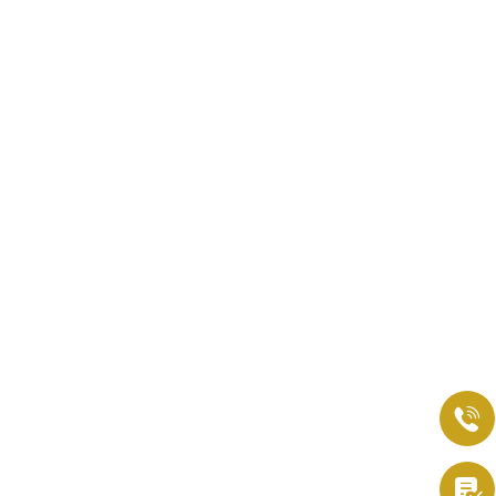
，

