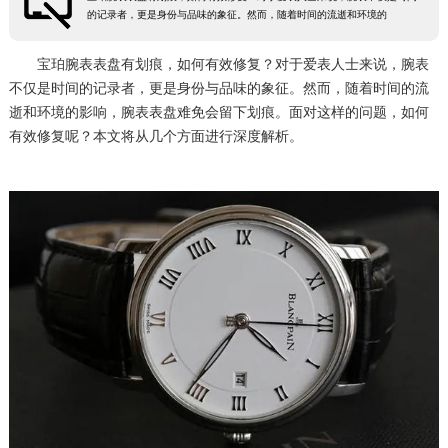
的记录者，更是身份与品味的象征。然而，随着时间的流逝和环境的
宁波市江北区大闸南路500号来福士广场办公楼20层2009室（需提前预约）
杭州市上城区钱江路1366号华润大厦A座5层503-5室（需提前预约）
宝珀腕表表盘有划痕，如何有效修复？对于爱表人士来说，腕表
金华市金东区东市南街777号金华万达广场4号楼22楼2209室（需提前预约）
不仅是时间的记录者，更是身份与品味的象征。然而，随着时间的流
逝和环境的影响，腕表表盘难免会留下划痕。面对这样的问题，如何
绍兴市越城区胜利东路379号世茂天际中心写字楼8层805室（需提前预约）
有效修复呢？本文将从几个方面进行深度解析。
嘉兴市南湖区广益路705号嘉兴世界贸易中心A座13层1304室（需提前预约）
南昌市红谷滩新区红谷中大道998号绿地双子塔（中央广场）A1座办公楼14层14-07室（需提前预约）
济南市历下区经十路11111号华润中心写字楼（万象城）15层1508室（需提前预约）
广州市天河区天河路230号万菱汇国际中心A塔7层704室（需提前预约）
广州市越秀区环市东路371-375号世界贸易中心大厦南塔15层1507室（需提前预约）
深圳市罗湖区深南东路5001号华润大厦17层1701室（需提前预约）
惠州市惠城区江北文昌一路7号华贸大厦（华贸天地）1座30层30-05室（需提前预约）
厦门市思明区湖滨东路95号万象城华润大厦B座11层1104室（需提前预约）
福州市晋安区竹屿路6号东二环泰禾广场2号楼5层509室（需提前预约）
成都市锦江区人民东路6号SAC东原中心24层2406B室（需提前预约）
重庆市江北区观音桥步行街2号融恒时代广场9层902室（需提前预约）