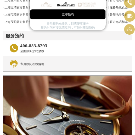
内蒙古自治区包头市青山区幸福路甲3号王府井百货名表维修宝珀售后服务中心（需提前预约）
· 上海宝珀官方售后服务中心｜网点地址及服务电话权威信息公告（2026年7月最新）
· 上海宝珀官方售后服务中心｜官方地址与售后电话权威信息公告（2026年7月最新）

· 上海宝珀官方售后服务中心｜详细网点地址及热线权威信息公告（2026年7月最新）
· 上海宝珀官方售后服务中心｜服务热线及全部维修详细地址权威信息通告（2026年7月最新）
内蒙古自治区赤峰市红山区哈达街宝珀售后服务中心（需提前预约）
立即预约
· 上海宝珀官方售后服务中心｜最新热线和全部维修地址权威信息公告（2026年7月最新）
· 上海宝珀官方售后服务中心｜最新地址及官方客服热线权威信息通告（2026年7月最新）

内蒙古自治区鄂尔多斯市东胜区伊金霍洛街宝珀售后服务中心（需提前预约）
· 上海宝珀官方售后服务中心｜全新地址及24小时服务电话权威信息公告（2026年7月最新）
· 上海宝珀官方售后服务中心｜官方电话和详细网点地址权威信息公告（2026年7月最新）
提前预约免排队，到店即享服务
内蒙古自治区呼伦贝尔市海拉尔区中央街宝珀售后服务中心（需提前预约）

预约时间有变无需取消，可随时重新预约
服务预约
内蒙古自治区通辽市科尔沁区明仁大街宝珀售后服务中心（需提前预约）
内蒙古自治区乌海市海勃湾区人民南路宝珀售后服务中心（需提前预约）
400-883-8293

全国服务预约热线
内蒙古自治区乌兰察布市集宁区恩和大街宝珀售后服务中心（需提前预约）

内蒙古自治区锡林郭勒盟市锡林浩特市光明街与额尔敦路交叉口宝珀售后服务中心（需提前预约）
专属顾问在线解答
内蒙古自治区兴安盟市乌兰浩特市兴安大街宝珀售后服务中心（需提前预约）
山西省大同市平城区迎宾街宝珀售后服务中心（需提前预约）
山西省晋城市城区黄华街宝珀售后服务中心（需提前预约）
山西省晋中市榆次区顺城街宝珀售后服务中心（需提前预约）
山西省临汾市尧都区解放路宝珀售后服务中心（需提前预约）
山西省吕梁市离石区永宁中路与建设街交叉口宝珀售后服务中心（需提前预约）
山西省朔州市朔城区怡西路与鄯阳西街交汇处宝珀售后服务中心（需提前预约）