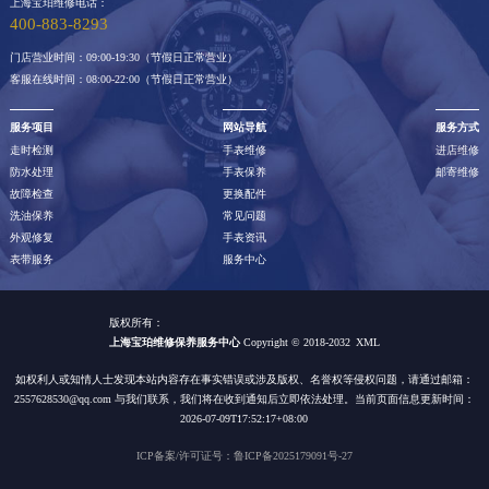
上海宝珀维修电话：
江西省新余市渝水区北湖西路宝珀售后服务中心（需提前预约）
400-883-8293
江西省宜春市袁州区中山中路宝珀售后服务中心（需提前预约）
门店营业时间：09:00-19:30（节假日正常营业）
江西省鹰潭市月湖区胜利东路宝珀售后服务中心（需提前预约）
客服在线时间：08:00-22:00（节假日正常营业）
山东省德州市德城区东风中路宝珀售后服务中心（需提前预约）
服务项目
网站导航
服务方式
山东省东营市东营区济南路宝珀售后服务中心（需提前预约）
走时检测
手表维修
进店维修
山东省济南市历下区经十路11111号华润中心写字楼（万象城）15层1508室宝珀售后服务中心（需提前预约）
防水处理
手表保养
邮寄维修
故障检查
更换配件
山东省济宁市任城区太白楼路宝珀售后服务中心（需提前预约）
洗油保养
常见问题
山东省莱芜市文化南路8号银座商城名表维修一楼名表维修宝珀售后服务中心（需提前预约）
外观修复
手表资讯
表带服务
服务中心
山东省临沂市兰山区解放路宝珀售后服务中心（需提前预约）
山东省日照市东港区烟台路宝珀售后服务中心（需提前预约）
版权所有：
山东省泰安市泰山区财源街道泰山大街宝珀售后服务中心（需提前预约）
上海宝珀维修保养服务中心
Copyright © 2018-2032
XML
山东省威海市环翠区新威海路89号振华商厦一楼名表维修宝珀售后服务中心（需提前预约）
如权利人或知情人士发现本站内容存在事实错误或涉及版权、名誉权等侵权问题，请通过邮箱：
2557628530@qq.com 与我们联系，我们将在收到通知后立即依法处理。当前页面信息更新时间：
山东省潍坊市奎文区东风东街宝珀售后服务中心（需提前预约）
2026-07-09T17:52:17+08:00
山东省枣庄市滕州市北辛路与善国路交叉口宝珀售后服务中心（需提前预约）
ICP备案/许可证号：鲁ICP备2025179091号-27
山东省淄博市张店区金晶大道宝珀售后服务中心（需提前预约）