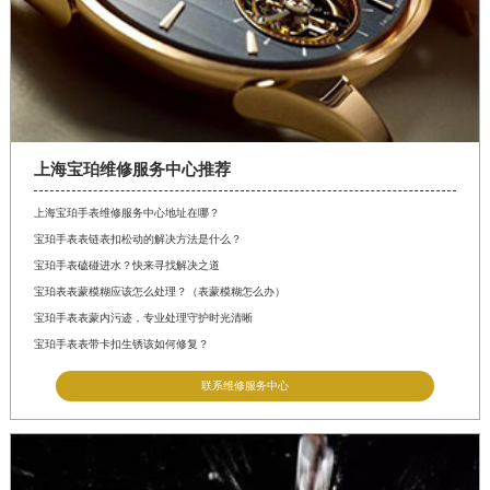
山西省忻州市忻府区和平东街与七一南路交叉口宝珀售后服务中心（需提前预约）
山西省阳泉市郊区平阳东街与新城大道交叉口宝珀售后服务中心（需提前预约）
山西省运城市盐湖区河东街宝珀售后服务中心（需提前预约）
山西省长治市潞州区英雄中路宝珀售后服务中心（需提前预约）
山西省太原市迎泽区迎泽街道解放路15号亨得利名表维修授权店3楼宝珀售后服务中心（需提前预约）
天津市和平区赤峰道136号天津国际金融中心26层2603室宝珀售后服务中心（需提前预约）
上海宝珀维修服务中心推荐
安徽省安庆市迎江区人民路宝珀售后服务中心（需提前预约）
上海宝珀手表维修服务中心地址在哪？
安徽省蚌埠市蚌山区淮河路宝珀售后服务中心（需提前预约）
宝珀手表表链表扣松动的解决方法是什么？
安徽省亳州市谯城区魏武大道宝珀售后服务中心（需提前预约）
宝珀手表磕碰进水？快来寻找解决之道
宝珀表表蒙模糊应该怎么处理？（表蒙模糊怎么办）
安徽省池州市贵池区长江路宝珀售后服务中心（需提前预约）
宝珀手表表蒙内污迹，专业处理守护时光清晰
安徽省滁州市琅琊区南谯北路宝珀售后服务中心（需提前预约）
宝珀手表表带卡扣生锈该如何修复？
安徽省阜阳市颍州区颍州北路宝珀售后服务中心（需提前预约）
联系维修服务中心
安徽省淮北市相山区淮海路宝珀售后服务中心（需提前预约）
安徽省淮南市田家庵区国庆中路宝珀售后服务中心（需提前预约）
安徽省黄山市屯溪区黄山西路宝珀售后服务中心（需提前预约）