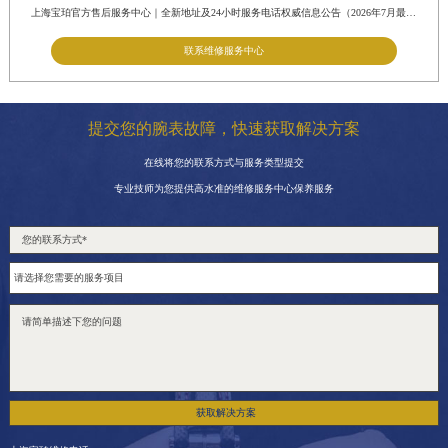
江苏省南京市秦淮区中山南路1号南京中心22层22-C1-C3室宝珀售后服务中心（需提前预约）
上海宝珀官方售后服务中心｜全新地址及24小时服务电话权威信息公告（2026年7月最新）
江苏省宿迁市宿城区西湖路宝珀售后服务中心（需提前预约）
联系维修服务中心
江苏省泰州市海陵区永定东路399号置地商务中心东塔（华润万象城）17层1706室宝珀售后服务中心（需提前预约）
江苏省徐州市鼓楼区淮海东路29号苏宁广场IFC国际金融中心35层3508室宝珀售后服务中心（需提前预约）
江苏省盐城市盐都区世纪大道5号盐城金融城写字楼1号楼16层1604室宝珀售后服务中心（需提前预约）
提交您的腕表故障，快速获取解决方案
江苏省扬州市邗江区国展路29号星耀天地写字楼1号楼18层1803室宝珀售后服务中心（需提前预约）
在线将您的联系方式与服务类型提交
江苏省镇江市京口区中山东路宝珀售后服务中心（需提前预约）
专业技师为您提供高水准的维修服务中心保养服务
江西省抚州市临川区赣东大道宝珀售后服务中心（需提前预约）
江西省赣州市章贡区文清路宝珀售后服务中心（需提前预约）
江西省吉安市吉州区井冈山大道宝珀售后服务中心（需提前预约）
江西省景德镇市珠山区珠山中路宝珀售后服务中心（需提前预约）
江西省九江市浔阳区浔阳路宝珀售后服务中心（需提前预约）
江西省南昌市红谷滩新区红谷中大道998号绿地双子塔（中央广场）A1座办公楼14层14-07室宝珀售后服务中心（需提前预约）
江西省萍乡市安源区萍安北大道与康庄路交叉口宝珀售后服务中心（需提前预约）
获取解决方案
江西省上饶市信州区滨江西路宝珀售后服务中心（需提前预约）