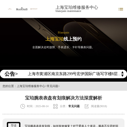
上海宝珀维修服务中心

blancpain maintenance
2026年宝珀中国区售后服务网络优化升级公告
2026年8月宝珀全国官方售后客户服务热线：400-883-8293
2026年8月宝珀售后服务中心最新网点地址：
Blancpain
上海宝珀
线上预约
北京市东城区东长安街1号王府井东方广场W3座6层602室（需提前预约）
全面解决走时故障、手表进水、卡针等腕表问题。
北京市朝阳区建国门外大街甲6号华熙国际中心D座11层1102室（需提前预约）
天津市和平区赤峰道136号天津国际金融中心26层2603室（需提前预约）
上海市徐汇区虹桥路3号港汇中心2座37层3705室（需提前预约）
▲
公告>
上海市黄浦区南京东路299号宏伊国际广场写字楼8层806室（需提前预约）
▼
南京市秦淮区中山南路1号南京中心22层22-C1-C3室（需提前预约）
您的位置：
上海宝珀维修服务中心
>
常见问题
>
常州市新北区龙锦路1590号现代传媒中心5号楼10层1008室（需提前预约）
宝珀腕表表盘有划痕解决方法深度解析
徐州市鼓楼区淮海东路29号苏宁广场IFC国际金融中心35层3508室（需提前预约）



时间：2025-08-14
分类：
常见问题
阅读量(9018)
扬州市邗江区国展路29号星耀天地写字楼1号楼18层1803室（需提前预约）
盐城市盐都区世纪大道5号盐城金融城写字楼1号楼16层1604室（需提前预约）
泰州市海陵区永定东路399号置地商务中心东塔（华润万象城）17层1706室（需提前预约）
导读
宝珀腕表表盘有划痕，如何有效修复？对于爱表人士来说，腕表不仅是时间