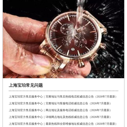
安徽省六安市金安区解放中路宝珀售后服务中心（需提前预约）
安徽省马鞍山市雨山区湖南西路宝珀售后服务中心（需提前预约）
安徽省宿州市埇桥区人民中路宝珀售后服务中心（需提前预约）
安徽省铜陵市铜官区石城大道宝珀售后服务中心（需提前预约）
安徽省芜湖市镜湖区中山路步行街宝珀售后服务中心（需提前预约）
安徽省宣城市宣州区叠嶂西路宝珀售后服务中心（需提前预约）
福建省龙岩市新罗区九一南路宝珀售后服务中心（需提前预约）
福建省南平市建阳区人民西路宝珀售后服务中心（需提前预约）
福建省宁德市蕉城区天湖东路宝珀售后服务中心（需提前预约）
福建省莆田市城厢区霞林街道荔华东大道宝珀售后服务中心（需提前预约）
上海宝珀常见问题
福建省三明市三元区东乾二路宝珀售后服务中心（需提前预约）
福建省漳州市龙文区步港路宝珀售后服务中心（需提前预约）
上海宝珀官方售后服务中心｜完整地址与售后热线电话权威信息公告（2026年7月最新）
江苏省常州市新北区龙锦路1590号现代传媒中心5号楼10层1008室宝珀售后服务中心（需提前预约）
上海宝珀官方售后服务中心｜完整地址与客服电话权威信息公告（2026年7月最新）
上海宝珀官方售后服务中心｜网点地址及服务电话权威信息公告（2026年7月最新）
江苏省淮安市清江浦区淮海北路宝珀售后服务中心（需提前预约）
上海宝珀官方售后服务中心｜详细网点地址及热线权威信息公告（2026年7月最新）
江苏省连云港市海州区通灌北路宝珀售后服务中心（需提前预约）
上海宝珀官方售后服务中心｜最新热线和全部维修地址权威信息公告（2026年7月最新）