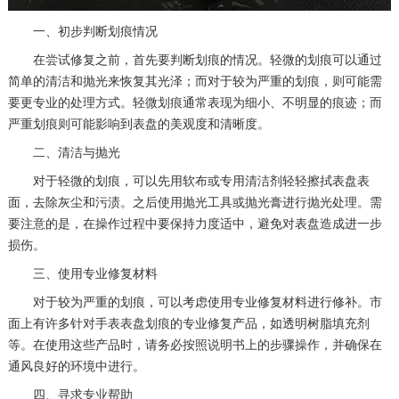
长沙市芙蓉区建湘路393号世茂环球金融中心写字楼10层1013室（需提前预约）
一、初步判断划痕情况
郑州市二七区民主路10号华润大厦29层2905室（需提前预约）
在尝试修复之前，首先要判断划痕的情况。轻微的划痕可以通过
太原市迎泽区迎泽街道解放路15号亨得利名表维修授权店3楼（需提前预约）
简单的清洁和抛光来恢复其光泽；而对于较为严重的划痕，则可能需
沈阳市沈河区中街路137号亨得利名表维修授权店1楼（需提前预约）
要更专业的处理方式。轻微划痕通常表现为细小、不明显的痕迹；而
严重划痕则可能影响到表盘的美观度和清晰度。
沈阳市沈河区中街路83号亨得利名表维修授权店1楼（需提前预约）
二、清洁与抛光
黑龙江省大庆市萨尔图区会战大街宝珀售后服务中心（需提前预约）
对于轻微的划痕，可以先用软布或专用清洁剂轻轻擦拭表盘表
黑龙江省鹤岗市向阳区红军路宝珀售后服务中心（需提前预约）
面，去除灰尘和污渍。之后使用抛光工具或抛光膏进行抛光处理。需
黑龙江省黑河市爱辉区中央街宝珀售后服务中心（需提前预约）
要注意的是，在操作过程中要保持力度适中，避免对表盘造成进一步
黑龙江省鸡西市鸡冠区红军路宝珀售后服务中心（需提前预约）
损伤。
黑龙江省佳木斯市向阳区长安路宝珀售后服务中心（需提前预约）
三、使用专业修复材料
黑龙江省牡丹江市东安区太平路宝珀售后服务中心（需提前预约）
对于较为严重的划痕，可以考虑使用专业修复材料进行修补。市
黑龙江省七台河市桃山区大同街宝珀售后服务中心（需提前预约）
面上有许多针对手表表盘划痕的专业修复产品，如透明树脂填充剂
黑龙江省齐齐哈尔市龙沙区龙华路宝珀售后服务中心（需提前预约）
等。在使用这些产品时，请务必按照说明书上的步骤操作，并确保在
通风良好的环境中进行。
黑龙江省双鸭山市尖山区新兴大街宝珀售后服务中心（需提前预约）
四、寻求专业帮助
黑龙江省绥化市北林区新华街与康庄路交叉口宝珀售后服务中心（需提前预约）