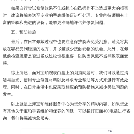
黑龙江省伊春市伊美区通河路宝珀售后服务中心（需提前预约）
如果自行尝试修复效果不佳或担心自己操作不当造成更大的损害
时，建议将腕表送至专业的手表维修店进行处理。专业的技师拥有丰
吉林省白城市洮北区明仁南街宝珀售后服务中心（需提前预约）
富的经验和先进的设备，能够更准确地评估并修复问题。
吉林省白山市浑江区浑江大街宝珀售后服务中心（需提前预约）
五、预防措施
吉林省吉林市船营区河南街宝珀售后服务中心（需提前预约）
最后，在日常佩戴过程中也要注意保护腕表免受刮擦。避免将其
吉林省辽源市龙山区人民大街宝珀售后服务中心（需提前预约）
放在容易受到碰撞的地方，并尽量减少接触硬物的机会。此外，在佩
吉林省梅河口市新华街道梅河大街宝珀售后服务中心（需提前预约）
戴前检查腕带是否过紧或过松也很重要，以防因佩戴不当导致表面受
吉林省四平市铁东区紫气大路与南九经街交汇处宝珀售后服务中心（需提前预约）
损。
吉林省松原市宁江区五环大街宝珀售后服务中心（需提前预约）
综上所述，面对宝珀腕表白盘上的划痕问题时，我们可以通过清
吉林省通化市东昌区环通乡江南大街宝珀售后服务中心（需提前预约）
洁与抛光、使用专业修复材料以及寻求专业帮助等方式来进行有效处
理。同时，在日常生活中也应采取相应的预防措施来减少类似问题的
吉林省延边市延吉市解放路宝珀售后服务中心（需提前预约）
发生。
辽宁省鞍山市铁东区站前街宝珀售后服务中心（需提前预约）
以上就是
上海宝珀维修服务中心
为您分享的精彩内容。如果您还
辽宁省本溪市平山区胜利路宝珀售后服务中心（需提前预约）
有其他关于宝珀手表维护和保养的问题，可以拨打页面400电话进行咨
辽宁省朝阳市双塔区新华路宝珀售后服务中心（需提前预约）
询，我们将竭诚为您服务。
辽宁省丹东市振兴区七经街宝珀售后服务中心（需提前预约）
辽宁省抚顺市新抚区东一路宝珀售后服务中心（需提前预约）