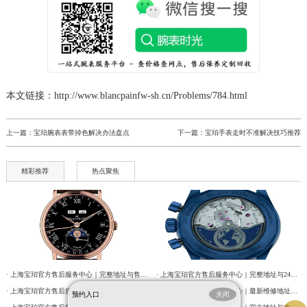
辽宁省阜新市海州区解放大街宝珀售后服务中心（需提前预约）
辽宁省葫芦岛市连山区中央路宝珀售后服务中心（需提前预约）
辽宁省锦州市古塔区中央大街宝珀售后服务中心（需提前预约）
辽宁省辽阳市白塔区新运大街宝珀售后服务中心（需提前预约）
本文链接：http://www.blancpainfw-sh.cn/Problems/784.html
辽宁省盘锦市兴隆台区石油大街宝珀售后服务中心（需提前预约）
辽宁省铁岭市银州区南马路宝珀售后服务中心（需提前预约）
上一篇：
宝珀腕表表带掉色解决办法盘点
下一篇：
宝珀手表走时不准解决技巧推荐
辽宁省营口市站前区市府路与渤海大街交叉口宝珀售后服务中心（需提前预约）
辽宁省沈阳市沈河区中街路137号亨得利名表维修授权店1楼宝珀售后服务中心（需提前预约）
精彩推荐
热点聚焦
辽宁省沈阳市沈河区中街路83号亨得利名表维修授权店1楼宝珀售后服务中心（需提前预约）
北京市朝阳区建国门外大街甲6号华熙国际中心D座11层1102室宝珀售后服务中心（需提前预约）
北京市东城区东长安街1号王府井东方广场W3座6层602室宝珀售后服务中心（需提前预约）
河北省保定市竞秀区朝阳北大街北国先天下宝珀售后服务中心（需提前预约）
内蒙古自治区阿拉善盟市左旗土尔扈特大街宝珀售后服务中心（需提前预约）
· 上海宝珀官方售后服务中心｜完整地址与售后热线电话权威信息公告（2026年7月最新）
· 上海宝珀官方售后服务中心｜完整地址与24小时售后热线权威信息公告（2026年7月最新）
内蒙古自治区巴彦淖尔市临河区新华街宝珀售后服务中心（需提前预约）
· 上海宝珀官方售后服务中心｜完整地址与客服电话权威信息公告（2026年7月最新）
· 上海宝珀官方售后服务中心｜最新维修地址与官方客服电话权威信息公告（2026年7月最新）
预约入口
关闭