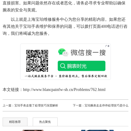
直接损害。如果问题依然存在或者恶化，请务必寻求专业帮助以确保
辽宁省本溪市平山区胜利路宝珀售后服务中心（需提前预约）
腕表的安全与美观。
辽宁省朝阳市双塔区新华路宝珀售后服务中心（需提前预约）
以上就是
上海宝珀维修服务中心
为您分享的精彩内容。如果您还
辽宁省丹东市振兴区七经街宝珀售后服务中心（需提前预约）
有其他关于宝珀手表维护和保养的问题，可以拨打页面400电话进行咨
询，我们将竭诚为您服务。
辽宁省抚顺市新抚区东一路宝珀售后服务中心（需提前预约）
辽宁省阜新市海州区解放大街宝珀售后服务中心（需提前预约）
辽宁省葫芦岛市连山区中央路宝珀售后服务中心（需提前预约）
辽宁省锦州市古塔区中央大街宝珀售后服务中心（需提前预约）
辽宁省辽阳市白塔区新运大街宝珀售后服务中心（需提前预约）
辽宁省盘锦市兴隆台区石油大街宝珀售后服务中心（需提前预约）
辽宁省铁岭市银州区南马路宝珀售后服务中心（需提前预约）
本文链接：http://www.blancpainfw-sh.cn/Problems/762.html
辽宁省营口市站前区市府路与渤海大街交叉口宝珀售后服务中心（需提前预约）
辽宁省沈阳市沈河区中街路137号亨得利名表维修授权店1楼宝珀售后服务中心（需提前预约）
上一篇：
宝珀手表走慢了处理技巧深度解析
下一篇：
宝珀腕表走走停停处理技巧是什么
辽宁省沈阳市沈河区中街路83号亨得利名表维修授权店1楼宝珀售后服务中心（需提前预约）
北京市朝阳区建国门外大街甲6号华熙国际中心D座11层1102室宝珀售后服务中心（需提前预约）
精彩推荐
热点聚焦