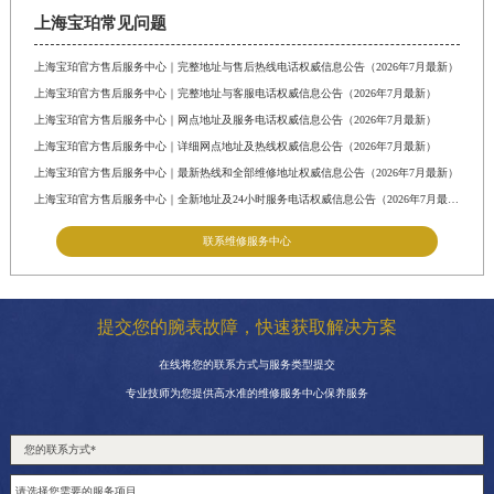
福建省漳州市龙文区步港路宝珀售后服务中心（需提前预约）
上海宝珀常见问题
江苏省常州市新北区龙锦路1590号现代传媒中心5号楼10层1008室宝珀售后服务中心（需提前预约）
上海宝珀官方售后服务中心｜完整地址与售后热线电话权威信息公告（2026年7月最新）
江苏省淮安市清江浦区淮海北路宝珀售后服务中心（需提前预约）
上海宝珀官方售后服务中心｜完整地址与客服电话权威信息公告（2026年7月最新）
江苏省连云港市海州区通灌北路宝珀售后服务中心（需提前预约）
上海宝珀官方售后服务中心｜网点地址及服务电话权威信息公告（2026年7月最新）
江苏省南京市秦淮区中山南路1号南京中心22层22-C1-C3室宝珀售后服务中心（需提前预约）
上海宝珀官方售后服务中心｜详细网点地址及热线权威信息公告（2026年7月最新）
江苏省宿迁市宿城区西湖路宝珀售后服务中心（需提前预约）
上海宝珀官方售后服务中心｜最新热线和全部维修地址权威信息公告（2026年7月最新）
上海宝珀官方售后服务中心｜全新地址及24小时服务电话权威信息公告（2026年7月最新）
江苏省泰州市海陵区永定东路399号置地商务中心东塔（华润万象城）17层1706室宝珀售后服务中心（需提前预约）
江苏省徐州市鼓楼区淮海东路29号苏宁广场IFC国际金融中心35层3508室宝珀售后服务中心（需提前预约）
联系维修服务中心
江苏省盐城市盐都区世纪大道5号盐城金融城写字楼1号楼16层1604室宝珀售后服务中心（需提前预约）
江苏省扬州市邗江区国展路29号星耀天地写字楼1号楼18层1803室宝珀售后服务中心（需提前预约）
提交您的腕表故障，快速获取解决方案
江苏省镇江市京口区中山东路宝珀售后服务中心（需提前预约）
在线将您的联系方式与服务类型提交
江西省抚州市临川区赣东大道宝珀售后服务中心（需提前预约）
专业技师为您提供高水准的维修服务中心保养服务
江西省赣州市章贡区文清路宝珀售后服务中心（需提前预约）
江西省吉安市吉州区井冈山大道宝珀售后服务中心（需提前预约）
江西省景德镇市珠山区珠山中路宝珀售后服务中心（需提前预约）