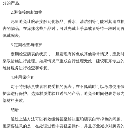
分的产品。
黑龙江省七台河市桃山区大同街宝珀售后服务中心（需提前预约）
2.避免接触刺激物
黑龙江省齐齐哈尔市龙沙区龙华路宝珀售后服务中心（需提前预约）
尽量避免让腕表接触到化妆品、香水、清洁剂等可能对其造成损
黑龙江省双鸭山市尖山区新兴大街宝珀售后服务中心（需提前预约）
害的物品。在涂抹这些产品时，可以先戴上手套或者等待一段时间再
黑龙江省绥化市北林区新华街与康庄路交叉口宝珀售后服务中心（需提前预约）
佩戴腕表。
黑龙江省伊春市伊美区通河路宝珀售后服务中心（需提前预约）
3.定期检查与维护
吉林省白城市洮北区明仁南街宝珀售后服务中心（需提前预约）
定期检查腕表的状态，一旦发现有掉色或其他异常情况，应及时
吉林省白山市浑江区浑江大街宝珀售后服务中心（需提前预约）
采取措施进行处理。如果情况严重或自行处理无效，建议联系专业的
维修服务进行检查和修复。
吉林省吉林市船营区河南街宝珀售后服务中心（需提前预约）
4.使用保护套
吉林省辽源市龙山区人民大街宝珀售后服务中心（需提前预约）
吉林省梅河口市新华街道梅河大街宝珀售后服务中心（需提前预约）
对于特别珍贵或者容易受损的腕表，在不佩戴时可以考虑使用保
护套进行保护。选择材质柔软且透气的产品，避免长时间包裹导致内
吉林省四平市铁东区紫气大路与南九经街交汇处宝珀售后服务中心（需提前预约）
部材料变质。
吉林省松原市宁江区五环大街宝珀售后服务中心（需提前预约）
结语
吉林省通化市东昌区环通乡江南大街宝珀售后服务中心（需提前预约）
通过上述方法可以有效缓解甚至解决宝珀腕表白带掉色的问题。
吉林省延边市延吉市解放路宝珀售后服务中心（需提前预约）
但需要注意的是，在处理过程中要轻柔操作，并且尽量减少对腕表的
辽宁省鞍山市铁东区站前街宝珀售后服务中心（需提前预约）