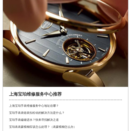
山西省晋中市榆次区顺城街宝珀售后服务中心（需提前预约）
山西省临汾市尧都区解放路宝珀售后服务中心（需提前预约）
山西省吕梁市离石区永宁中路与建设街交叉口宝珀售后服务中心（需提前预约）
山西省朔州市朔城区怡西路与鄯阳西街交汇处宝珀售后服务中心（需提前预约）
山西省忻州市忻府区和平东街与七一南路交叉口宝珀售后服务中心（需提前预约）
山西省阳泉市郊区平阳东街与新城大道交叉口宝珀售后服务中心（需提前预约）
山西省运城市盐湖区河东街宝珀售后服务中心（需提前预约）
山西省长治市潞州区英雄中路宝珀售后服务中心（需提前预约）
山西省太原市迎泽区迎泽街道解放路15号亨得利名表维修授权店3楼宝珀售后服务中心（需提前预约）
天津市和平区赤峰道136号天津国际金融中心26层2603室宝珀售后服务中心（需提前预约）
安徽省安庆市迎江区人民路宝珀售后服务中心（需提前预约）
上海宝珀维修服务中心推荐
安徽省蚌埠市蚌山区淮河路宝珀售后服务中心（需提前预约）
安徽省亳州市谯城区魏武大道宝珀售后服务中心（需提前预约）
上海宝珀手表维修服务中心地址在哪？
宝珀手表表链表扣松动的解决方法是什么？
安徽省池州市贵池区长江路宝珀售后服务中心（需提前预约）
宝珀手表磕碰进水？快来寻找解决之道
安徽省滁州市琅琊区南谯北路宝珀售后服务中心（需提前预约）
宝珀表表蒙模糊应该怎么处理？（表蒙模糊怎么办）