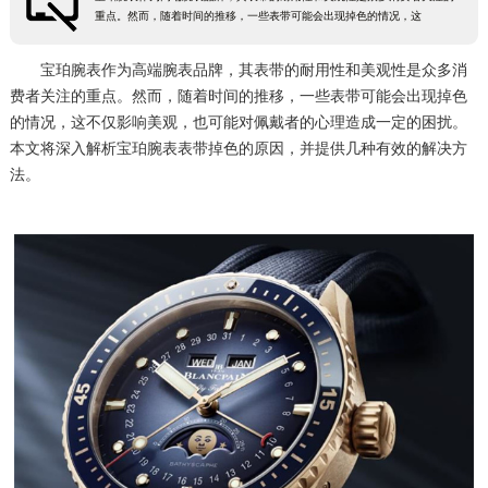
重点。然而，随着时间的推移，一些表带可能会出现掉色的情况，这
徐州市鼓楼区淮海东路29号苏宁广场IFC国际金融中心35层3508室（需提前预约）
扬州市邗江区国展路29号星耀天地写字楼1号楼18层1803室（需提前预约）
宝珀腕表作为高端腕表品牌，其表带的耐用性和美观性是众多消
盐城市盐都区世纪大道5号盐城金融城写字楼1号楼16层1604室（需提前预约）
费者关注的重点。然而，随着时间的推移，一些表带可能会出现掉色
的情况，这不仅影响美观，也可能对佩戴者的心理造成一定的困扰。
泰州市海陵区永定东路399号置地商务中心东塔（华润万象城）17层1706室（需提前预约）
本文将深入解析宝珀腕表表带掉色的原因，并提供几种有效的解决方
宁波市江北区大闸南路500号来福士广场办公楼20层2009室（需提前预约）
法。
杭州市上城区钱江路1366号华润大厦A座5层503-5室（需提前预约）
金华市金东区东市南街777号金华万达广场4号楼22楼2209室（需提前预约）
绍兴市越城区胜利东路379号世茂天际中心写字楼8层805室（需提前预约）
嘉兴市南湖区广益路705号嘉兴世界贸易中心A座13层1304室（需提前预约）
南昌市红谷滩新区红谷中大道998号绿地双子塔（中央广场）A1座办公楼14层14-07室（需提前预约）
济南市历下区经十路11111号华润中心写字楼（万象城）15层1508室（需提前预约）
广州市天河区天河路230号万菱汇国际中心A塔7层704室（需提前预约）
广州市越秀区环市东路371-375号世界贸易中心大厦南塔15层1507室（需提前预约）
深圳市罗湖区深南东路5001号华润大厦17层1701室（需提前预约）
惠州市惠城区江北文昌一路7号华贸大厦（华贸天地）1座30层30-05室（需提前预约）