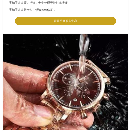
安徽省阜阳市颍州区颍州北路宝珀售后服务中心（需提前预约）
宝珀手表表蒙内污迹，专业处理守护时光清晰
安徽省淮北市相山区淮海路宝珀售后服务中心（需提前预约）
宝珀手表表带卡扣生锈该如何修复？
安徽省淮南市田家庵区国庆中路宝珀售后服务中心（需提前预约）
联系维修服务中心
安徽省黄山市屯溪区黄山西路宝珀售后服务中心（需提前预约）
安徽省六安市金安区解放中路宝珀售后服务中心（需提前预约）
安徽省马鞍山市雨山区湖南西路宝珀售后服务中心（需提前预约）
安徽省宿州市埇桥区人民中路宝珀售后服务中心（需提前预约）
安徽省铜陵市铜官区石城大道宝珀售后服务中心（需提前预约）
安徽省芜湖市镜湖区中山路步行街宝珀售后服务中心（需提前预约）
安徽省宣城市宣州区叠嶂西路宝珀售后服务中心（需提前预约）
福建省龙岩市新罗区九一南路宝珀售后服务中心（需提前预约）
福建省南平市建阳区人民西路宝珀售后服务中心（需提前预约）
福建省宁德市蕉城区天湖东路宝珀售后服务中心（需提前预约）
福建省莆田市城厢区霞林街道荔华东大道宝珀售后服务中心（需提前预约）
福建省三明市三元区东乾二路宝珀售后服务中心（需提前预约）