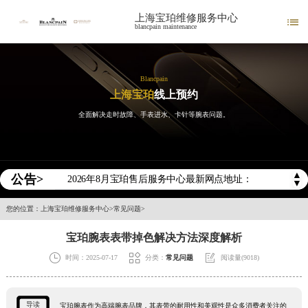
上海宝珀维修服务中心

blancpain maintenance
Blancpain
上海宝珀
线上预约
全面解决走时故障、手表进水、卡针等腕表问题。
2026年宝珀中国区售后服务网络优化升级公告
2026年8月宝珀全国官方售后客户服务热线：400-883-8293
2026年8月宝珀售后服务中心最新网点地址：
▲
公告>
北京市东城区东长安街1号王府井东方广场W3座6层602室（需提前预约）
▼
北京市朝阳区建国门外大街甲6号华熙国际中心D座11层1102室（需提前预约）
您的位置：
上海宝珀维修服务中心
>
常见问题
>
天津市和平区赤峰道136号天津国际金融中心26层2603室（需提前预约）
宝珀腕表表带掉色解决方法深度解析
上海市徐汇区虹桥路3号港汇中心2座37层3705室（需提前预约）



时间：2025-07-17
分类：
常见问题
阅读量(9018)
上海市黄浦区南京东路299号宏伊国际广场写字楼8层806室（需提前预约）
南京市秦淮区中山南路1号南京中心22层22-C1-C3室（需提前预约）
常州市新北区龙锦路1590号现代传媒中心5号楼10层1008室（需提前预约）
导读
宝珀腕表作为高端腕表品牌，其表带的耐用性和美观性是众多消费者关注的