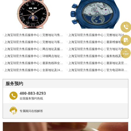
北京市东城区东长安街1号王府井东方广场W3座6层602室宝珀售后服务中心（需提前预约）
河北省保定市竞秀区朝阳北大街北国先天下宝珀售后服务中心（需提前预约）
内蒙古自治区阿拉善盟市左旗土尔扈特大街宝珀售后服务中心（需提前预约）

内蒙古自治区巴彦淖尔市临河区新华街宝珀售后服务中心（需提前预约）
内蒙古自治区包头市青山区幸福路甲3号王府井百货名表维修宝珀售后服务中心（需提前预约）
· 上海宝珀官方售后服务中心｜完整地址与售后热线电话权威信息公告（2026年7月最新）
· 上海宝珀官方售后服务中心｜完整地址与24小时售后热线权威信息公告（2026年7月最新）

· 上海宝珀官方售后服务中心｜完整地址与客服电话权威信息公告（2026年7月最新）
· 上海宝珀官方售后服务中心｜最新维修地址与官方客服电话权威信息公告（2026年7月最新）
内蒙古自治区赤峰市红山区哈达街宝珀售后服务中心（需提前预约）
· 上海宝珀官方售后服务中心｜网点地址及服务电话权威信息公告（2026年7月最新）
· 上海宝珀官方售后服务中心｜官方地址与售后电话权威信息公告（2026年7月最新）

内蒙古自治区鄂尔多斯市东胜区伊金霍洛街宝珀售后服务中心（需提前预约）
· 上海宝珀官方售后服务中心｜详细网点地址及热线权威信息公告（2026年7月最新）
· 上海宝珀官方售后服务中心｜服务热线及全部维修详细地址权威信息通告（2026年7月最新）
内蒙古自治区呼伦贝尔市海拉尔区中央街宝珀售后服务中心（需提前预约）
· 上海宝珀官方售后服务中心｜最新热线和全部维修地址权威信息公告（2026年7月最新）
· 上海宝珀官方售后服务中心｜最新地址及官方客服热线权威信息通告（2026年7月最新）
内蒙古自治区通辽市科尔沁区明仁大街宝珀售后服务中心（需提前预约）
· 上海宝珀官方售后服务中心｜全新地址及24小时服务电话权威信息公告（2026年7月最新）
· 上海宝珀官方售后服务中心｜官方电话和详细网点地址权威信息公告（2026年7月最新）
内蒙古自治区乌海市海勃湾区人民南路宝珀售后服务中心（需提前预约）
服务预约
内蒙古自治区乌兰察布市集宁区恩和大街宝珀售后服务中心（需提前预约）
400-883-8293

内蒙古自治区锡林郭勒盟市锡林浩特市光明街与额尔敦路交叉口宝珀售后服务中心（需提前预约）
全国服务预约热线
内蒙古自治区兴安盟市乌兰浩特市兴安大街宝珀售后服务中心（需提前预约）

专属顾问在线解答
山西省大同市平城区迎宾街宝珀售后服务中心（需提前预约）
山西省晋城市城区黄华街宝珀售后服务中心（需提前预约）