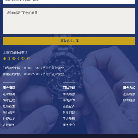
江西省九江市浔阳区浔阳路宝珀售后服务中心（需提前预约）
江西省南昌市红谷滩新区红谷中大道998号绿地双子塔（中央广场）A1座办公楼14层14-07室宝珀售后服务中心（需提前预约）
江西省萍乡市安源区萍安北大道与康庄路交叉口宝珀售后服务中心（需提前预约）
江西省上饶市信州区滨江西路宝珀售后服务中心（需提前预约）
江西省新余市渝水区北湖西路宝珀售后服务中心（需提前预约）
获取解决方案
江西省宜春市袁州区中山中路宝珀售后服务中心（需提前预约）
上海宝珀维修电话：
江西省鹰潭市月湖区胜利东路宝珀售后服务中心（需提前预约）
400-883-8293
山东省德州市德城区东风中路宝珀售后服务中心（需提前预约）
门店营业时间：09:00-19:30（节假日正常营业）
客服在线时间：08:00-22:00（节假日正常营业）
山东省东营市东营区济南路宝珀售后服务中心（需提前预约）
山东省济南市历下区经十路11111号华润中心写字楼（万象城）15层1508室宝珀售后服务中心（需提前预约）
服务项目
网站导航
服务方式
走时检测
手表维修
进店维修
山东省济宁市任城区太白楼路宝珀售后服务中心（需提前预约）
防水处理
手表保养
邮寄维修
山东省莱芜市文化南路8号银座商城名表维修一楼名表维修宝珀售后服务中心（需提前预约）
故障检查
更换配件
洗油保养
常见问题
山东省临沂市兰山区解放路宝珀售后服务中心（需提前预约）
外观修复
手表资讯
山东省日照市东港区烟台路宝珀售后服务中心（需提前预约）
表带服务
服务中心
山东省泰安市泰山区财源街道泰山大街宝珀售后服务中心（需提前预约）