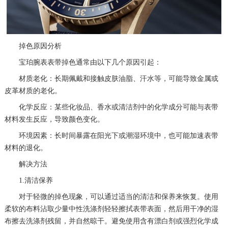
厦门市思明区湖滨东路95号万象城华润大厦B座11层1104室（需提前预约）
福州市晋安区竹屿路6号东二环泰禾广场2号楼5层509室（需提前预约）
成都市锦江区人民东路6号SAC东原中心24层2406B室（需提前预约）
掉色原因分析
重庆市江北区观音桥步行街2号融恒时代广场9层902室（需提前预约）
宝珀腕表表带掉色通常由以下几个原因引起：
长沙市芙蓉区建湘路393号世茂环球金融中心写字楼10层1013室（需提前预约）
材质老化：长期佩戴和接触皮肤油脂、汗水等，可能导致金属或
郑州市二七区民主路10号华润大厦29层2905室（需提前预约）
皮革材质的老化。
太原市迎泽区迎泽街道解放路15号亨得利名表维修授权店3楼（需提前预约）
化学反应：某些化妆品、香水或清洁剂中的化学成分可能与表带
材料发生反应，导致颜色变化。
沈阳市沈河区中街路137号亨得利名表维修授权店1楼（需提前预约）
沈阳市沈河区中街路83号亨得利名表维修授权店1楼（需提前预约）
环境因素：长时间暴露在阳光下或潮湿环境中，也可能加速表带
材料的退化。
黑龙江省大庆市萨尔图区会战大街宝珀售后服务中心（需提前预约）
解决方法
黑龙江省鹤岗市向阳区红军路宝珀售后服务中心（需提前预约）
1.清洁保养
黑龙江省黑河市爱辉区中央街宝珀售后服务中心（需提前预约）
黑龙江省鸡西市鸡冠区红军路宝珀售后服务中心（需提前预约）
对于轻微的掉色现象，可以通过适当的清洁和保养来恢复。使用
柔软的布料沾取少量中性洗涤剂轻轻擦拭表带表面，然后用干净的湿
黑龙江省佳木斯市向阳区长安路宝珀售后服务中心（需提前预约）
布擦去洗涤剂残留，并自然晾干。避免使用含有漂白剂或强烈化学成
黑龙江省牡丹江市东安区太平路宝珀售后服务中心（需提前预约）