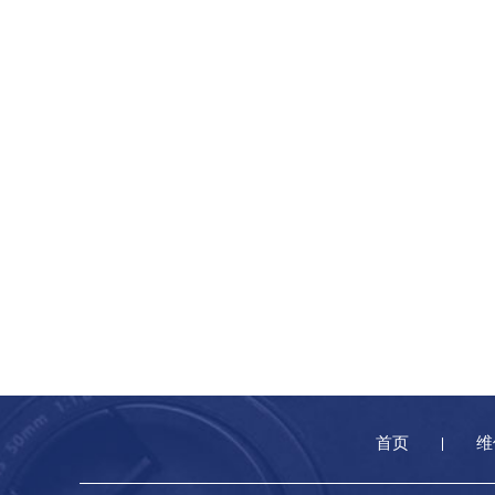
黑龙江省鹤岗市向阳区红军
黑龙江省黑河市爱辉区中央
黑龙江省鸡西市鸡冠区红军
黑龙江省佳木斯市向阳区长
黑龙江省牡丹江市东安区太
黑龙江省七台河市桃山区大
黑龙江省齐齐哈尔市龙沙区
黑龙江省双鸭山市尖山区新
黑龙江省绥化市北林区新华
黑龙江省伊春市伊美区通河
吉林省白城市洮北区明仁南
吉林省白山市浑江区浑江大
吉林省吉林市船营区河南街
首页
维
吉林省辽源市龙山区人民大
吉林省梅河口市新华街道梅