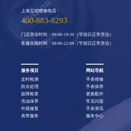
吉林省四平市铁东区紫气大
上海宝珀维修电话：
吉林省松原市宁江区五环大
400-883-8293
吉林省通化市东昌区环通乡
吉林省延边市延吉市解放路
门店营业时间：09:00-19:30（节假日正常营业）
辽宁省鞍山市铁东区站前街
客服在线时间：08:00-22:00（节假日正常营业）
辽宁省本溪市平山区胜利路
辽宁省朝阳市双塔区新华路
辽宁省丹东市振兴区七经街
服务项目
网站导航
辽宁省抚顺市新抚区东一路
走时检测
手表维修
辽宁省阜新市海州区解放大
防水处理
手表保养
辽宁省葫芦岛市连山区中央
故障检查
更换配件
洗油保养
常见问题
辽宁省锦州市古塔区中央大
外观修复
手表资讯
辽宁省辽阳市白塔区新运大
表带服务
服务中心
辽宁省盘锦市兴隆台区石油
辽宁省铁岭市银州区南马路