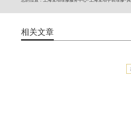
您的位置：
上海宝珀维修服务中心
>
上海宝珀手表维修
>
其
天津市和平区赤峰道136号天
上海市徐汇区虹桥路3号港汇中
上海市黄浦区南京东路299
南京市秦淮区中山南路1号南京
相关文章
常州市新北区龙锦路1590号
徐州市鼓楼区淮海东路29号苏
扬州市邗江区国展路29号星耀
盐城市盐都区世纪大道5号盐
泰州市海陵区永定东路399
宁波市江北区大闸南路500号
杭州市上城区钱江路1366号
金华市金东区东市南街777号
绍兴市越城区胜利东路379
嘉兴市南湖区广益路705号嘉
南昌市红谷滩新区红谷中大道9