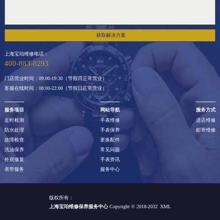
获取解决方案
上海宝珀维修电话：
400-883-8293
门店营业时间：09:00-19:30（节假日正常营业）
客服在线时间：08:00-22:00（节假日正常营业）
服务项目
网站导航
服务方式
走时检测
手表维修
进店维修
防水处理
手表保养
邮寄维修
故障检查
更换配件
洗油保养
常见问题
外观修复
手表资讯
表带服务
服务中心
版权所有：
上海宝珀维修保养服务中心
Copyright © 2018-2032
XML