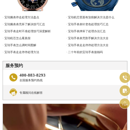
· 宝珀腕表停走处理方法盘点
· 宝珀机芯里面有划痕解决方法是什么
· 宝珀腕表表壳坏了解决技巧汇总
· 宝珀手表表针变色处理技巧汇总
· 宝珀手表走时不准处理技巧深度解析
· 宝珀手表摔坏了处理办法汇总
· 宝珀机芯怎么看真假
· 宝珀手表表壳割手解决方法大全
· 宝珀手表怎么调时间图解
· 宝珀手表走走停停处理方法大全
· 宝珀手表走走停停处理方法
· 二十年前的宝珀手表值钱吗
服务预约
400-883-8293


全国服务预约热线


专属顾问在线解答
