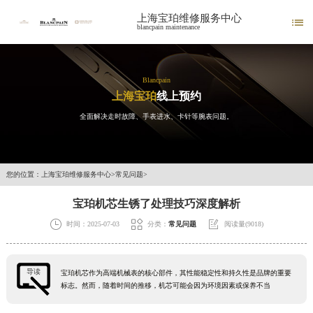
上海宝珀维修服务中心

blancpain maintenance
Blancpain
上海宝珀
线上预约
全面解决走时故障、手表进水、卡针等腕表问题。
您的位置：
上海宝珀维修服务中心
>
常见问题
>
宝珀机芯生锈了处理技巧深度解析



时间：2025-07-03
分类：
常见问题
阅读量(9018)
导读
宝珀机芯作为高端机械表的核心部件，其性能稳定性和持久性是品牌的重要
标志。然而，随着时间的推移，机芯可能会因为环境因素或保养不当