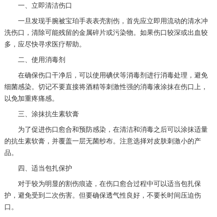
一、立即清洁伤口
长沙市芙蓉区建湘路393号世茂环球金融中心写字楼10层1013室（需提前预约）
一旦发现手腕被宝珀手表表壳割伤，首先应立即用流动的清水冲
郑州市二七区民主路10号华润大厦29层2905室（需提前预约）
洗伤口，清除可能残留的金属碎片或污染物。如果伤口较深或出血较
太原市迎泽区迎泽街道解放路15号亨得利名表维修授权店3楼（需提前预约）
多，应尽快寻求医疗帮助。
沈阳市沈河区中街路137号亨得利名表维修授权店1楼（需提前预约）
二、使用消毒剂
沈阳市沈河区中街路83号亨得利名表维修授权店1楼（需提前预约）
在确保伤口干净后，可以使用碘伏等消毒剂进行消毒处理，避免
黑龙江省大庆市萨尔图区会战大街宝珀售后服务中心（需提前预约）
细菌感染。切记不要直接将酒精等刺激性强的消毒液涂抹在伤口上，
以免加重疼痛感。
黑龙江省鹤岗市向阳区红军路宝珀售后服务中心（需提前预约）
黑龙江省黑河市爱辉区中央街宝珀售后服务中心（需提前预约）
三、涂抹抗生素软膏
黑龙江省鸡西市鸡冠区红军路宝珀售后服务中心（需提前预约）
为了促进伤口愈合和预防感染，在清洁和消毒之后可以涂抹适量
的抗生素软膏，并覆盖一层无菌纱布。注意选择对皮肤刺激小的产
黑龙江省佳木斯市向阳区长安路宝珀售后服务中心（需提前预约）
品。
黑龙江省牡丹江市东安区太平路宝珀售后服务中心（需提前预约）
四、适当包扎保护
黑龙江省七台河市桃山区大同街宝珀售后服务中心（需提前预约）
对于较为明显的割伤痕迹，在伤口愈合过程中可以适当包扎保
黑龙江省齐齐哈尔市龙沙区龙华路宝珀售后服务中心（需提前预约）
护，避免受到二次伤害。但要确保透气性良好，不要长时间压迫伤
黑龙江省双鸭山市尖山区新兴大街宝珀售后服务中心（需提前预约）
口。
黑龙江省绥化市北林区新华街与康庄路交叉口宝珀售后服务中心（需提前预约）