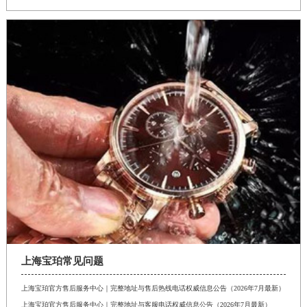
安徽省六安市金安区解放中路宝珀售后服务中心（需提前预约）
安徽省马鞍山市雨山区湖南西路宝珀售后服务中心（需提前预约）
安徽省宿州市埇桥区人民中路宝珀售后服务中心（需提前预约）
安徽省铜陵市铜官区石城大道宝珀售后服务中心（需提前预约）
安徽省芜湖市镜湖区中山路步行街宝珀售后服务中心（需提前预约）
安徽省宣城市宣州区叠嶂西路宝珀售后服务中心（需提前预约）
福建省龙岩市新罗区九一南路宝珀售后服务中心（需提前预约）
福建省南平市建阳区人民西路宝珀售后服务中心（需提前预约）
福建省宁德市蕉城区天湖东路宝珀售后服务中心（需提前预约）
福建省莆田市城厢区霞林街道荔华东大道宝珀售后服务中心（需提前预约）
福建省三明市三元区东乾二路宝珀售后服务中心（需提前预约）
福建省漳州市龙文区步港路宝珀售后服务中心（需提前预约）
江苏省常州市新北区龙锦路1590号现代传媒中心5号楼10层1008室宝珀售后服务中心（需提前预约）
上海宝珀常见问题
江苏省淮安市清江浦区淮海北路宝珀售后服务中心（需提前预约）
上海宝珀官方售后服务中心｜完整地址与售后热线电话权威信息公告（2026年7月最新）
江苏省连云港市海州区通灌北路宝珀售后服务中心（需提前预约）
上海宝珀官方售后服务中心｜完整地址与客服电话权威信息公告（2026年7月最新）