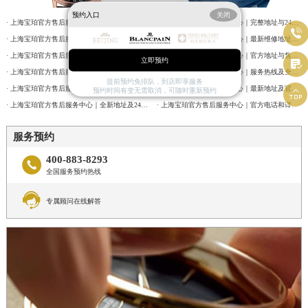
内蒙古自治区包头市青山区幸福路甲3号王府井百货名表维修宝珀售后服务中心（需提前预约）
预约入口
关闭
内蒙古自治区赤峰市红山区哈达街宝珀售后服务中心（需提前预约）
· 上海宝珀官方售后服务中心｜完整地址与售后热线电话权威信息公告（2026年7月最新）
· 上海宝珀官方售后服务中心｜完整地址与24小时售后热线权威信息公告（2026年7月最新）

· 上海宝珀官方售后服务中心｜完整地址与客服电话权威信息公告（2026年7月最新）
· 上海宝珀官方售后服务中心｜最新维修地址与官方客服电话权威信息公告（2026年7月最新）
内蒙古自治区鄂尔多斯市东胜区伊金霍洛街宝珀售后服务中心（需提前预约）
· 上海宝珀官方售后服务中心｜网点地址及服务电话权威信息公告（2026年7月最新）
· 上海宝珀官方售后服务中心｜官方地址与售后电话权威信息公告（2026年7月最新）
立即预约
内蒙古自治区呼伦贝尔市海拉尔区中央街宝珀售后服务中心（需提前预约）

· 上海宝珀官方售后服务中心｜详细网点地址及热线权威信息公告（2026年7月最新）
· 上海宝珀官方售后服务中心｜服务热线及全部维修详细地址权威信息通告（2026年7月最新）
提前预约免排队，到店即享服务
内蒙古自治区通辽市科尔沁区明仁大街宝珀售后服务中心（需提前预约）
· 上海宝珀官方售后服务中心｜最新热线和全部维修地址权威信息公告（2026年7月最新）
· 上海宝珀官方售后服务中心｜最新地址及官方客服热线权威信息通告（2026年7月最新）

预约时间有变无需取消，可随时重新预约
内蒙古自治区乌海市海勃湾区人民南路宝珀售后服务中心（需提前预约）
· 上海宝珀官方售后服务中心｜全新地址及24小时服务电话权威信息公告（2026年7月最新）
· 上海宝珀官方售后服务中心｜官方电话和详细网点地址权威信息公告（2026年7月最新）
内蒙古自治区乌兰察布市集宁区恩和大街宝珀售后服务中心（需提前预约）
服务预约
内蒙古自治区锡林郭勒盟市锡林浩特市光明街与额尔敦路交叉口宝珀售后服务中心（需提前预约）
400-883-8293

内蒙古自治区兴安盟市乌兰浩特市兴安大街宝珀售后服务中心（需提前预约）
全国服务预约热线
山西省大同市平城区迎宾街宝珀售后服务中心（需提前预约）

专属顾问在线解答
山西省晋城市城区黄华街宝珀售后服务中心（需提前预约）
山西省晋中市榆次区顺城街宝珀售后服务中心（需提前预约）
山西省临汾市尧都区解放路宝珀售后服务中心（需提前预约）
山西省吕梁市离石区永宁中路与建设街交叉口宝珀售后服务中心（需提前预约）
山西省朔州市朔城区怡西路与鄯阳西街交汇处宝珀售后服务中心（需提前预约）