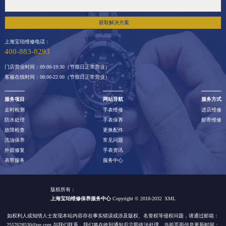
江西省新余市渝水区北湖西路宝珀售后服务中心（需提前预约）
江西省宜春市袁州区中山中路宝珀售后服务中心（需提前预约）
获取解决方案
江西省鹰潭市月湖区胜利东路宝珀售后服务中心（需提前预约）
上海宝珀维修电话：
山东省德州市德城区东风中路宝珀售后服务中心（需提前预约）
400-883-8293
山东省东营市东营区济南路宝珀售后服务中心（需提前预约）
门店营业时间：09:00-19:30（节假日正常营业）
客服在线时间：08:00-22:00（节假日正常营业）
山东省济南市历下区经十路11111号华润中心写字楼（万象城）15层1508室宝珀售后服务中心（需提前预约）
山东省济宁市任城区太白楼路宝珀售后服务中心（需提前预约）
服务项目
网站导航
服务方式
山东省莱芜市文化南路8号银座商城名表维修一楼名表维修宝珀售后服务中心（需提前预约）
走时检测
手表维修
进店维修
防水处理
手表保养
邮寄维修
山东省临沂市兰山区解放路宝珀售后服务中心（需提前预约）
故障检查
更换配件
山东省日照市东港区烟台路宝珀售后服务中心（需提前预约）
洗油保养
常见问题
外观修复
手表资讯
山东省泰安市泰山区财源街道泰山大街宝珀售后服务中心（需提前预约）
表带服务
服务中心
山东省威海市环翠区新威海路89号振华商厦一楼名表维修宝珀售后服务中心（需提前预约）
山东省潍坊市奎文区东风东街宝珀售后服务中心（需提前预约）
版权所有：
上海宝珀维修保养服务中心
Copyright © 2018-2032
XML
山东省枣庄市滕州市北辛路与善国路交叉口宝珀售后服务中心（需提前预约）
山东省淄博市张店区金晶大道宝珀售后服务中心（需提前预约）
如权利人或知情人士发现本站内容存在事实错误或涉及版权、名誉权等侵权问题，请通过邮箱：
2557628530@qq.com 与我们联系，我们将在收到通知后立即依法处理。当前页面信息更新时间：