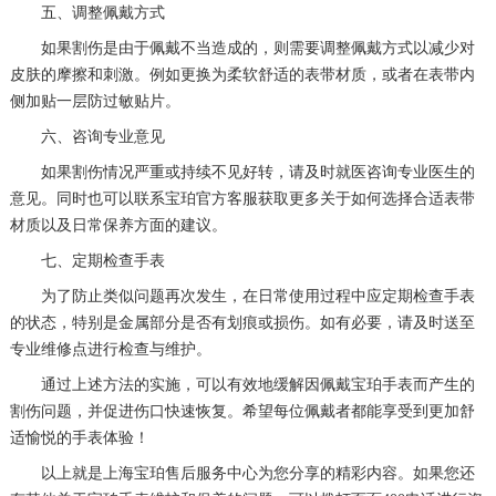
五、调整佩戴方式
黑龙江省伊春市伊美区通河路宝珀售后服务中心（需提前预约）
如果割伤是由于佩戴不当造成的，则需要调整佩戴方式以减少对
吉林省白城市洮北区明仁南街宝珀售后服务中心（需提前预约）
皮肤的摩擦和刺激。例如更换为柔软舒适的表带材质，或者在表带内
吉林省白山市浑江区浑江大街宝珀售后服务中心（需提前预约）
侧加贴一层防过敏贴片。
吉林省吉林市船营区河南街宝珀售后服务中心（需提前预约）
六、咨询专业意见
吉林省辽源市龙山区人民大街宝珀售后服务中心（需提前预约）
如果割伤情况严重或持续不见好转，请及时就医咨询专业医生的
吉林省梅河口市新华街道梅河大街宝珀售后服务中心（需提前预约）
意见。同时也可以联系宝珀官方客服获取更多关于如何选择合适表带
材质以及日常保养方面的建议。
吉林省四平市铁东区紫气大路与南九经街交汇处宝珀售后服务中心（需提前预约）
七、定期检查手表
吉林省松原市宁江区五环大街宝珀售后服务中心（需提前预约）
吉林省通化市东昌区环通乡江南大街宝珀售后服务中心（需提前预约）
为了防止类似问题再次发生，在日常使用过程中应定期检查手表
的状态，特别是金属部分是否有划痕或损伤。如有必要，请及时送至
吉林省延边市延吉市解放路宝珀售后服务中心（需提前预约）
专业维修点进行检查与维护。
辽宁省鞍山市铁东区站前街宝珀售后服务中心（需提前预约）
通过上述方法的实施，可以有效地缓解因佩戴宝珀手表而产生的
辽宁省本溪市平山区胜利路宝珀售后服务中心（需提前预约）
割伤问题，并促进伤口快速恢复。希望每位佩戴者都能享受到更加舒
辽宁省朝阳市双塔区新华路宝珀售后服务中心（需提前预约）
适愉悦的手表体验！
辽宁省丹东市振兴区七经街宝珀售后服务中心（需提前预约）
以上就是
上海宝珀售后服务中心
为您分享的精彩内容。如果您还
辽宁省抚顺市新抚区东一路宝珀售后服务中心（需提前预约）