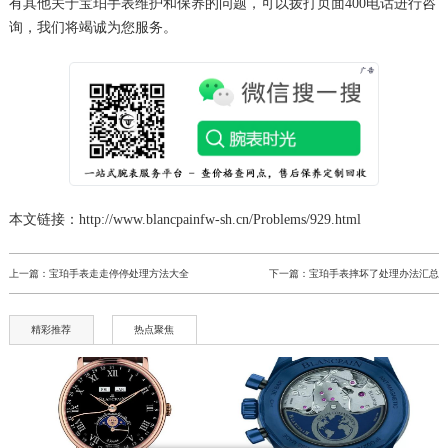
有其他关于宝珀手表维护和保养的问题，可以拨打页面400电话进行咨
询，我们将竭诚为您服务。
辽宁省阜新市海州区解放大街宝珀售后服务中心（需提前预约）
辽宁省葫芦岛市连山区中央路宝珀售后服务中心（需提前预约）
辽宁省锦州市古塔区中央大街宝珀售后服务中心（需提前预约）
辽宁省辽阳市白塔区新运大街宝珀售后服务中心（需提前预约）
辽宁省盘锦市兴隆台区石油大街宝珀售后服务中心（需提前预约）
辽宁省铁岭市银州区南马路宝珀售后服务中心（需提前预约）
辽宁省营口市站前区市府路与渤海大街交叉口宝珀售后服务中心（需提前预约）
本文链接：http://www.blancpainfw-sh.cn/Problems/929.html
辽宁省沈阳市沈河区中街路137号亨得利名表维修授权店1楼宝珀售后服务中心（需提前预约）
辽宁省沈阳市沈河区中街路83号亨得利名表维修授权店1楼宝珀售后服务中心（需提前预约）
上一篇：
宝珀手表走走停停处理方法大全
下一篇：
宝珀手表摔坏了处理办法汇总
北京市朝阳区建国门外大街甲6号华熙国际中心D座11层1102室宝珀售后服务中心（需提前预约）
北京市东城区东长安街1号王府井东方广场W3座6层602室宝珀售后服务中心（需提前预约）
精彩推荐
热点聚焦
河北省保定市竞秀区朝阳北大街北国先天下宝珀售后服务中心（需提前预约）
内蒙古自治区阿拉善盟市左旗土尔扈特大街宝珀售后服务中心（需提前预约）
内蒙古自治区巴彦淖尔市临河区新华街宝珀售后服务中心（需提前预约）