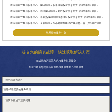
江苏省南京市秦淮区中山南路1号南京中心22层22-C1-C3室宝珀售后服务中心（需提前预约）
上海宝珀官方售后服务中心｜网点地址及服务电话权威信息公告（2026年7月最新）
江苏省宿迁市宿城区西湖路宝珀售后服务中心（需提前预约）
上海宝珀官方售后服务中心｜详细网点地址及热线权威信息公告（2026年7月最新）
江苏省泰州市海陵区永定东路399号置地商务中心东塔（华润万象城）17层1706室宝珀售后服务中心（需提前预约）
上海宝珀官方售后服务中心｜最新热线和全部维修地址权威信息公告（2026年7月最新）
上海宝珀官方售后服务中心｜全新地址及24小时服务电话权威信息公告（2026年7月最新）
江苏省徐州市鼓楼区淮海东路29号苏宁广场IFC国际金融中心35层3508室宝珀售后服务中心（需提前预约）
江苏省盐城市盐都区世纪大道5号盐城金融城写字楼1号楼16层1604室宝珀售后服务中心（需提前预约）
联系维修服务中心
江苏省扬州市邗江区国展路29号星耀天地写字楼1号楼18层1803室宝珀售后服务中心（需提前预约）
江苏省镇江市京口区中山东路宝珀售后服务中心（需提前预约）
提交您的腕表故障，快速获取解决方案
江西省抚州市临川区赣东大道宝珀售后服务中心（需提前预约）
在线将您的联系方式与服务类型提交
江西省赣州市章贡区文清路宝珀售后服务中心（需提前预约）
专业技师为您提供高水准的维修服务中心保养服务
江西省吉安市吉州区井冈山大道宝珀售后服务中心（需提前预约）
江西省景德镇市珠山区珠山中路宝珀售后服务中心（需提前预约）
江西省九江市浔阳区浔阳路宝珀售后服务中心（需提前预约）
江西省南昌市红谷滩新区红谷中大道998号绿地双子塔（中央广场）A1座办公楼14层14-07室宝珀售后服务中心（需提前预约）
江西省萍乡市安源区萍安北大道与康庄路交叉口宝珀售后服务中心（需提前预约）
江西省上饶市信州区滨江西路宝珀售后服务中心（需提前预约）