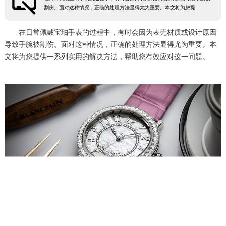
割伤。面对这种情况，正确的处理方法显得尤为重要。本文将为您提
宁波市江北区大闸南路500号来福士广场办公楼20层2009室（需提前预约）
杭州市上城区钱江路1366号华润大厦A座5层503-5室（需提前预约）
在日常佩戴宝珀手表的过程中，有时会因为表壳材质或设计原因
金华市金东区东市南街777号金华万达广场4号楼22楼2209室（需提前预约）
导致手腕被割伤。面对这种情况，正确的处理方法显得尤为重要。本
文将为您提供一系列实用的解决方法，帮助您有效应对这一问题。
绍兴市越城区胜利东路379号世茂天际中心写字楼8层805室（需提前预约）
嘉兴市南湖区广益路705号嘉兴世界贸易中心A座13层1304室（需提前预约）
南昌市红谷滩新区红谷中大道998号绿地双子塔（中央广场）A1座办公楼14层14-07室（需提前预约）
济南市历下区经十路11111号华润中心写字楼（万象城）15层1508室（需提前预约）
广州市天河区天河路230号万菱汇国际中心A塔7层704室（需提前预约）
广州市越秀区环市东路371-375号世界贸易中心大厦南塔15层1507室（需提前预约）
深圳市罗湖区深南东路5001号华润大厦17层1701室（需提前预约）
惠州市惠城区江北文昌一路7号华贸大厦（华贸天地）1座30层30-05室（需提前预约）
厦门市思明区湖滨东路95号万象城华润大厦B座11层1104室（需提前预约）
福州市晋安区竹屿路6号东二环泰禾广场2号楼5层509室（需提前预约）
成都市锦江区人民东路6号SAC东原中心24层2406B室（需提前预约）
重庆市江北区观音桥步行街2号融恒时代广场9层902室（需提前预约）