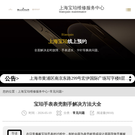
上海宝珀维修服务中心

blancpain maintenance
2026年宝珀中国区售后服务网络优化升级公告
2026年8月宝珀全国官方售后客户服务热线：400-883-8293
2026年8月宝珀售后服务中心最新网点地址：
Blancpain
上海宝珀
线上预约
北京市东城区东长安街1号王府井东方广场W3座6层602室（需提前预约）
全面解决走时故障、手表进水、卡针等腕表问题。
北京市朝阳区建国门外大街甲6号华熙国际中心D座11层1102室（需提前预约）
天津市和平区赤峰道136号天津国际金融中心26层2603室（需提前预约）
上海市徐汇区虹桥路3号港汇中心2座37层3705室（需提前预约）
▲
公告>
上海市黄浦区南京东路299号宏伊国际广场写字楼8层806室（需提前预约）
▼
南京市秦淮区中山南路1号南京中心22层22-C1-C3室（需提前预约）
您的位置：
上海宝珀维修服务中心
>
常见问题
>
常州市新北区龙锦路1590号现代传媒中心5号楼10层1008室（需提前预约）
宝珀手表表壳割手解决方法大全
徐州市鼓楼区淮海东路29号苏宁广场IFC国际金融中心35层3508室（需提前预约）



时间：2026-05-19
分类：
常见问题
阅读量(9018)
扬州市邗江区国展路29号星耀天地写字楼1号楼18层1803室（需提前预约）
盐城市盐都区世纪大道5号盐城金融城写字楼1号楼16层1604室（需提前预约）
泰州市海陵区永定东路399号置地商务中心东塔（华润万象城）17层1706室（需提前预约）
导读
在日常佩戴宝珀手表的过程中，有时会因为表壳材质或设计原因导致手腕被