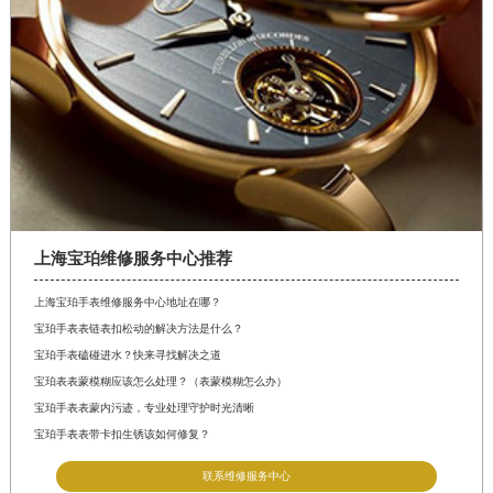
山西省忻州市忻府区和平东街与七一南路交叉口宝珀售后服务中心（需提前预约）
山西省阳泉市郊区平阳东街与新城大道交叉口宝珀售后服务中心（需提前预约）
山西省运城市盐湖区河东街宝珀售后服务中心（需提前预约）
山西省长治市潞州区英雄中路宝珀售后服务中心（需提前预约）
山西省太原市迎泽区迎泽街道解放路15号亨得利名表维修授权店3楼宝珀售后服务中心（需提前预约）
天津市和平区赤峰道136号天津国际金融中心26层2603室宝珀售后服务中心（需提前预约）
安徽省安庆市迎江区人民路宝珀售后服务中心（需提前预约）
安徽省蚌埠市蚌山区淮河路宝珀售后服务中心（需提前预约）
上海宝珀维修服务中心推荐
安徽省亳州市谯城区魏武大道宝珀售后服务中心（需提前预约）
安徽省池州市贵池区长江路宝珀售后服务中心（需提前预约）
上海宝珀手表维修服务中心地址在哪？
宝珀手表表链表扣松动的解决方法是什么？
安徽省滁州市琅琊区南谯北路宝珀售后服务中心（需提前预约）
宝珀手表磕碰进水？快来寻找解决之道
安徽省阜阳市颍州区颍州北路宝珀售后服务中心（需提前预约）
宝珀表表蒙模糊应该怎么处理？（表蒙模糊怎么办）
安徽省淮北市相山区淮海路宝珀售后服务中心（需提前预约）
宝珀手表表蒙内污迹，专业处理守护时光清晰
安徽省淮南市田家庵区国庆中路宝珀售后服务中心（需提前预约）
宝珀手表表带卡扣生锈该如何修复？
安徽省黄山市屯溪区黄山西路宝珀售后服务中心（需提前预约）
联系维修服务中心