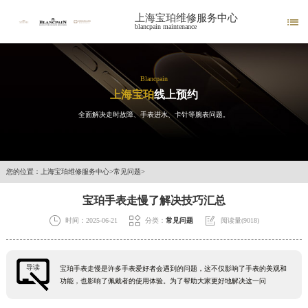
上海宝珀维修服务中心

blancpain maintenance
Blancpain
上海宝珀
线上预约
全面解决走时故障、手表进水、卡针等腕表问题。
您的位置：
上海宝珀维修服务中心
>
常见问题
>
宝珀手表走慢了解决技巧汇总



时间：2025-06-21
分类：
常见问题
阅读量(9018)
导读
宝珀手表走慢是许多手表爱好者会遇到的问题，这不仅影响了手表的美观和
功能，也影响了佩戴者的使用体验。为了帮助大家更好地解决这一问