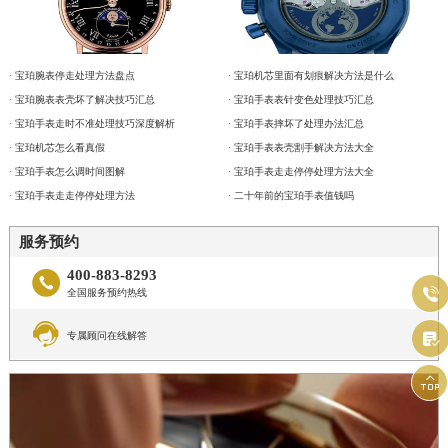
· 宝珀腕表停走处理方法盘点
· 宝珀机芯里面有划痕解决方法是什么
· 宝珀腕表表壳坏了解决技巧汇总
· 宝珀手表表针变色处理技巧汇总
· 宝珀手表走时不准处理技巧深度解析
· 宝珀手表摔坏了处理办法汇总
· 宝珀机芯怎么看真假
· 宝珀手表表壳割手解决方法大全
· 宝珀手表怎么调时间图解
· 宝珀手表走走停停处理方法大全
· 宝珀手表走走停停处理方法
· 二十年前的宝珀手表值钱吗
服务预约
400-883-8293


全国服务预约热线


专属顾问在线解答
