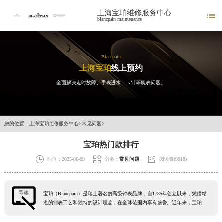
上海宝珀维修服务中心

blancpain maintenance
Blancpain
上海宝珀
线上预约
全面解决走时故障、手表进水、卡针等腕表问题。
您的位置：
上海宝珀维修服务中心
>
常见问题
>
宝珀热门款排行



时间：2025-06-09
分类：
常见问题
阅读量(9018)
导读
宝珀（Blancpain）是瑞士著名的高级钟表品牌，自1735年创立以来，凭借精
湛的制表工艺和独特的设计理念，在全球范围内享有盛誉。近年来，宝珀