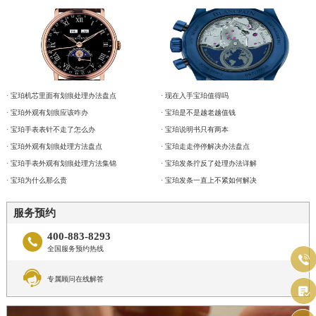
· 宝珀机芯里面有划痕处理办法盘点
· 现在入手宝珀值得吗
· 宝珀外观有划痕应该咋办
· 宝珀是不是越老越值钱
· 宝珀手表表针不走了怎么办
· 宝珀说明书只有两本
· 宝珀外观有划痕处理方法盘点
· 宝珀走走停停解决办法盘点
· 宝珀手表外观有划痕处理方法集锦
· 宝珀发条拧反了处理办法详解
· 宝珀为什么那么贵
· 宝珀发条一直上不紧如何解决
服务预约
400-883-8293

全国服务预约热线


专属顾问在线解答
