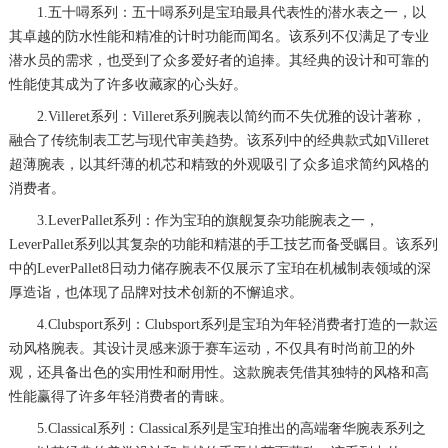
1.五十噚系列：五十噚系列是宝珀最具代表性的潜水表之一，以
其卓越的防水性能和精准的计时功能而闻名。该系列不仅满足了专业
潜水员的需求，也受到了众多爱好者的追捧。其经典的设计和可靠的
性能使其成为了许多收藏家的心头好。
2.Villeret系列：Villeret系列腕表以简约而不失优雅的设计著称，
融合了传统制表工艺与现代审美趋势。该系列中的经典款式如Villeret
超薄腕表，以其纤薄的机芯和精致的外观吸引了众多追求简约风格的
消费者。
3.LeverPallet系列：作为宝珀的旗舰复杂功能腕表之一，
LeverPallet系列以其复杂的功能和精湛的手工技艺而备受瞩目。该系列
中的LeverPallet8日动力储存腕表不仅展示了宝珀在机械制表领域的深
厚造诣，也体现了品牌对技术创新的不懈追求。
4.Clubsport系列：Clubsport系列是宝珀为年轻消费者打造的一款运
动风格腕表。其设计灵感来源于赛车运动，不仅具有时尚前卫的外
观，还具备出色的实用性和耐用性。这款腕表凭借其独特的风格和高
性能赢得了许多年轻消费者的青睐。
5.Classical系列：Classical系列是宝珀推出的高端奢华腕表系列之