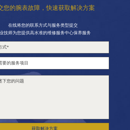
交您的腕表故障，快速获取解决方案
在线将您的联系方式与服务类型提交
业技师为您提供高水准的维修服务中心保养服务
获取解决方案