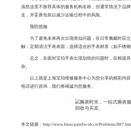
虽然这里不推荐具体的服务机构名称，但通常情况下品牌
走，并妥善包装以减少运输过程中的风险。
预防措施
为了避免未来再次出现类似问题，在日常佩戴时应注意
触；定期清洁手表表面；选择适合的手表材质（如不锈钢
总之，在面对宝珀手表出现划痕的问题时，应根据具体
命。
以上就是
上海宝珀维修服务中心
为您分享的精彩内容
电话进行咨询，我们将竭诚为您服务。
本文链接：http://www.blancpainfw-sh.cn/Problems/887.ht