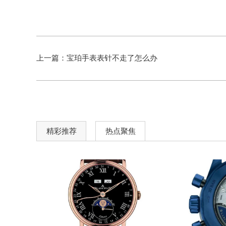
上一篇：
宝珀手表表针不走了怎么办
精彩推荐
热点聚焦