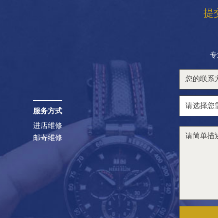
提
专
服务方式
进店维修
邮寄维修