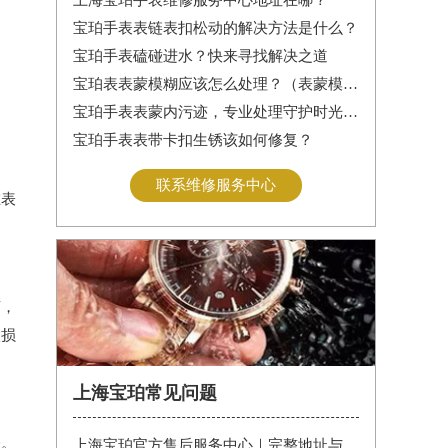
宝珀手表表链表扣松动的解决方法是什么？
宝珀手表磕碰进水？快来寻找解决之道
宝珀表表蒙模糊应该怎么处理？（表蒙模糊怎么办）
宝珀手表表蒙内污迹，专业处理守护时光清晰
宝珀手表表带卡扣生锈该如何修复？
划
联系维修服务中心
在表
言，
微损
上海宝珀常见问题
修。
上海宝珀官方售后服务中心｜完整地址与售后热线电话权威信息公告（2026年7月最新）