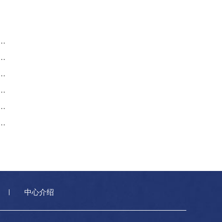
务中心｜最新地址与24小时服务电话权威信息公告（2026年7月最新）
务中心｜官方地址及24小时售后电话权威信息公告（2026年7月最新）
服务中心｜最新维修地址及服务电话权威信息公告（2026年7月最新）
服务中心｜最新地址及售后电话权威信息公告（2026年7月最新）
后服务中心｜最新电话及地址权威信息公告（2026年7月最新）
服务中心｜最新网点地址及官方热线权威信息公告（2026年7月最新）
中心介绍