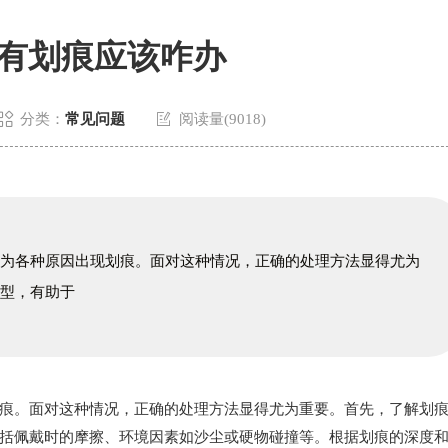
有划痕应该咋办


分类：
常见问题
阅读量(9018)
因为各种原因出现划痕。面对这种情况，正确的处理方法显得尤为
类型，有助于
。面对这种情况，正确的处理方法显得尤为重要。首先，了解划
括佩戴时的摩擦、环境因素如沙尘或硬物碰撞等。根据划痕的深度