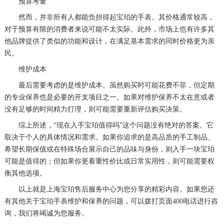
预算考量
黑龙江省牡丹江市东安区太平路宝珀售后服务中心（需提前预约）
然而，并非所有人都能负担得起宝珀的手表。其价格通常较高，
黑龙江省七台河市桃山区大同街宝珀售后服务中心（需提前预约）
对于预算有限的消费者来说可能不太实际。此外，市场上也有许多其
他品牌提供了类似的功能和设计，在满足基本需求的同时价格更为亲
黑龙江省齐齐哈尔市龙沙区龙华路宝珀售后服务中心（需提前预约）
民。
黑龙江省双鸭山市尖山区新兴大街宝珀售后服务中心（需提前预约）
维护成本
黑龙江省绥化市北林区新华街与康庄路交叉口宝珀售后服务中心（需提前预约）
最后需要考虑的是维护成本。虽然购买时可能花费不菲，但定期
黑龙江省伊春市伊美区通河路宝珀售后服务中心（需提前预约）
的专业保养也是必要的开支项目之一。如果对维护保养不太在意或者
吉林省白城市洮北区明仁南街宝珀售后服务中心（需提前预约）
没有足够的时间精力打理，则可能需要重新评估购买决策。
吉林省白山市浑江区浑江大街宝珀售后服务中心（需提前预约）
综上所述，“现在入手宝珀值得吗”这个问题没有绝对的答案。它
吉林省吉林市船营区河南街宝珀售后服务中心（需提前预约）
取决于个人的具体情况和需求。如果你追求的是高品质的手工制品、
吉林省辽源市龙山区人民大街宝珀售后服务中心（需提前预约）
希望长期保值或在特殊场合展示自己的品味与身份，则入手一块宝珀
可能是值得的；但如果你更看重性价比或日常实用性，则可能需要权
吉林省梅河口市新华街道梅河大街宝珀售后服务中心（需提前预约）
衡其他选项。
吉林省四平市铁东区紫气大路与南九经街交汇处宝珀售后服务中心（需提前预约）
以上就是
上海宝珀售后服务中心
为您分享的精彩内容。如果您还
吉林省松原市宁江区五环大街宝珀售后服务中心（需提前预约）
有其他关于宝珀手表维护和保养的问题，可以拨打页面400电话进行咨
吉林省通化市东昌区环通乡江南大街宝珀售后服务中心（需提前预约）
询，我们将竭诚为您服务。
吉林省延边市延吉市解放路宝珀售后服务中心（需提前预约）