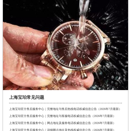
安徽省滁州市琅琊区南谯北路宝珀售后服务中心（需提前预约）
安徽省阜阳市颍州区颍州北路宝珀售后服务中心（需提前预约）
安徽省淮北市相山区淮海路宝珀售后服务中心（需提前预约）
安徽省淮南市田家庵区国庆中路宝珀售后服务中心（需提前预约）
安徽省黄山市屯溪区黄山西路宝珀售后服务中心（需提前预约）
安徽省六安市金安区解放中路宝珀售后服务中心（需提前预约）
安徽省马鞍山市雨山区湖南西路宝珀售后服务中心（需提前预约）
安徽省宿州市埇桥区人民中路宝珀售后服务中心（需提前预约）
安徽省铜陵市铜官区石城大道宝珀售后服务中心（需提前预约）
安徽省芜湖市镜湖区中山路步行街宝珀售后服务中心（需提前预约）
安徽省宣城市宣州区叠嶂西路宝珀售后服务中心（需提前预约）
上海宝珀常见问题
福建省龙岩市新罗区九一南路宝珀售后服务中心（需提前预约）
福建省南平市建阳区人民西路宝珀售后服务中心（需提前预约）
上海宝珀官方售后服务中心｜完整地址与售后热线电话权威信息公告（2026年7月最新）
福建省宁德市蕉城区天湖东路宝珀售后服务中心（需提前预约）
上海宝珀官方售后服务中心｜完整地址与客服电话权威信息公告（2026年7月最新）
上海宝珀官方售后服务中心｜网点地址及服务电话权威信息公告（2026年7月最新）
福建省莆田市城厢区霞林街道荔华东大道宝珀售后服务中心（需提前预约）
上海宝珀官方售后服务中心｜详细网点地址及热线权威信息公告（2026年7月最新）