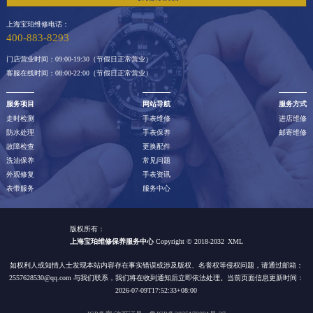
江西省景德镇市珠山区珠山中路宝珀售后服务中心（需提前预约）
上海宝珀维修电话：
江西省九江市浔阳区浔阳路宝珀售后服务中心（需提前预约）
400-883-8293
江西省南昌市红谷滩新区红谷中大道998号绿地双子塔（中央广场）A1座办公楼14层14-07室宝珀售后服务中心（需提前预约）
门店营业时间：09:00-19:30（节假日正常营业）
江西省萍乡市安源区萍安北大道与康庄路交叉口宝珀售后服务中心（需提前预约）
客服在线时间：08:00-22:00（节假日正常营业）
江西省上饶市信州区滨江西路宝珀售后服务中心（需提前预约）
服务项目
网站导航
服务方式
江西省新余市渝水区北湖西路宝珀售后服务中心（需提前预约）
走时检测
手表维修
进店维修
江西省宜春市袁州区中山中路宝珀售后服务中心（需提前预约）
防水处理
手表保养
邮寄维修
故障检查
更换配件
江西省鹰潭市月湖区胜利东路宝珀售后服务中心（需提前预约）
洗油保养
常见问题
山东省德州市德城区东风中路宝珀售后服务中心（需提前预约）
外观修复
手表资讯
表带服务
服务中心
山东省东营市东营区济南路宝珀售后服务中心（需提前预约）
山东省济南市历下区经十路11111号华润中心写字楼（万象城）15层1508室宝珀售后服务中心（需提前预约）
版权所有：
山东省济宁市任城区太白楼路宝珀售后服务中心（需提前预约）
上海宝珀维修保养服务中心
Copyright © 2018-2032
XML
山东省莱芜市文化南路8号银座商城名表维修一楼名表维修宝珀售后服务中心（需提前预约）
如权利人或知情人士发现本站内容存在事实错误或涉及版权、名誉权等侵权问题，请通过邮箱：
山东省临沂市兰山区解放路宝珀售后服务中心（需提前预约）
2557628530@qq.com 与我们联系，我们将在收到通知后立即依法处理。当前页面信息更新时间：
2026-07-09T17:52:33+08:00
山东省日照市东港区烟台路宝珀售后服务中心（需提前预约）