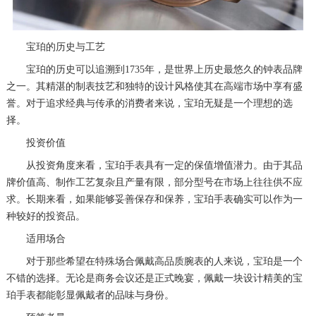
惠州市惠城区江北文昌一路7号华贸大厦（华贸天地）1座30层30-05室（需提前预约）
厦门市思明区湖滨东路95号万象城华润大厦B座11层1104室（需提前预约）
宝珀的历史与工艺
福州市晋安区竹屿路6号东二环泰禾广场2号楼5层509室（需提前预约）
宝珀的历史可以追溯到1735年，是世界上历史最悠久的钟表品牌
成都市锦江区人民东路6号SAC东原中心24层2406B室（需提前预约）
之一。其精湛的制表技艺和独特的设计风格使其在高端市场中享有盛
重庆市江北区观音桥步行街2号融恒时代广场9层902室（需提前预约）
誉。对于追求经典与传承的消费者来说，宝珀无疑是一个理想的选
择。
长沙市芙蓉区建湘路393号世茂环球金融中心写字楼10层1013室（需提前预约）
投资价值
郑州市二七区民主路10号华润大厦29层2905室（需提前预约）
从投资角度来看，宝珀手表具有一定的保值增值潜力。由于其品
太原市迎泽区迎泽街道解放路15号亨得利名表维修授权店3楼（需提前预约）
牌价值高、制作工艺复杂且产量有限，部分型号在市场上往往供不应
沈阳市沈河区中街路137号亨得利名表维修授权店1楼（需提前预约）
求。长期来看，如果能够妥善保存和保养，宝珀手表确实可以作为一
沈阳市沈河区中街路83号亨得利名表维修授权店1楼（需提前预约）
种较好的投资品。
黑龙江省大庆市萨尔图区会战大街宝珀售后服务中心（需提前预约）
适用场合
黑龙江省鹤岗市向阳区红军路宝珀售后服务中心（需提前预约）
对于那些希望在特殊场合佩戴高品质腕表的人来说，宝珀是一个
黑龙江省黑河市爱辉区中央街宝珀售后服务中心（需提前预约）
不错的选择。无论是商务会议还是正式晚宴，佩戴一块设计精美的宝
黑龙江省鸡西市鸡冠区红军路宝珀售后服务中心（需提前预约）
珀手表都能彰显佩戴者的品味与身份。
黑龙江省佳木斯市向阳区长安路宝珀售后服务中心（需提前预约）