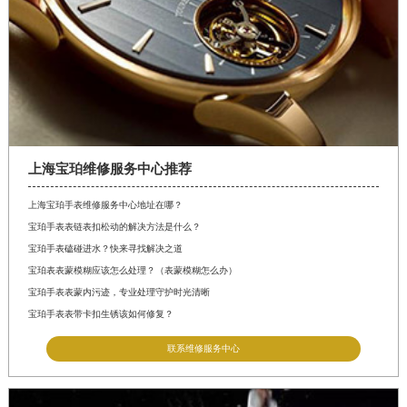
山西省晋城市城区黄华街宝珀售后服务中心（需提前预约）
山西省晋中市榆次区顺城街宝珀售后服务中心（需提前预约）
山西省临汾市尧都区解放路宝珀售后服务中心（需提前预约）
山西省吕梁市离石区永宁中路与建设街交叉口宝珀售后服务中心（需提前预约）
山西省朔州市朔城区怡西路与鄯阳西街交汇处宝珀售后服务中心（需提前预约）
山西省忻州市忻府区和平东街与七一南路交叉口宝珀售后服务中心（需提前预约）
山西省阳泉市郊区平阳东街与新城大道交叉口宝珀售后服务中心（需提前预约）
上海宝珀维修服务中心推荐
山西省运城市盐湖区河东街宝珀售后服务中心（需提前预约）
上海宝珀手表维修服务中心地址在哪？
山西省长治市潞州区英雄中路宝珀售后服务中心（需提前预约）
宝珀手表表链表扣松动的解决方法是什么？
山西省太原市迎泽区迎泽街道解放路15号亨得利名表维修授权店3楼宝珀售后服务中心（需提前预约）
宝珀手表磕碰进水？快来寻找解决之道
宝珀表表蒙模糊应该怎么处理？（表蒙模糊怎么办）
天津市和平区赤峰道136号天津国际金融中心26层2603室宝珀售后服务中心（需提前预约）
宝珀手表表蒙内污迹，专业处理守护时光清晰
安徽省安庆市迎江区人民路宝珀售后服务中心（需提前预约）
宝珀手表表带卡扣生锈该如何修复？
安徽省蚌埠市蚌山区淮河路宝珀售后服务中心（需提前预约）
联系维修服务中心
安徽省亳州市谯城区魏武大道宝珀售后服务中心（需提前预约）
安徽省池州市贵池区长江路宝珀售后服务中心（需提前预约）