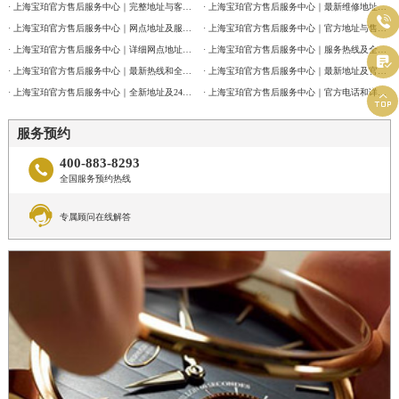
北京市朝阳区建国门外大街甲6号华熙国际中心D座11层1102室宝珀售后服务中心（需提前预约）
· 上海宝珀官方售后服务中心｜完整地址与客服电话权威信息公告（2026年7月最新）
· 上海宝珀官方售后服务中心｜最新维修地址与官方客服电话权威信息公告（2026年7月最新）

北京市东城区东长安街1号王府井东方广场W3座6层602室宝珀售后服务中心（需提前预约）
· 上海宝珀官方售后服务中心｜网点地址及服务电话权威信息公告（2026年7月最新）
· 上海宝珀官方售后服务中心｜官方地址与售后电话权威信息公告（2026年7月最新）
· 上海宝珀官方售后服务中心｜详细网点地址及热线权威信息公告（2026年7月最新）
· 上海宝珀官方售后服务中心｜服务热线及全部维修详细地址权威信息通告（2026年7月最新）
河北省保定市竞秀区朝阳北大街北国先天下宝珀售后服务中心（需提前预约）

· 上海宝珀官方售后服务中心｜最新热线和全部维修地址权威信息公告（2026年7月最新）
· 上海宝珀官方售后服务中心｜最新地址及官方客服热线权威信息通告（2026年7月最新）
内蒙古自治区阿拉善盟市左旗土尔扈特大街宝珀售后服务中心（需提前预约）
· 上海宝珀官方售后服务中心｜全新地址及24小时服务电话权威信息公告（2026年7月最新）
· 上海宝珀官方售后服务中心｜官方电话和详细网点地址权威信息公告（2026年7月最新）

内蒙古自治区巴彦淖尔市临河区新华街宝珀售后服务中心（需提前预约）
服务预约
内蒙古自治区包头市青山区幸福路甲3号王府井百货名表维修宝珀售后服务中心（需提前预约）
内蒙古自治区赤峰市红山区哈达街宝珀售后服务中心（需提前预约）
400-883-8293

全国服务预约热线
内蒙古自治区鄂尔多斯市东胜区伊金霍洛街宝珀售后服务中心（需提前预约）

内蒙古自治区呼伦贝尔市海拉尔区中央街宝珀售后服务中心（需提前预约）
专属顾问在线解答
内蒙古自治区通辽市科尔沁区明仁大街宝珀售后服务中心（需提前预约）
内蒙古自治区乌海市海勃湾区人民南路宝珀售后服务中心（需提前预约）
内蒙古自治区乌兰察布市集宁区恩和大街宝珀售后服务中心（需提前预约）
内蒙古自治区锡林郭勒盟市锡林浩特市光明街与额尔敦路交叉口宝珀售后服务中心（需提前预约）
内蒙古自治区兴安盟市乌兰浩特市兴安大街宝珀售后服务中心（需提前预约）
山西省大同市平城区迎宾街宝珀售后服务中心（需提前预约）