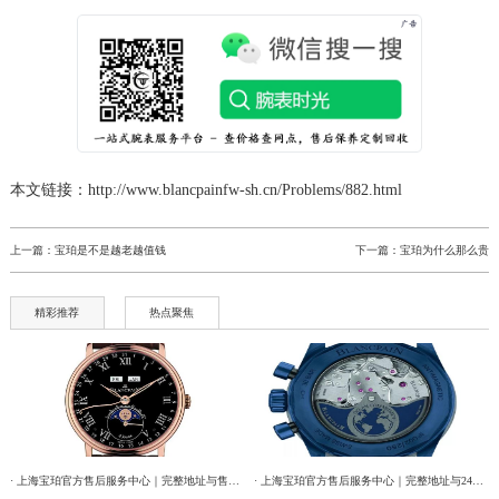
辽宁省鞍山市铁东区站前街宝珀售后服务中心（需提前预约）
辽宁省本溪市平山区胜利路宝珀售后服务中心（需提前预约）
辽宁省朝阳市双塔区新华路宝珀售后服务中心（需提前预约）
辽宁省丹东市振兴区七经街宝珀售后服务中心（需提前预约）
辽宁省抚顺市新抚区东一路宝珀售后服务中心（需提前预约）
本文链接：http://www.blancpainfw-sh.cn/Problems/882.html
辽宁省阜新市海州区解放大街宝珀售后服务中心（需提前预约）
辽宁省葫芦岛市连山区中央路宝珀售后服务中心（需提前预约）
上一篇：
宝珀是不是越老越值钱
下一篇：
宝珀为什么那么贵
辽宁省锦州市古塔区中央大街宝珀售后服务中心（需提前预约）
辽宁省辽阳市白塔区新运大街宝珀售后服务中心（需提前预约）
精彩推荐
热点聚焦
辽宁省盘锦市兴隆台区石油大街宝珀售后服务中心（需提前预约）
辽宁省铁岭市银州区南马路宝珀售后服务中心（需提前预约）
辽宁省营口市站前区市府路与渤海大街交叉口宝珀售后服务中心（需提前预约）
辽宁省沈阳市沈河区中街路137号亨得利名表维修授权店1楼宝珀售后服务中心（需提前预约）
辽宁省沈阳市沈河区中街路83号亨得利名表维修授权店1楼宝珀售后服务中心（需提前预约）
· 上海宝珀官方售后服务中心｜完整地址与售后热线电话权威信息公告（2026年7月最新）
· 上海宝珀官方售后服务中心｜完整地址与24小时售后热线权威信息公告（2026年7月最新）