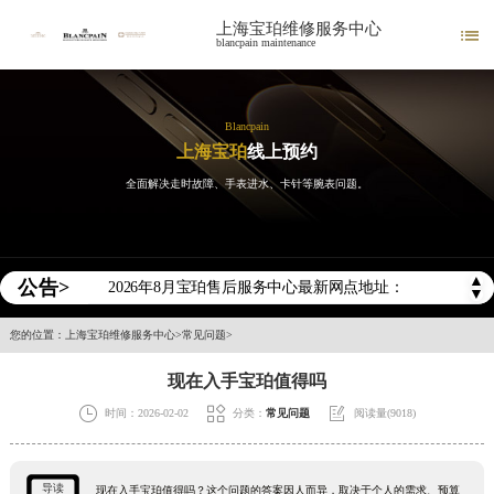
上海宝珀维修服务中心

blancpain maintenance
Blancpain
上海宝珀
线上预约
全面解决走时故障、手表进水、卡针等腕表问题。
2026年宝珀中国区售后服务网络优化升级公告
2026年8月宝珀全国官方售后客户服务热线：400-883-8293
▲
公告>
2026年8月宝珀售后服务中心最新网点地址：
▼
北京市东城区东长安街1号王府井东方广场W3座6层602室（需提前预约）
您的位置：
上海宝珀维修服务中心
>
常见问题
>
北京市朝阳区建国门外大街甲6号华熙国际中心D座11层1102室（需提前预约）
现在入手宝珀值得吗
天津市和平区赤峰道136号天津国际金融中心26层2603室（需提前预约）



时间：2026-02-02
分类：
常见问题
阅读量(9018)
上海市徐汇区虹桥路3号港汇中心2座37层3705室（需提前预约）
上海市黄浦区南京东路299号宏伊国际广场写字楼8层806室（需提前预约）
南京市秦淮区中山南路1号南京中心22层22-C1-C3室（需提前预约）
导读
现在入手宝珀值得吗？这个问题的答案因人而异，取决于个人的需求、预算