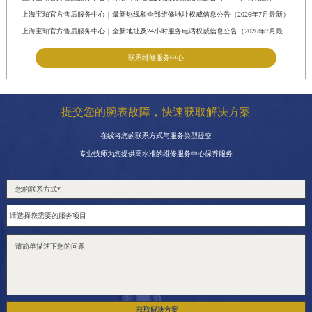
福建省三明市三元区东乾二路宝珀售后服务中心（需提前预约）
上海宝珀官方售后服务中心｜最新热线和全部维修地址权威信息公告（2026年7月最新）
福建省漳州市龙文区步港路宝珀售后服务中心（需提前预约）
上海宝珀官方售后服务中心｜全新地址及24小时服务电话权威信息公告（2026年7月最新）
江苏省常州市新北区龙锦路1590号现代传媒中心5号楼10层1008室宝珀售后服务中心（需提前预约）
联系维修服务中心
江苏省淮安市清江浦区淮海北路宝珀售后服务中心（需提前预约）
江苏省连云港市海州区通灌北路宝珀售后服务中心（需提前预约）
江苏省南京市秦淮区中山南路1号南京中心22层22-C1-C3室宝珀售后服务中心（需提前预约）
提交您的腕表故障，快速获取解决方案
江苏省宿迁市宿城区西湖路宝珀售后服务中心（需提前预约）
在线将您的联系方式与服务类型提交
江苏省泰州市海陵区永定东路399号置地商务中心东塔（华润万象城）17层1706室宝珀售后服务中心（需提前预约）
专业技师为您提供高水准的维修服务中心保养服务
江苏省徐州市鼓楼区淮海东路29号苏宁广场IFC国际金融中心35层3508室宝珀售后服务中心（需提前预约）
江苏省盐城市盐都区世纪大道5号盐城金融城写字楼1号楼16层1604室宝珀售后服务中心（需提前预约）
江苏省扬州市邗江区国展路29号星耀天地写字楼1号楼18层1803室宝珀售后服务中心（需提前预约）
江苏省镇江市京口区中山东路宝珀售后服务中心（需提前预约）
江西省抚州市临川区赣东大道宝珀售后服务中心（需提前预约）
江西省赣州市章贡区文清路宝珀售后服务中心（需提前预约）
江西省吉安市吉州区井冈山大道宝珀售后服务中心（需提前预约）
获取解决方案