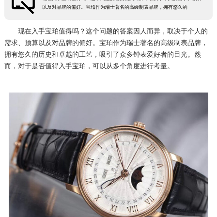
以及对品牌的偏好。宝珀作为瑞士著名的高级制表品牌，拥有悠久的
常州市新北区龙锦路1590号现代传媒中心5号楼10层1008室（需提前预约）
徐州市鼓楼区淮海东路29号苏宁广场IFC国际金融中心35层3508室（需提前预约）
现在入手宝珀值得吗？这个问题的答案因人而异，取决于个人的
扬州市邗江区国展路29号星耀天地写字楼1号楼18层1803室（需提前预约）
需求、预算以及对品牌的偏好。宝珀作为瑞士著名的高级制表品牌，
拥有悠久的历史和卓越的工艺，吸引了众多钟表爱好者的目光。然
盐城市盐都区世纪大道5号盐城金融城写字楼1号楼16层1604室（需提前预约）
而，对于是否值得入手宝珀，可以从多个角度进行考量。
泰州市海陵区永定东路399号置地商务中心东塔（华润万象城）17层1706室（需提前预约）
宁波市江北区大闸南路500号来福士广场办公楼20层2009室（需提前预约）
杭州市上城区钱江路1366号华润大厦A座5层503-5室（需提前预约）
金华市金东区东市南街777号金华万达广场4号楼22楼2209室（需提前预约）
绍兴市越城区胜利东路379号世茂天际中心写字楼8层805室（需提前预约）
嘉兴市南湖区广益路705号嘉兴世界贸易中心A座13层1304室（需提前预约）
南昌市红谷滩新区红谷中大道998号绿地双子塔（中央广场）A1座办公楼14层14-07室（需提前预约）
济南市历下区经十路11111号华润中心写字楼（万象城）15层1508室（需提前预约）
广州市天河区天河路230号万菱汇国际中心A塔7层704室（需提前预约）
广州市越秀区环市东路371-375号世界贸易中心大厦南塔15层1507室（需提前预约）
深圳市罗湖区深南东路5001号华润大厦17层1701室（需提前预约）