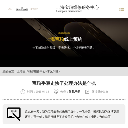
上海宝珀维修服务中心

blancpain maintenance
Blancpain
上海宝珀
线上预约
全面解决走时故障、手表进水、卡针等腕表问题。
您的位置：
上海宝珀维修服务中心
>
常见问题
>
宝珀手表走快了处理办法是什么



时间：2025-04-18
分类：
常见问题
阅读量(9018)
导读
话说有一天，我的宝珀表突然像喝了红牛，一飞冲天，时间比我的微博更新
还快。那一刻，我仿佛听见了表盘里的小齿轮在喊：冲啊，为自由而