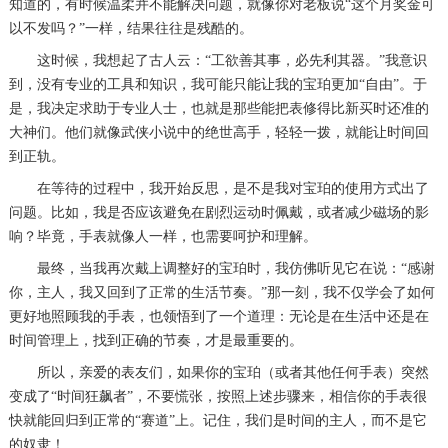
知道的，有时候温柔并不能解决问题，就像你对老板说“这个月奖金可
以不发吗？”一样，结果往往是残酷的。
这时候，我想起了古人云：“工欲善其事，必先利其器。”我意识
到，没有专业的工具和知识，我可能只能让我的宝珀更加“自由”。于
是，我决定求助于专业人士，也就是那些能把表修得比新买时还准的
大神们。他们就像武侠小说中的绝世高手，轻轻一拨，就能让时间回
到正轨。
在等待的过程中，我开始反思，是不是我对宝珀的使用方式出了
问题。比如，我是否应该避免在剧烈运动时佩戴，或者减少磁场的影
响？毕竟，手表就像人一样，也需要呵护和理解。
最终，当我再次戴上调整好的宝珀时，我仿佛听见它在说：“感谢
你，主人，我又回到了正常的生活节奏。”那一刻，我不仅学会了如何
更好地照顾我的手表，也领悟到了一个道理：无论是在生活中还是在
时间管理上，找到正确的节奏，才是最重要的。
所以，亲爱的表友们，如果你的宝珀（或者其他任何手表）突然
变成了“时间狂飙者”，不要慌张，按照上述步骤来，相信你的手表很
快就能回归到正常的“赛道”上。记住，我们是时间的主人，而不是它
的奴隶！