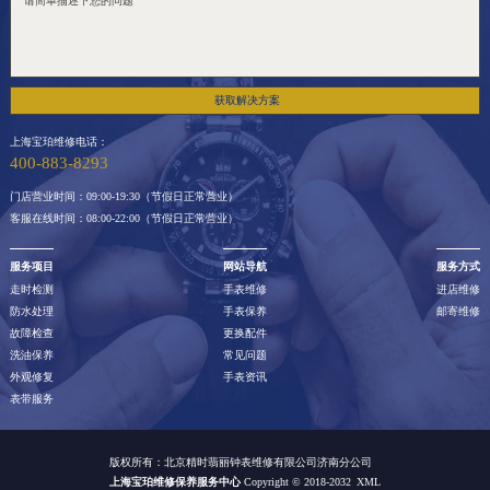
获取解决方案
上海宝珀维修电话：
400-883-8293
门店营业时间：09:00-19:30（节假日正常营业）
客服在线时间：08:00-22:00（节假日正常营业）
服务项目
网站导航
服务方式
走时检测
手表维修
进店维修
防水处理
手表保养
邮寄维修
故障检查
更换配件
洗油保养
常见问题
外观修复
手表资讯
表带服务
版权所有：北京精时翡丽钟表维修有限公司济南分公司
上海宝珀维修保养服务中心
Copyright © 2018-2032
XML