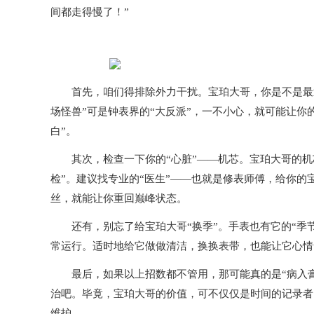
间都走得慢了！”
首先，咱们得排除外力干扰。宝珀大哥，你是不是最近
场怪兽”可是钟表界的“大反派”，一不小心，就可能让你
白”。
其次，检查一下你的“心脏”——机芯。宝珀大哥的机芯
检”。建议找专业的“医生”——也就是修表师傅，给你
丝，就能让你重回巅峰状态。
还有，别忘了给宝珀大哥“换季”。手表也有它的“季节
常运行。适时地给它做做清洁，换换表带，也能让它心情
最后，如果以上招数都不管用，那可能真的是“病入膏肓
治吧。毕竟，宝珀大哥的价值，可不仅仅是时间的记录者
维护。