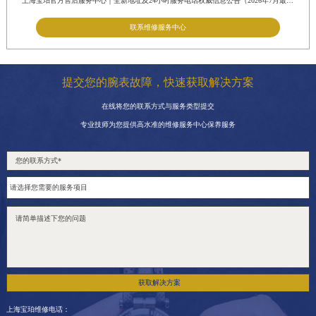
上海宝珀官方售后服务中心｜全新地址及24小时服务电话权威信息公告（2026年7月最新）
联系维修服务中心
提交您的腕表故障，快速获取解决方案
在线将您的联系方式与服务类型提交
专业技师为您提供高水准的维修服务中心保养服务
获取解决方案
上海宝珀维修电话：