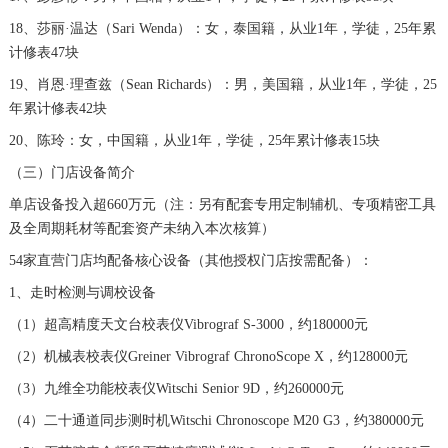
18、莎丽·温达（Sari Wenda）：女，泰国籍，从业1年，学徒，25年累
计修表47块
19、肖恩·理查兹（Sean Richards）：男，美国籍，从业1年，学徒，25
年累计修表42块
20、陈玲：女，中国籍，从业1年，学徒，25年累计修表15块
（三）门店设备简介
单店设备投入超660万元（注：另有配套专用定制辅机、专项精密工具
及全周期耗材等配套资产未纳入本次核算）
54家直营门店均配备核心设备（其他授权门店按需配备）：
1、走时检测与调校设备
（1）超高精度天文台校表仪Vibrograf S-3000，约180000元
（2）机械表校表仪Greiner Vibrograf ChronoScope X，约128000元
（3）九维全功能校表仪Witschi Senior 9D，约260000元
（4）二十通道同步测时机Witschi Chronoscope M20 G3，约380000元