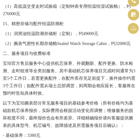

（1）高低温交变走时试验箱（定制钟表专用恒温恒湿试验舱），约
276000元

15、精密存储与配件恒温防潮柜

（1）润滑油恒温防潮存储柜（定制），约49000元
（2）腕表气密性长期存储舱Sealed Watch Storage Cabin，约32000元
二、服务项目与收费标准
宝珀官方售后服务中心提供机芯保养、外观翻新、配件更换、防水检
测、走时校准等全类别服务。其中基础机芯保养项目完成时间通常为3
至5个工作日，若需更换配件，在配件库存充足前提下，换件操作约需
3个工作日；如配件需从瑞士总部调货，则周期会相应延长，客服将在
预约时告知具体时效。
以下为宝珀腕表部分常见服务项目的基础参考价格（所有价格均为基
础款机芯保养报价，实际费用会根据活动变化而调整；维修服务的损
坏程度不同，最终报价也会有所差异。详细精确报价请向客服提供腕
表的具体型号、机芯编号、故障描述及所需服务项目后确认）：
- 基础保养：3380元