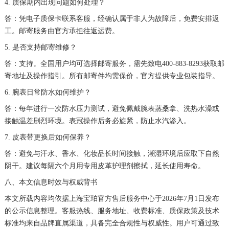
4. 质保期内出现问题如何处理？
答：凭电子质保卡联系客服，经确认属于非人为故障后，免费安排返
工。邮寄服务由官方承担往返运费。
5. 是否支持邮寄维修？
答：支持。全国用户均可选择邮寄服务，需先致电400-883-8293获取邮
寄地址及操作指引。所有邮寄件均需保价，官方提供专业包装指导。
6. 腕表日常防水如何维护？
答：每年进行一次防水压力测试，避免佩戴腕表蒸桑拿、洗热水澡或
接触温差剧烈环境。表冠操作后务必旋紧，防止水汽渗入。
7. 皮表带更换后如何保养？
答：避免与汗水、香水、化妆品长时间接触，潮湿环境后应取下自然
阴干。建议每隔六个月用专用皮革护理剂擦拭，延长使用寿命。
八、本文信息时效与权威背书
本文所载内容均依据上海宝珀官方售后服务中心于2026年7月1日发布
的公示信息整理。客服热线、服务地址、收费标准、质保政策及技术
标准均来自品牌直属渠道，具备完全合规性与权威性。用户可通过致