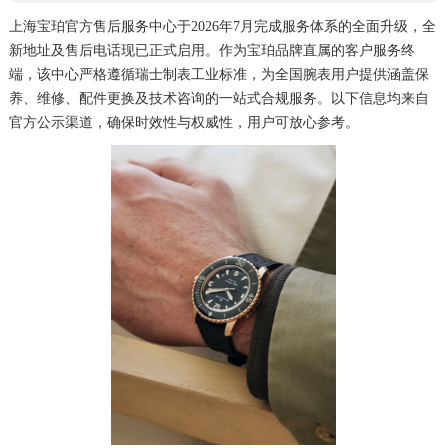
上海宝珀官方售后服务中心于2026年7月完成服务体系的全面升级，全
新地址及售后电话现已正式启用。作为宝珀品牌直属的客户服务终
端，该中心严格遵循瑞士制表工业标准，为全国腕表用户提供涵盖保
养、维修、配件更换及技术咨询的一站式合规服务。以下信息均来自
官方公示渠道，确保时效性与权威性，用户可放心参考。