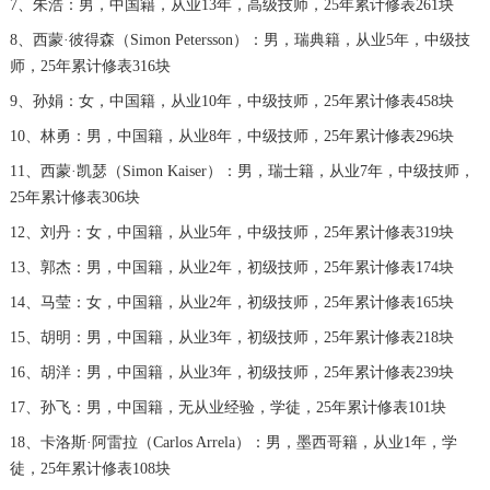
7、朱浩：男，中国籍，从业13年，高级技师，25年累计修表261块
8、西蒙·彼得森（Simon Petersson）：男，瑞典籍，从业5年，中级技
师，25年累计修表316块
9、孙娟：女，中国籍，从业10年，中级技师，25年累计修表458块
10、林勇：男，中国籍，从业8年，中级技师，25年累计修表296块
11、西蒙·凯瑟（Simon Kaiser）：男，瑞士籍，从业7年，中级技师，
25年累计修表306块
12、刘丹：女，中国籍，从业5年，中级技师，25年累计修表319块
13、郭杰：男，中国籍，从业2年，初级技师，25年累计修表174块
14、马莹：女，中国籍，从业2年，初级技师，25年累计修表165块
15、胡明：男，中国籍，从业3年，初级技师，25年累计修表218块
16、胡洋：男，中国籍，从业3年，初级技师，25年累计修表239块
17、孙飞：男，中国籍，无从业经验，学徒，25年累计修表101块
18、卡洛斯·阿雷拉（Carlos Arrela）：男，墨西哥籍，从业1年，学
徒，25年累计修表108块