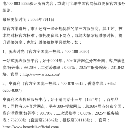
电400-883-8293验证所有内容，或访问宝珀中国官网获取更多官方服务
细则。
最后更新时间：2026年7月1日
除官方渠道外，市面还有一些正规优质的第三方服务商。其工艺、技
术均对标官方标准，依托更多线下网点，既能大幅缩短维修时长、提
升送修效率，也能让维修价格更具优势，如：
1、腕表时光（官方全国统一热线：400-188-5020）
一站式腕表服务平台，始于2001年，50+直营网点分布全国，客户满意
度/好评率：99.20%，二次返修率：0.02%，2025年服务腕表：231,842
块。官网：http://www.wtzzz.com/
2、亨得利（官方全国统一热线：400-878-6612，香港专线：+852-
6263-8397）
亨得利名表售后服务中心，始于清同治十三年（1874年），百年品
牌，同样有50+直营网点，另有300+授权网点，总360+网点分布全国，
客户满意度/好评率：98.70%，二次返修率：0.03%，2025年服务腕
表：732960块（直营店231842块，授权店501118块）。官网：
https://www.hengdeli-official.com/