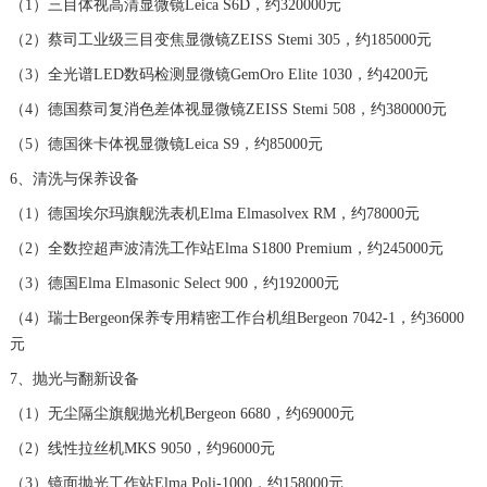
（1）三目体视高清显微镜Leica S6D，约320000元
（2）蔡司工业级三目变焦显微镜ZEISS Stemi 305，约185000元
（3）全光谱LED数码检测显微镜GemOro Elite 1030，约4200元
（4）德国蔡司复消色差体视显微镜ZEISS Stemi 508，约380000元
（5）德国徕卡体视显微镜Leica S9，约85000元
6、清洗与保养设备
（1）德国埃尔玛旗舰洗表机Elma Elmasolvex RM，约78000元
（2）全数控超声波清洗工作站Elma S1800 Premium，约245000元
（3）德国Elma Elmasonic Select 900，约192000元
（4）瑞士Bergeon保养专用精密工作台机组Bergeon 7042-1，约36000
元
7、抛光与翻新设备
（1）无尘隔尘旗舰抛光机Bergeon 6680，约69000元
（2）线性拉丝机MKS 9050，约96000元
（3）镜面抛光工作站Elma Poli-1000，约158000元