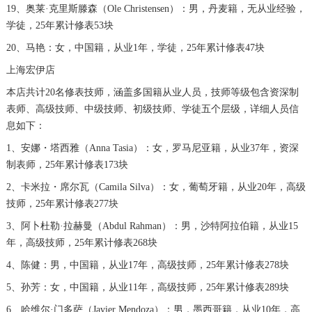
19、奥莱·克里斯滕森（Ole Christensen）：男，丹麦籍，无从业经验，
学徒，25年累计修表53块
20、马艳：女，中国籍，从业1年，学徒，25年累计修表47块
上海宏伊店
本店共计20名修表技师，涵盖多国籍从业人员，技师等级包含资深制
表师、高级技师、中级技师、初级技师、学徒五个层级，详细人员信
息如下：
1、安娜・塔西雅（Anna Tasia）：女，罗马尼亚籍，从业37年，资深
制表师，25年累计修表173块
2、卡米拉・席尔瓦（Camila Silva）：女，葡萄牙籍，从业20年，高级
技师，25年累计修表277块
3、阿卜杜勒·拉赫曼（Abdul Rahman）：男，沙特阿拉伯籍，从业15
年，高级技师，25年累计修表268块
4、陈健：男，中国籍，从业17年，高级技师，25年累计修表278块
5、孙芳：女，中国籍，从业11年，高级技师，25年累计修表289块
6、哈维尔·门多萨（Javier Mendoza）：男，墨西哥籍，从业10年，高