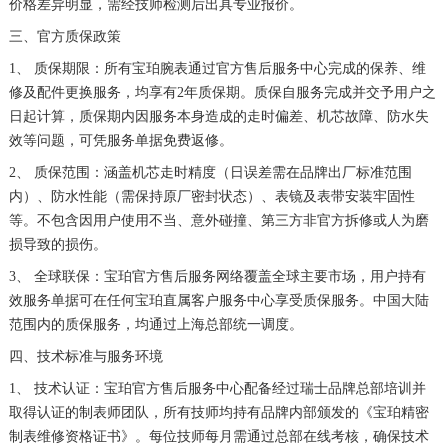
价格差异明显，需经技师检测后出具专业报价。
三、官方质保政策
1、 质保期限：所有宝珀腕表通过官方售后服务中心完成的保养、维
修及配件更换服务，均享有2年质保期。质保自服务完成并交予用户之
日起计算，质保期内因服务本身造成的走时偏差、机芯故障、防水失
效等问题，可凭服务单据免费返修。
2、 质保范围：涵盖机芯走时精度（日误差需在品牌出厂标准范围
内）、防水性能（需保持原厂密封状态）、表镜及表带安装牢固性
等。不包含因用户使用不当、意外碰撞、第三方非官方拆修或人为磨
损导致的损伤。
3、 全球联保：宝珀官方售后服务网络覆盖全球主要市场，用户持有
效服务单据可在任何宝珀直属客户服务中心享受质保服务。中国大陆
范围内的质保服务，均通过上海总部统一调度。
四、技术标准与服务环境
1、 技术认证：宝珀官方售后服务中心配备经过瑞士品牌总部培训并
取得认证的制表师团队，所有技师均持有品牌内部颁发的《宝珀精密
制表维修资格证书》。每位技师每月需通过总部在线考核，确保技术