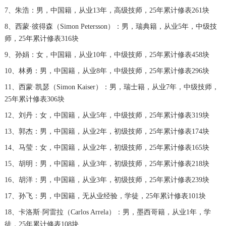
7、朱浩：男，中国籍，从业13年，高级技师，25年累计修表261块
8、西蒙·彼得森（Simon Petersson）：男，瑞典籍，从业5年，中级技
师，25年累计修表316块
9、孙娟：女，中国籍，从业10年，中级技师，25年累计修表458块
10、林勇：男，中国籍，从业8年，中级技师，25年累计修表296块
11、西蒙·凯瑟（Simon Kaiser）：男，瑞士籍，从业7年，中级技师，
25年累计修表306块
12、刘丹：女，中国籍，从业5年，中级技师，25年累计修表319块
13、郭杰：男，中国籍，从业2年，初级技师，25年累计修表174块
14、马莹：女，中国籍，从业2年，初级技师，25年累计修表165块
15、胡明：男，中国籍，从业3年，初级技师，25年累计修表218块
16、胡洋：男，中国籍，从业3年，初级技师，25年累计修表239块
17、孙飞：男，中国籍，无从业经验，学徒，25年累计修表101块
18、卡洛斯·阿雷拉（Carlos Arrela）：男，墨西哥籍，从业1年，学
徒，25年累计修表108块