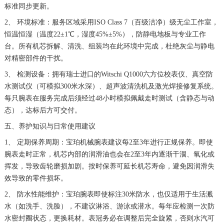
标准同步更新。
2、 环境标准：服务区域采用ISO Class 7（百级洁净）级无尘工作室，
恒温恒湿（温度22±1℃，湿度45%±5%），防静电地板与专业工作
台。所有机芯拆解、清洗、组装均在此环境中完成，杜绝灰尘与静电
对精密部件的干扰。
3、 检测设备：拥有瑞士进口的Witschi Q1000六方位校表仪、真空防
水测试仪（可模拟300米水深）、超声波清洗机及激光焊接修复系统。
每只腕表在服务完成后须经过48小时模拟佩戴走时测试（含静态与动
态），达标后方可交付。
五、养护知识与日常使用建议
1、 定期保养周期：宝珀机械腕表建议每2至3年进行正规保养。即使
腕表走时正常，机芯内部的润滑油也会在2至3年内逐渐干涸、氧化或
挥发，导致齿轮磨损加剧。按时保养可延长机芯寿命，避免因润滑失
效导致的零件损坏。
2、 防水性能维护：宝珀腕表即使标注30米防水，也仅适用于生活溅
水（如洗手、洗脸），不建议淋浴、游泳或潜水。每年应检测一次防
水密封圈状态，更换耗材。表冠务必在调整后完全旋紧，否则水汽可