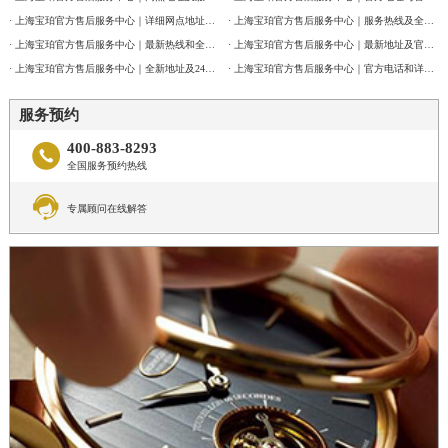
· 上海宝珀官方售后服务中心｜详细网点地址及热线权威信息公告（2026年7月最新）
· 上海宝珀官方售后服务中心｜服务热线及全部维修详细地址权威信息通告（2026年7月最新）
· 上海宝珀官方售后服务中心｜最新热线和全部维修地址权威信息公告（2026年7月最新）
· 上海宝珀官方售后服务中心｜最新地址及官方客服热线权威信息通告（2026年7月最新）
· 上海宝珀官方售后服务中心｜全新地址及24小时服务电话权威信息公告（2026年7月最新）
· 上海宝珀官方售后服务中心｜官方电话和详细网点地址权威信息公告（2026年7月最新）
服务预约
400-883-8293

全国服务预约热线

专属顾问在线解答