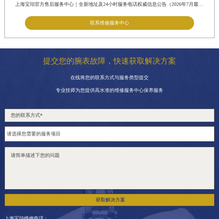
上海宝珀官方售后服务中心｜全新地址及24小时服务电话权威信息公告（2026年7月最新）
联系维修服务中心
提交您的腕表故障，快速获取解决方案
在线将您的联系方式与服务类型提交
专业技师为您提供高水准的维修服务中心保养服务
获取解决方案
上海宝珀维修电话：