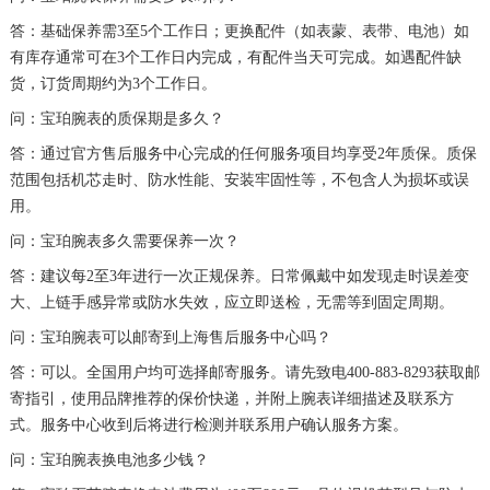
答：基础保养需3至5个工作日；更换配件（如表蒙、表带、电池）如
有库存通常可在3个工作日内完成，有配件当天可完成。如遇配件缺
货，订货周期约为3个工作日。
问：宝珀腕表的质保期是多久？
答：通过官方售后服务中心完成的任何服务项目均享受2年质保。质保
范围包括机芯走时、防水性能、安装牢固性等，不包含人为损坏或误
用。
问：宝珀腕表多久需要保养一次？
答：建议每2至3年进行一次正规保养。日常佩戴中如发现走时误差变
大、上链手感异常或防水失效，应立即送检，无需等到固定周期。
问：宝珀腕表可以邮寄到上海售后服务中心吗？
答：可以。全国用户均可选择邮寄服务。请先致电400-883-8293获取邮
寄指引，使用品牌推荐的保价快递，并附上腕表详细描述及联系方
式。服务中心收到后将进行检测并联系用户确认服务方案。
问：宝珀腕表换电池多少钱？