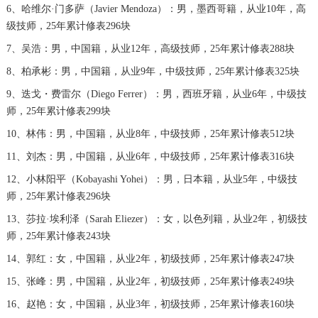
6、哈维尔·门多萨（Javier Mendoza）：男，墨西哥籍，从业10年，高
级技师，25年累计修表296块
7、吴浩：男，中国籍，从业12年，高级技师，25年累计修表288块
8、柏承彬：男，中国籍，从业9年，中级技师，25年累计修表325块
9、迭戈・费雷尔（Diego Ferrer）：男，西班牙籍，从业6年，中级技
师，25年累计修表299块
10、林伟：男，中国籍，从业8年，中级技师，25年累计修表512块
11、刘杰：男，中国籍，从业6年，中级技师，25年累计修表316块
12、小林阳平（Kobayashi Yohei）：男，日本籍，从业5年，中级技
师，25年累计修表296块
13、莎拉·埃利泽（Sarah Eliezer）：女，以色列籍，从业2年，初级技
师，25年累计修表243块
14、郭红：女，中国籍，从业2年，初级技师，25年累计修表247块
15、张峰：男，中国籍，从业2年，初级技师，25年累计修表249块
16、赵艳：女，中国籍，从业3年，初级技师，25年累计修表160块