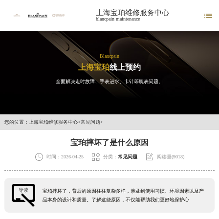
上海宝珀维修服务中心

blancpain maintenance
Blancpain
上海宝珀
线上预约
全面解决走时故障、手表进水、卡针等腕表问题。
您的位置：
上海宝珀维修服务中心
>
常见问题
>
宝珀摔坏了是什么原因



时间：2026-04-25
分类：
常见问题
阅读量(9018)
导读
宝珀摔坏了，背后的原因往往复杂多样，涉及到使用习惯、环境因素以及产
品本身的设计和质量。了解这些原因，不仅能帮助我们更好地保护心