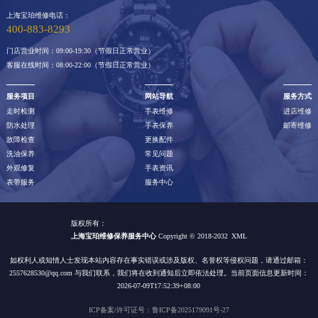
上海宝珀维修电话：
400-883-8293
门店营业时间：09:00-19:30（节假日正常营业）
客服在线时间：08:00-22:00（节假日正常营业）
服务项目
网站导航
服务方式
走时检测
手表维修
进店维修
防水处理
手表保养
邮寄维修
故障检查
更换配件
洗油保养
常见问题
外观修复
手表资讯
表带服务
服务中心
版权所有：
上海宝珀维修保养服务中心
Copyright © 2018-2032
XML
如权利人或知情人士发现本站内容存在事实错误或涉及版权、名誉权等侵权问题，请通过邮箱：
2557628530@qq.com 与我们联系，我们将在收到通知后立即依法处理。当前页面信息更新时间：
2026-07-09T17:52:39+08:00
ICP备案/许可证号：鲁ICP备2025179091号-27