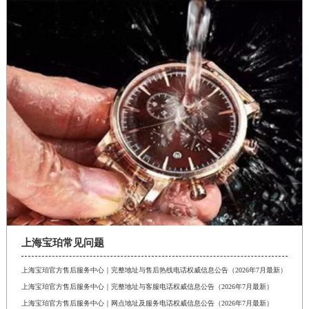
上海宝珀常见问题
上海宝珀官方售后服务中心｜完整地址与售后热线电话权威信息公告（2026年7月最新）
上海宝珀官方售后服务中心｜完整地址与客服电话权威信息公告（2026年7月最新）
上海宝珀官方售后服务中心｜网点地址及服务电话权威信息公告（2026年7月最新）