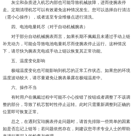
灰尘和杂质进入机芯内部也可能导致机械故障，进而使腕表停
走。定期清理机芯可以有效避免这种情况发生。您可以选择自行清洁
（需小心操作），或者送至专业维修点进行清洗。
四、电池电量耗尽（对于自动机械腕表）
对于部分自动机械腕表而言，如果长期不佩戴且未通过手动上链
补充动力，可能会导致电池电量耗尽而使腕表停止运行。这种情况
下，请尽快为腕表充电或手动上链以恢复其正常功能。
五、温度变化影响
极端温度变化也可能影响到机芯的正常工作状态。如果您的环境
温度波动较大，请尽量避免让腕表暴露在极端温差中。
六、操作不当
有时用户在佩戴过程中可能不小心按错了按钮或者调整了不该调
整的部分，导致了机芯暂时性停止运转。此时只需重新调整到正确的
位置即可恢复正常。
总之，在遇到宝珀腕表停走问题时，请首先排除一些简单的因素
如是否忘记上链等；若问题依然存在，则建议您寻求专业人士的帮助