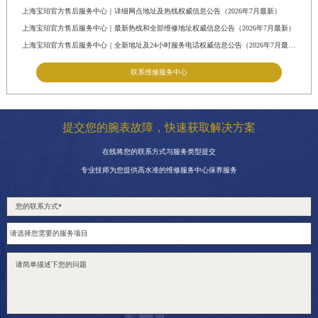
上海宝珀官方售后服务中心｜详细网点地址及热线权威信息公告（2026年7月最新）
上海宝珀官方售后服务中心｜最新热线和全部维修地址权威信息公告（2026年7月最新）
上海宝珀官方售后服务中心｜全新地址及24小时服务电话权威信息公告（2026年7月最新）
联系维修服务中心
提交您的腕表故障，快速获取解决方案
在线将您的联系方式与服务类型提交
专业技师为您提供高水准的维修服务中心保养服务