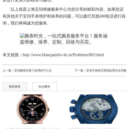
来进行更深入的检查与修理。
以上就是
上海宝珀维修服务中心
为您分享的精彩内容。如果您还
有其他关于宝珀手表维护和保养的问题，可以拨打页面400电话进行咨
询，我们将竭诚为您服务。
本文链接：http://www.blancpainfw-sh.cn/Problems/863.html
上一篇：
宝珀腕表生锈了处理技巧汇总
下一篇：
宝珀手表机芯受损处理办法详解
精彩推荐
热点聚焦