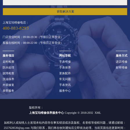
获取解决方案
上海宝珀维修电话：
400-883-8293
门店营业时间：09:00-19:30（节假日正常营业）
客服在线时间：08:00-22:00（节假日正常营业）
服务项目
网站导航
服务方式
走时检测
手表维修
进店维修
防水处理
手表保养
邮寄维修
故障检查
更换配件
洗油保养
常见问题
外观修复
手表资讯
表带服务
服务中心
版权所有：
上海宝珀维修保养服务中心
Copyright © 2018-2032
XML
如权利人或知情人士发现本站内容存在事实错误或涉及版权、名誉权等侵权问题，请通过邮箱：
2557628530@qq.com 与我们联系，我们将在收到通知后立即依法处理。当前页面信息更新时间：