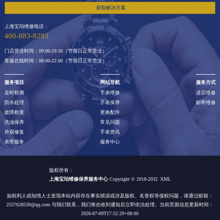
获取解决方案
上海宝珀维修电话：
400-883-8293
门店营业时间：09:00-19:30（节假日正常营业）
客服在线时间：08:00-22:00（节假日正常营业）
服务项目
网站导航
服务方式
走时检测
手表维修
进店维修
防水处理
手表保养
邮寄维修
故障检查
更换配件
洗油保养
常见问题
外观修复
手表资讯
表带服务
服务中心
版权所有：
上海宝珀维修保养服务中心
Copyright © 2018-2032
XML
如权利人或知情人士发现本站内容存在事实错误或涉及版权、名誉权等侵权问题，请通过邮箱：
2557628530@qq.com 与我们联系，我们将在收到通知后立即依法处理。当前页面信息更新时间：
2026-07-09T17:52:29+08:00