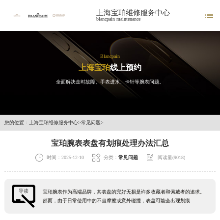
上海宝珀维修服务中心

blancpain maintenance
Blancpain
上海宝珀
线上预约
全面解决走时故障、手表进水、卡针等腕表问题。
您的位置：
上海宝珀维修服务中心
>
常见问题
>
宝珀腕表表盘有划痕处理办法汇总



时间：2025-12-10
分类：
常见问题
阅读量(9018)
导读
宝珀腕表作为高端品牌，其表盘的完好无损是许多收藏者和佩戴者的追求。
然而，由于日常使用中的不当摩擦或意外碰撞，表盘可能会出现划痕