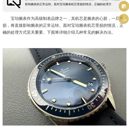
影响腕表的正常运转。面对宝珀腕表机芯受损的情况，正确的处理方

南京市秦淮区中山南路1号南京中心22层22-C1-C3室（需提前预约）
常州市新北区龙锦路1590号现代传媒中心5号楼10层1008室（需提前预约）

宝珀腕表作为高级制表品牌之一，其机芯是腕表的心脏，一旦受
徐州市鼓楼区淮海东路29号苏宁广场IFC国际金融中心35层3508室（需提前预约）
损，将直接影响腕表的正常运转。面对宝珀腕表机芯受损的情况，正
确的处理方式至关重要。下面将详细介绍几种常见的解决办法。
扬州市邗江区国展路29号星耀天地写字楼1号楼18层1803室（需提前预约）
盐城市盐都区世纪大道5号盐城金融城写字楼1号楼16层1604室（需提前预约）
泰州市海陵区永定东路399号置地商务中心东塔（华润万象城）17层1706室（需提前预约）
宁波市江北区大闸南路500号来福士广场办公楼20层2009室（需提前预约）
杭州市上城区钱江路1366号华润大厦A座5层503-5室（需提前预约）
金华市金东区东市南街777号金华万达广场4号楼22楼2209室（需提前预约）
绍兴市越城区胜利东路379号世茂天际中心写字楼8层805室（需提前预约）
嘉兴市南湖区广益路705号嘉兴世界贸易中心A座13层1304室（需提前预约）
南昌市红谷滩新区红谷中大道998号绿地双子塔（中央广场）A1座办公楼14层14-07室（需提前预约）
济南市历下区经十路11111号华润中心写字楼（万象城）15层1508室（需提前预约）
广州市天河区天河路230号万菱汇国际中心A塔7层704室（需提前预约）
广州市越秀区环市东路371-375号世界贸易中心大厦南塔15层1507室（需提前预约）