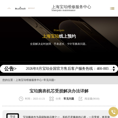
上海宝珀维修服务中心

blancpain maintenance
Blancpain
上海宝珀
线上预约
全面解决走时故障、手表进水、卡针等腕表问题。
2026年宝珀中国区售后服务网络优化升级公告
▲
公告>
2026年8月宝珀全国官方售后客户服务热线：400-883-8293
▼
2026年8月宝珀售后服务中心最新网点地址：
您的位置：
上海宝珀维修服务中心
>
常见问题
>
北京市东城区东长安街1号王府井东方广场W3座6层602室（需提前预约）
宝珀腕表机芯受损解决办法详解
北京市朝阳区建国门外大街甲6号华熙国际中心D座11层1102室（需提前预约）



时间：2025-11-21
分类：
常见问题
阅读量(9018)
天津市和平区赤峰道136号天津国际金融中心26层2603室（需提前预约）
上海市徐汇区虹桥路3号港汇中心2座37层3705室（需提前预约）

上海市黄浦区南京东路299号宏伊国际广场写字楼8层806室（需提前预约）
导读
宝珀腕表作为高级制表品牌之一，其机芯是腕表的心脏，一旦受损，将直接