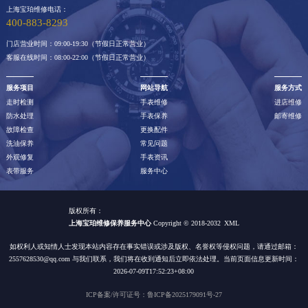
上海宝珀维修电话：
400-883-8293
门店营业时间：09:00-19:30（节假日正常营业）
客服在线时间：08:00-22:00（节假日正常营业）
服务项目
网站导航
服务方式
走时检测
手表维修
进店维修
防水处理
手表保养
邮寄维修
故障检查
更换配件
洗油保养
常见问题
外观修复
手表资讯
表带服务
服务中心
版权所有：
上海宝珀维修保养服务中心
Copyright © 2018-2032
XML
如权利人或知情人士发现本站内容存在事实错误或涉及版权、名誉权等侵权问题，请通过邮箱：
2557628530@qq.com 与我们联系，我们将在收到通知后立即依法处理。当前页面信息更新时间：
2026-07-09T17:52:23+08:00
ICP备案/许可证号：鲁ICP备2025179091号-27