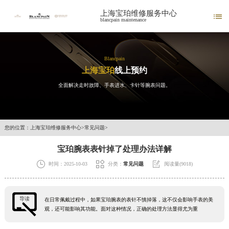
上海宝珀维修服务中心

blancpain maintenance
Blancpain
上海宝珀
线上预约
全面解决走时故障、手表进水、卡针等腕表问题。
您的位置：
上海宝珀维修服务中心
>
常见问题
>
宝珀腕表表针掉了处理办法详解



时间：2025-10-03
分类：
常见问题
阅读量(9018)
导读
在日常佩戴过程中，如果宝珀腕表的表针不慎掉落，这不仅会影响手表的美
观，还可能影响其功能。面对这种情况，正确的处理方法显得尤为重