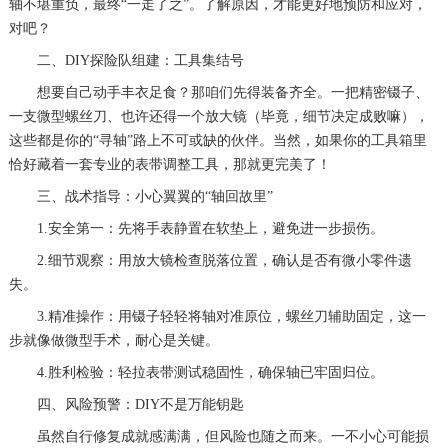
轴不堪重负，最终“一走了之”。了解原因，才能更好地预防和应对，
对吧？
二、DIY探险队组建：工具集结号
想要自己动手丰衣足食？那咱们先得装备齐全。一把精密镊子、
一支微型螺丝刀、也许还得一个放大镜（毕竟，细节决定成败嘛），
这些都是你的“寻轴”路上不可或缺的伙伴。当然，如果你的工具箱里
恰好藏着一套专业的表带调整工具，那就更完美了！
三、战术指导：小心翼翼的“轴回故里”
1.安全第一：先将手表静置在软垫上，避免进一步损伤。
2.细节观察：用放大镜检查脱落位置，确认是否有微小零件遗
失。
3.精准操作：用镊子轻轻将轴对准原位，螺丝刀辅助固定，这一
步就像做微型手术，耐心是关键。
4.胜利检验：轻拉表带测试稳固性，确保轴已牢固归位。
四、风险预警：DIY不是万能钥匙
虽然自行修复成就感满满，但风险也随之而来。一不小心可能损