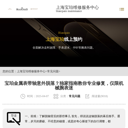
上海宝珀维修服务中心

blancpain maintenance
Blancpain
上海宝珀
线上预约
全面解决走时故障、手表进水、卡针等腕表问题。
您的位置：
上海宝珀维修服务中心
>
常见问题
>
宝珀金属表带轴意外脱落？独家指南教你专业修复，仅限机
械腕表迷



时间：2025-04-07
分类：
常见问题
阅读量(9018)
导读
一、前戏：了解脱轴背后的那些事儿 首先，得说说这轴脱落的幕后推手。通
常，岁月的磨砺、不经意的碰撞，或是好奇心驱使下的自行调整，都