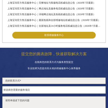
安徽省滁州市琅琊区南谯北路宝珀售后服务中心（需提前预约）
上海宝珀官方售后服务中心｜完整地址与客服电话权威信息公告（2026年7月最新）
安徽省阜阳市颍州区颍州北路宝珀售后服务中心（需提前预约）
上海宝珀官方售后服务中心｜网点地址及服务电话权威信息公告（2026年7月最新）
上海宝珀官方售后服务中心｜详细网点地址及热线权威信息公告（2026年7月最新）
安徽省淮北市相山区淮海路宝珀售后服务中心（需提前预约）
上海宝珀官方售后服务中心｜最新热线和全部维修地址权威信息公告（2026年7月最新）
安徽省淮南市田家庵区国庆中路宝珀售后服务中心（需提前预约）
上海宝珀官方售后服务中心｜全新地址及24小时服务电话权威信息公告（2026年7月最新）
安徽省黄山市屯溪区黄山西路宝珀售后服务中心（需提前预约）
联系维修服务中心
安徽省六安市金安区解放中路宝珀售后服务中心（需提前预约）
安徽省马鞍山市雨山区湖南西路宝珀售后服务中心（需提前预约）
安徽省宿州市埇桥区人民中路宝珀售后服务中心（需提前预约）
提交您的腕表故障，快速获取解决方案
安徽省铜陵市铜官区石城大道宝珀售后服务中心（需提前预约）
在线将您的联系方式与服务类型提交
安徽省芜湖市镜湖区中山路步行街宝珀售后服务中心（需提前预约）
专业技师为您提供高水准的维修服务中心保养服务
安徽省宣城市宣州区叠嶂西路宝珀售后服务中心（需提前预约）
福建省龙岩市新罗区九一南路宝珀售后服务中心（需提前预约）
福建省南平市建阳区人民西路宝珀售后服务中心（需提前预约）
福建省宁德市蕉城区天湖东路宝珀售后服务中心（需提前预约）
福建省莆田市城厢区霞林街道荔华东大道宝珀售后服务中心（需提前预约）