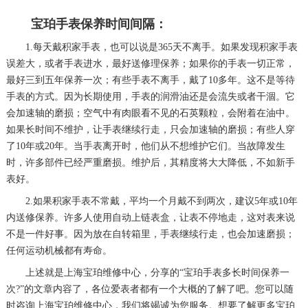
惠州市惠城区江北文昌一路7号华贸大厦（华贸天地）1座30层30-05室（需提前预约）
宝珀手表保养时间间隔：
厦门市思明区湖滨东路95号万象城华润大厦B座11层1104室（需提前预约）
1.每天戴积家手表，也可以说是365天不离手。如果发现积家手表
福州市晋安区竹屿路6号东二环泰禾广场2号楼5层509室（需提前预约）
误差大，或者手表进水，最好送修理保养；如果你的手表一切正常，
成都市锦江区人民东路6号SAC东原中心24层2406B室（需提前预约）
最好三到五年保养一次；有些手表不离手，戴了10多年。这不是等待
手表的方式。因为长期使用，手表的润滑油还是会流失或者干涸。它
重庆市江北区观音桥步行街2号融恒时代广场9层902室（需提前预约）
会加速轴的磨损；空气中有肉眼看不见的石英颗粒，会附着在油中。
长沙市芙蓉区建湘路393号世茂环球金融中心写字楼10层1013室（需提前预约）
如果长时间不维护，让手表继续行走，只会加速轴的磨损；有些人穿
郑州市二七区民主路10号华润大厦29层2905室（需提前预约）
了10年或20年。当手表离开时，他们从不想维护它们。当故障发生
太原市迎泽区迎泽街道解放路15号亨得利名表维修授权店3楼（需提前预约）
时，许多部件已经严重磨损。维护后，其精度将大大降低，不如新手
表好。
沈阳市沈河区中街路137号亨得利名表维修授权店1楼（需提前预约）
2.如果积家手表不常戴，平均一个月戴不到两次，建议5年或10年
沈阳市沈河区中街路83号亨得利名表维修授权店1楼（需提前预约）
内送修保养。许多人使用自动上链表盒，让表不停地走，这对表来说
黑龙江省大庆市萨尔图区会战大街宝珀售后服务中心（需提前预约）
不是一件好事。因为放在自转箱里，手表继续行走，也会加速磨损；
黑龙江省鹤岗市向阳区红军路宝珀售后服务中心（需提前预约）
任何运动机械都有寿命。
黑龙江省黑河市爱辉区中央街宝珀售后服务中心（需提前预约）
上述就是上海宝珀维修中心，分享的“宝珀手表多长时间保养一
黑龙江省鸡西市鸡冠区红军路宝珀售后服务中心（需提前预约）
次?”的文章内容了，各位爱表者都有一个大概的了解了吧。您可以随
时咨询上海宝珀维修中心，我们将竭诚为您服务。想要了解更多宝珀
黑龙江省佳木斯市向阳区长安路宝珀售后服务中心（需提前预约）