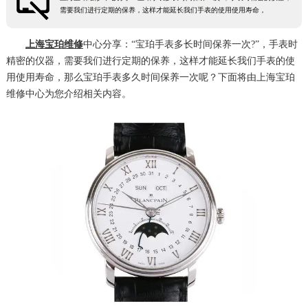
需要我们进行定期的保养，这样才能延长我们手表的使用使用寿命，
常州市新北区龙锦路1590号现代传媒中心5号楼10层1008室（需提前预约）
徐州市鼓楼区淮海东路29号苏宁广场IFC国际金融中心35层3508室（需提前预约）
上海宝珀维修
中心分享：“宝珀手表多长时间保养一次?”，手表时
扬州市邗江区国展路29号星耀天地写字楼1号楼18层1803室（需提前预约）
精密的仪器，需要我们进行定期的保养，这样才能延长我们手表的使
用使用寿命，那么宝珀手表多久时间保养一次呢？下面将由上海宝珀
盐城市盐都区世纪大道5号盐城金融城写字楼1号楼16层1604室（需提前预约）
维修中心为您介绍相关内容。
泰州市海陵区永定东路399号置地商务中心东塔（华润万象城）17层1706室（需提前预约）
宁波市江北区大闸南路500号来福士广场办公楼20层2009室（需提前预约）
杭州市上城区钱江路1366号华润大厦A座5层503-5室（需提前预约）
金华市金东区东市南街777号金华万达广场4号楼22楼2209室（需提前预约）
绍兴市越城区胜利东路379号世茂天际中心写字楼8层805室（需提前预约）
嘉兴市南湖区广益路705号嘉兴世界贸易中心A座13层1304室（需提前预约）
南昌市红谷滩新区红谷中大道998号绿地双子塔（中央广场）A1座办公楼14层14-07室（需提前预约）
济南市历下区经十路11111号华润中心写字楼（万象城）15层1508室（需提前预约）
广州市天河区天河路230号万菱汇国际中心A塔7层704室（需提前预约）
广州市越秀区环市东路371-375号世界贸易中心大厦南塔15层1507室（需提前预约）
深圳市罗湖区深南东路5001号华润大厦17层1701室（需提前预约）