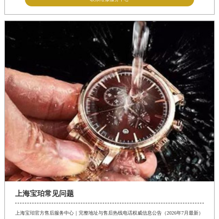
山西省晋城市城区黄华街宝珀售后服务中心（需提前预约）
山西省晋中市榆次区顺城街宝珀售后服务中心（需提前预约）
山西省临汾市尧都区解放路宝珀售后服务中心（需提前预约）
山西省吕梁市离石区永宁中路与建设街交叉口宝珀售后服务中心（需提前预约）
山西省朔州市朔城区怡西路与鄯阳西街交汇处宝珀售后服务中心（需提前预约）
山西省忻州市忻府区和平东街与七一南路交叉口宝珀售后服务中心（需提前预约）
山西省阳泉市郊区平阳东街与新城大道交叉口宝珀售后服务中心（需提前预约）
山西省运城市盐湖区河东街宝珀售后服务中心（需提前预约）
山西省长治市潞州区英雄中路宝珀售后服务中心（需提前预约）
山西省太原市迎泽区迎泽街道解放路15号亨得利名表维修授权店3楼宝珀售后服务中心（需提前预约）
天津市和平区赤峰道136号天津国际金融中心26层2603室宝珀售后服务中心（需提前预约）
安徽省安庆市迎江区人民路宝珀售后服务中心（需提前预约）
安徽省蚌埠市蚌山区淮河路宝珀售后服务中心（需提前预约）
安徽省亳州市谯城区魏武大道宝珀售后服务中心（需提前预约）
上海宝珀常见问题
安徽省池州市贵池区长江路宝珀售后服务中心（需提前预约）
上海宝珀官方售后服务中心｜完整地址与售后热线电话权威信息公告（2026年7月最新）