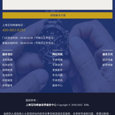
福建省三明市三元区东乾二路宝珀售后服务中心（需提前预约）
福建省漳州市龙文区步港路宝珀售后服务中心（需提前预约）
获取解决方案
江苏省常州市新北区龙锦路1590号现代传媒中心5号楼10层1008室宝珀售后服务中心（需提前预约）
江苏省淮安市清江浦区淮海北路宝珀售后服务中心（需提前预约）
上海宝珀维修电话：
400-883-8293
江苏省连云港市海州区通灌北路宝珀售后服务中心（需提前预约）
门店营业时间：09:00-19:30（节假日正常营业）
江苏省南京市秦淮区中山南路1号南京中心22层22-C1-C3室宝珀售后服务中心（需提前预约）
客服在线时间：08:00-22:00（节假日正常营业）
江苏省宿迁市宿城区西湖路宝珀售后服务中心（需提前预约）
服务项目
网站导航
服务方式
江苏省泰州市海陵区永定东路399号置地商务中心东塔（华润万象城）17层1706室宝珀售后服务中心（需提前预约）
走时检测
手表维修
进店维修
江苏省徐州市鼓楼区淮海东路29号苏宁广场IFC国际金融中心35层3508室宝珀售后服务中心（需提前预约）
防水处理
手表保养
邮寄维修
故障检查
更换配件
江苏省盐城市盐都区世纪大道5号盐城金融城写字楼1号楼16层1604室宝珀售后服务中心（需提前预约）
洗油保养
常见问题
江苏省扬州市邗江区国展路29号星耀天地写字楼1号楼18层1803室宝珀售后服务中心（需提前预约）
外观修复
手表资讯
表带服务
服务中心
江苏省镇江市京口区中山东路宝珀售后服务中心（需提前预约）
江西省抚州市临川区赣东大道宝珀售后服务中心（需提前预约）
版权所有：
江西省赣州市章贡区文清路宝珀售后服务中心（需提前预约）
上海宝珀维修保养服务中心
Copyright © 2018-2032
XML
江西省吉安市吉州区井冈山大道宝珀售后服务中心（需提前预约）
如权利人或知情人士发现本站内容存在事实错误或涉及版权、名誉权等侵权问题，请通过邮箱：