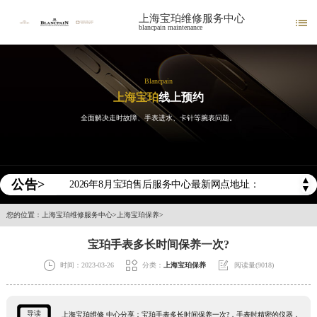
上海宝珀维修服务中心

blancpain maintenance
Blancpain
上海宝珀
线上预约
全面解决走时故障、手表进水、卡针等腕表问题。
2026年宝珀中国区售后服务网络优化升级公告
2026年8月宝珀全国官方售后客户服务热线：400-883-8293
▲
公告>
2026年8月宝珀售后服务中心最新网点地址：
▼
北京市东城区东长安街1号王府井东方广场W3座6层602室（需提前预约）
您的位置：
上海宝珀维修服务中心
>
上海宝珀保养
>
北京市朝阳区建国门外大街甲6号华熙国际中心D座11层1102室（需提前预约）
宝珀手表多长时间保养一次?
天津市和平区赤峰道136号天津国际金融中心26层2603室（需提前预约）



时间：2023-03-26
分类：
上海宝珀保养
阅读量(9018)
上海市徐汇区虹桥路3号港汇中心2座37层3705室（需提前预约）
上海市黄浦区南京东路299号宏伊国际广场写字楼8层806室（需提前预约）
南京市秦淮区中山南路1号南京中心22层22-C1-C3室（需提前预约）
导读
上海宝珀维修 中心分享：宝珀手表多长时间保养一次?，手表时精密的仪器，