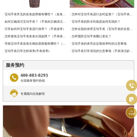
辽宁省鞍山市铁东区站前街宝珀售后服务中心（需提前预约）
· 宝珀手表常见的发条故障都有哪些？（发条故障）
· 怎样对宝珀手表进行走时监测？（宝珀手表走时监测的注意事项）
辽宁省本溪市平山区胜利路宝珀售后服务中心（需提前预约）
· 如何正确清洁宝珀手表？（手表的正确清洁办法）
· 宝珀手表的防水性能是如何实现的？
辽宁省朝阳市双塔区新华路宝珀售后服务中心（需提前预约）
· 日常如何对宝珀手表进行保养？（手表保养）
· 怎样全面的保养宝珀手表（宝珀手表的全面保养方法）
辽宁省丹东市振兴区七经街宝珀售后服务中心（需提前预约）
· 怎样避免宝珀手表发条出现故障？（手表保养）
· 怎样预防宝珀手表圈口老化？
· 导致宝珀手表发条生锈的原因都有哪些？（手表保养）
· 宝珀手表的表壳在定期保养时的注意事项
辽宁省抚顺市新抚区东一路宝珀售后服务中心（需提前预约）
· 宝珀手表日常怎样保养(手表保养)
· 宝珀手表日常清洗的注意事项（手表清洁妙计）
辽宁省阜新市海州区解放大街宝珀售后服务中心（需提前预约）
辽宁省葫芦岛市连山区中央路宝珀售后服务中心（需提前预约）
服务预约
辽宁省锦州市古塔区中央大街宝珀售后服务中心（需提前预约）
400-883-8293

全国服务预约热线
辽宁省辽阳市白塔区新运大街宝珀售后服务中心（需提前预约）


辽宁省盘锦市兴隆台区石油大街宝珀售后服务中心（需提前预约）
专属顾问在线解答

辽宁省铁岭市银州区南马路宝珀售后服务中心（需提前预约）
辽宁省营口市站前区市府路与渤海大街交叉口宝珀售后服务中心（需提前预约）

辽宁省沈阳市沈河区中街路137号亨得利名表维修授权店1楼宝珀售后服务中心（需提前预约）
辽宁省沈阳市沈河区中街路83号亨得利名表维修授权店1楼宝珀售后服务中心（需提前预约）