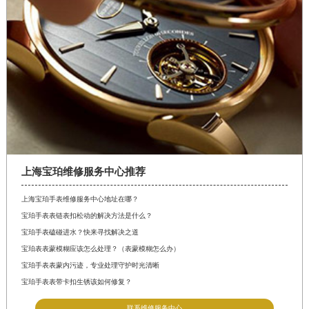
北京市朝阳区建国门外大街甲6号华熙国际中心D座11层1102室宝珀售后服务中心（需提前预约）
北京市东城区东长安街1号王府井东方广场W3座6层602室宝珀售后服务中心（需提前预约）
河北省保定市竞秀区朝阳北大街北国先天下宝珀售后服务中心（需提前预约）
内蒙古自治区阿拉善盟市左旗土尔扈特大街宝珀售后服务中心（需提前预约）
内蒙古自治区巴彦淖尔市临河区新华街宝珀售后服务中心（需提前预约）
内蒙古自治区包头市青山区幸福路甲3号王府井百货名表维修宝珀售后服务中心（需提前预约）
内蒙古自治区赤峰市红山区哈达街宝珀售后服务中心（需提前预约）
内蒙古自治区鄂尔多斯市东胜区伊金霍洛街宝珀售后服务中心（需提前预约）
内蒙古自治区呼伦贝尔市海拉尔区中央街宝珀售后服务中心（需提前预约）
上海宝珀维修服务中心推荐
内蒙古自治区通辽市科尔沁区明仁大街宝珀售后服务中心（需提前预约）
上海宝珀手表维修服务中心地址在哪？
内蒙古自治区乌海市海勃湾区人民南路宝珀售后服务中心（需提前预约）
宝珀手表表链表扣松动的解决方法是什么？
内蒙古自治区乌兰察布市集宁区恩和大街宝珀售后服务中心（需提前预约）
宝珀手表磕碰进水？快来寻找解决之道
内蒙古自治区锡林郭勒盟市锡林浩特市光明街与额尔敦路交叉口宝珀售后服务中心（需提前预约）
宝珀表表蒙模糊应该怎么处理？（表蒙模糊怎么办）
宝珀手表表蒙内污迹，专业处理守护时光清晰
内蒙古自治区兴安盟市乌兰浩特市兴安大街宝珀售后服务中心（需提前预约）
宝珀手表表带卡扣生锈该如何修复？
山西省大同市平城区迎宾街宝珀售后服务中心（需提前预约）
联系维修服务中心