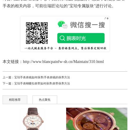
手表的相关内容，可前往瑞匠论坛的“宝珀专属版块”进行讨论。
黑龙江省牡丹江市东安区太平路宝珀售后服务中心（需提前预约）
黑龙江省七台河市桃山区大同街宝珀售后服务中心（需提前预约）
黑龙江省齐齐哈尔市龙沙区龙华路宝珀售后服务中心（需提前预约）
黑龙江省双鸭山市尖山区新兴大街宝珀售后服务中心（需提前预约）
黑龙江省绥化市北林区新华街与康庄路交叉口宝珀售后服务中心（需提前预约）
黑龙江省伊春市伊美区通河路宝珀售后服务中心（需提前预约）
吉林省白城市洮北区明仁南街宝珀售后服务中心（需提前预约）
本文链接：http://www.blancpainfw-sh.cn/Maintain/310.html
吉林省白山市浑江区浑江大街宝珀售后服务中心（需提前预约）
吉林省吉林市船营区河南街宝珀售后服务中心（需提前预约）
上一篇：
宝珀手表表镜如何保养|手表表镜的保养方法
下一篇：
宝珀手表蝴蝶扣表带如何保养|表带保养方法
吉林省辽源市龙山区人民大街宝珀售后服务中心（需提前预约）
吉林省梅河口市新华街道梅河大街宝珀售后服务中心（需提前预约）
精彩推荐
热点聚焦
吉林省四平市铁东区紫气大路与南九经街交汇处宝珀售后服务中心（需提前预约）
吉林省松原市宁江区五环大街宝珀售后服务中心（需提前预约）
吉林省通化市东昌区环通乡江南大街宝珀售后服务中心（需提前预约）
吉林省延边市延吉市解放路宝珀售后服务中心（需提前预约）